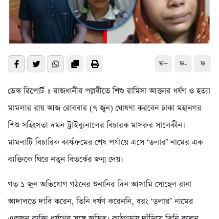
ফ+
ফ-
ফ
ডেস্ক রিপোর্ট ॥ রাজধানীর পল্লবীতে শিশু রামিসা আক্তার ধর্ষণ ও হত্যা
মামলার রায় আজ রোববার (৭ জুন) ঘোষণা করবেন ঢাকা মহানগর
শিশু সহিংসতা দমন ট্রাইব্যুনালের বিচারক মাসরুর সালেকীন।
মামলাটি বিচারিক কার্যক্রমের শেষ পর্যায়ে এসে ‘ডলার’ নামের এক
ব্যক্তিকে ঘিরে নতুন বিতর্কের জন্ম দেয়।
গত ১ জুন অভিযোগ গঠনের শুনানির দিন আসামি সোহেল রানা
আদালতে দাবি করেন, তিনি ধর্ষণ করেননি, বরং ‘ডলার’ নামের
একজন ব্যক্তি ধর্ষণের সঙ্গে জড়িত। কাঠগড়ায় দাঁড়িয়ে তিনি বলেন,