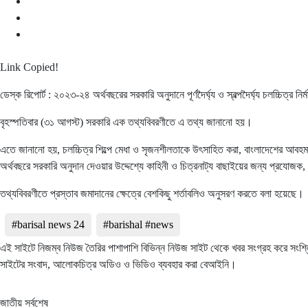
Link Copied!
ডেস্ক রিপোর্ট : ২০২৩-২৪ অর্থবছরের সরকারি অনুদানে পূর্ণদৈর্ঘ্য ও স্বল্পদৈর্ঘ্য চলচ্চিত্র 
বৃহস্পতিবার (৩১ আগস্ট) সরকারি এক তথ্যবিবরণীতে এ তথ্য জানানো হয়।
এতে জানানো হয়, চলচ্চিত্র শিল্পে মেধা ও সৃজনশীলতাকে উৎসাহিত করা, বাংলাদেশের আবহমান সংস্কৃ
অর্থবছরে সরকারি অনুদান দেওয়ার উদ্দেশ্যে কাহিনী ও চিত্রনাট্য বাছাইয়ের জন্য প্রযোজক, পরি
তথ্যবিবরণীতে প্রস্তাব জমাদানের ক্ষেত্রে বেশকিছু শর্তাবলিও অনুসরণ করতে বলা হয়েছে।
#barisal news 24
#barishal #news
এই সাইটে নিজম্ব নিউজ তৈরির পাশাপাশি বিভিন্ন নিউজ সাইট থেকে খবর সংগ্রহ করে সংশ্
সাইটের সংবাদ, আলোকচিত্র অডিও ও ভিডিও ব্যবহার করা বেআইনি।
জাতীয় সর্বশেষ