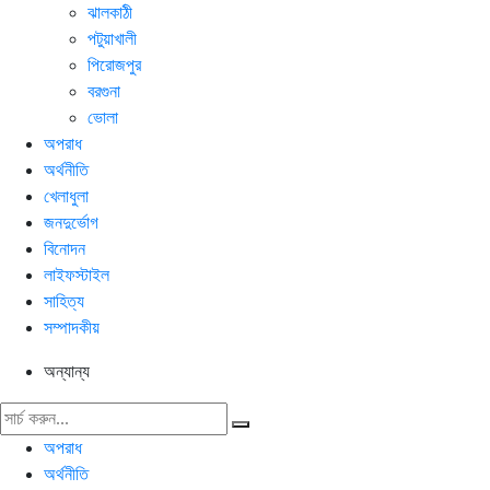
ঝালকাঠী
পটুয়াখালী
পিরোজপুর
বরগুনা
ভোলা
অপরাধ
অর্থনীতি
খেলাধুলা
জনদুর্ভোগ
বিনোদন
লাইফস্টাইল
সাহিত্য
সম্পাদকীয়
অন্যান্য
অপরাধ
অর্থনীতি