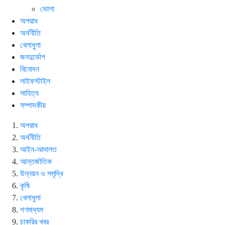
ভোলা
অপরাধ
অর্থনীতি
খেলাধুলা
জনদুর্ভোগ
বিনোদন
লাইফস্টাইল
সাহিত্য
সম্পাদকীয়
অপরাধ
অর্থনীতি
আইন-আদালত
আন্তর্জাতিক
উন্নয়ন ও সমৃদ্ধি
কৃষি
খেলাধুলা
গণমাধ্যম
চাকরির খবর