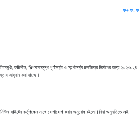
ফ+
ফ-
ফ
, রুচিশীল, শিল্পমানসমৃদ্ধ পূর্ণদৈর্ঘ্য ও স্বল্পদৈর্ঘ্য চলচ্চিত্র নির্মাণের জন্য ২০২৩-২৪
রস্তাব আহ্বান করা যাচ্ছে।
্ট নিউজ সাইটের কর্তৃপক্ষের সাথে যোগাযোগ করার অনুরোধ রইলো।বিনা অনুমতিতে এই