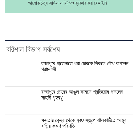
আলোকচিত্র অডিও ও ভিডিও ব্যবহার করা বেআইনি।
বরিশাল বিভাগ সর্বশেষ
রাজাপুরে হাতেনাতে ধরা চোরকে শিকলে বেঁধে রাখলেন
গ্রামবাসী
রাজাপুরে চোরের আঙুল কামড়ে প্রতিরোধ গড়লেন
সাহসী গৃহবধূ
ক্ষমতার কেন্দ্র থেকে ধ্বংসস্তূপে ঝালকাঠিতে আমুর
বাড়ির করুণ পরিণতি