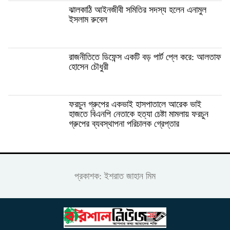
ঝালকাঠি আইনজীবী সমিতির সদস্য হলেন এনামুল
ইসলাম রুবেল
রাজনীতিতে ডিফেন্স একটি বড় পার্ট প্লে করে: আলতাফ
হোসেন চৌধুরী
ফরচুন গ্রুপের একভাই হাসপাতালে আরেক ভাই
হাজতে বিএনপি নেতাকে হত্যা চেষ্টা মামলায় ফরচুন
গ্রুপের ব্যবস্থাপনা পরিচালক গ্রেপ্তার
প্রকাশক: ইশরাত জাহান মিম