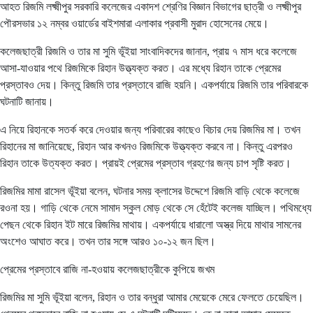
আহত রিজমি লক্ষ্মীপুর সরকারি কলেজের একাদশ শ্রেণির বিজ্ঞান বিভাগের ছাত্রী ও লক্ষ্মীপুর
পৌরসভার ১২ নম্বর ওয়ার্ডের বাইশমারা এলাকার প্রবাসী মুরাদ হোসেনের মেয়ে।
কলেজছাত্রী রিজমি ও তার মা সুমি ভূঁইয়া সাংবাদিকদের জানান, প্রায় ৭ মাস ধরে কলেজে
আসা-যাওয়ার পথে রিজমিকে রিহান উত্ত্যক্ত করত। এর মধ্যে রিহান তাকে প্রেমের
প্রস্তাবও দেয়। কিন্তু রিজমি তার প্রস্তাবে রাজি হয়নি। একপর্যায়ে রিজমি তার পরিবারকে
ঘটনাটি জানায়।
এ নিয়ে রিহানকে সতর্ক করে দেওয়ার জন্য পরিবারের কাছেও বিচার দেয় রিজমির মা। তখন
রিহানের মা জানিয়েছে, রিহান আর কখনও রিজমিকে উত্ত্যক্ত করবে না। কিন্তু এরপরও
রিহান তাকে উত্যক্ত করত। প্রায়ই প্রেমের প্রস্তাব গ্রহণের জন্য চাপ সৃষ্টি করত।
রিজমির মামা রাসেল ভূঁইয়া বলেন, ঘটনার সময় ক্লাসের উদ্দেশে রিজমি বাড়ি থেকে কলেজে
রওনা হয়। গাড়ি থেকে নেমে সামাদ স্কুল মোড় থেকে সে হেঁটেই কলেজ যাচ্ছিল। পথিমধ্যে
পেছন থেকে রিহান ইট মারে রিজমির মাথায়। একপর্যায়ে ধারালো অস্ত্র দিয়ে মাথার সামনের
অংশেও আঘাত করে। তখন তার সঙ্গে আরও ১০-১২ জন ছিল।
প্রেমের প্রস্তাবে রাজি না-হওয়ায় কলেজছাত্রীকে কুপিয়ে জখম
রিজমির মা সুমি ভূঁইয়া বলেন, রিহান ও তার বন্ধুরা আমার মেয়েকে মেরে ফেলতে চেয়েছিল।