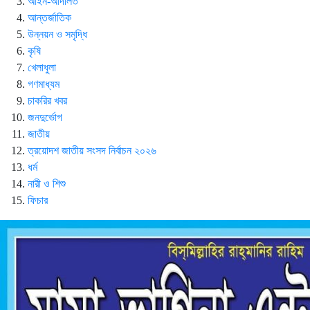
আইন-আদালত
আন্তর্জাতিক
উন্নয়ন ও সমৃদ্ধি
কৃষি
খেলাধুলা
গণমাধ্যম
চাকরির খবর
জনদুর্ভোগ
জাতীয়
ত্রয়োদশ জাতীয় সংসদ নির্বাচন ২০২৬
ধর্ম
নারী ও শিশু
ফিচার