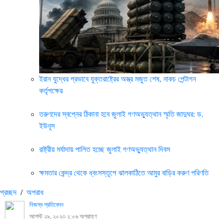
ইরান যুদ্ধের প্রভাবে যুক্তরাষ্ট্রের অস্ত্র মজুত শেষ, নাকচ পেন্টাগন
কর্তৃপক্ষের
তরুণদের স্বপ্নের ঠিকানা হবে জুলাই গণঅভ্যুত্থান স্মৃতি জাদুঘর: ড.
ইউনূস
রাষ্ট্রীয় মর্যাদায় পালিত হচ্ছে জুলাই গণঅভ্যুত্থান দিবস
ক্ষমতার কেন্দ্র থেকে ধ্বংসস্তূপে ঝালকাঠিতে আমুর বাড়ির করুণ পরিণতি
প্রচ্ছদ
/
অপরাধ
নিজস্ব প্রতিবেদন
আগস্ট ২৯, ২০২৩ ২:০৬ অপরাহ্ণ