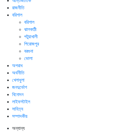
আন্তর্জাতিক
রাজনীতি
বরিশাল
বরিশাল
ঝালকাঠী
পটুয়াখালী
পিরোজপুর
বরগুনা
ভোলা
অপরাধ
অর্থনীতি
খেলাধুলা
জনদুর্ভোগ
বিনোদন
লাইফস্টাইল
সাহিত্য
সম্পাদকীয়
অন্যান্য