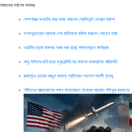
আজকের সর্বশেষ সবখবর
ক্ষেপণাস্ত্র সংকটের খবর নাকচ করলেন প্রেসিডেন্ট ডোনাল্ড ট্রাম্প
গণঅভ্যুত্থান প্রসঙ্গে শেখ হাসিনাকে কটাক্ষ করলেন সোহেল তাজ
ওয়াসিম হত্যা মামলায় আজ শুরু হচ্ছে সাক্ষ্যগ্রহণ কার্যক্রম
আবু সাঈদের ছবি ছাড়া ডকুমেন্টারি নয় বললেন ভারপ্রাপ্ত রাষ্ট্রপতি
রাজাপুরে চোরের আঙুল কামড়ে প্রতিরোধ গড়লেন সাহসী গৃহবধূ
শহীদদের আত্মত্যাগের লক্ষ্য বাস্তবায়নে ঐক্যের আহ্বান শফিকুর রহমানের