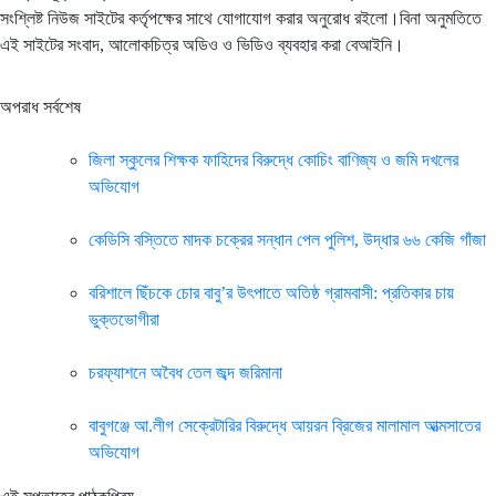
সংশ্লিষ্ট নিউজ সাইটের কর্তৃপক্ষের সাথে যোগাযোগ করার অনুরোধ রইলো।বিনা অনুমতিতে
এই সাইটের সংবাদ, আলোকচিত্র অডিও ও ভিডিও ব্যবহার করা বেআইনি।
অপরাধ সর্বশেষ
জিলা স্কুলের শিক্ষক ফাহিদের বিরুদ্ধে কোচিং বাণিজ্য ও জমি দখলের
অভিযোগ
কেডিসি বস্তিতে মাদক চক্রের সন্ধান পেল পুলিশ, উদ্ধার ৬৬ কেজি গাঁজা
বরিশালে ছিঁচকে চোর বাবু’র উৎপাতে অতিষ্ঠ গ্রামবাসী: প্রতিকার চায়
ভুক্তভোগীরা
চরফ্যাশনে অবৈধ তেল জব্দ জরিমানা
বাবুগঞ্জে আ.লীগ সেক্রেটারির বিরুদ্ধে আয়রন ব্রিজের মালামাল আত্মসাতের
অভিযোগ