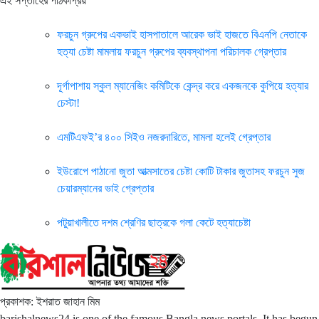
এই সপ্তাহের পাঠকপ্রিয়
ফরচুন গ্রুপের একভাই হাসপাতালে আরেক ভাই হাজতে বিএনপি নেতাকে
হত্যা চেষ্টা মামলায় ফরচুন গ্রুপের ব্যবস্থাপনা পরিচালক গ্রেপ্তার
দূর্গাপাশায় স্কুল ম্যানেজিং কমিটিকে কেন্দ্র করে একজনকে কুপিয়ে হত্যার
চেস্টা!
এমটিএফই’র ৪০০ সিইও নজরদারিতে, মামলা হলেই গ্রেপ্তার
ইউরোপে পাঠানো জুতা আত্মসাতের চেষ্টা কোটি টাকার জুতাসহ ফরচুন সুজ
চেয়ারম্যানের ভাই গ্রেপ্তার
পটুয়াখালীতে দশম শ্রেণির ছাত্রকে গলা কেটে হত্যাচেষ্টা
প্রকাশক: ইশরাত জাহান মিম
barishalnews24 is one of the famous Bangla news portals. It has begun