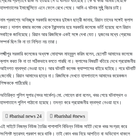
প্রেমের প্রস্তাবে রাজি না হওয়ায় সে এ ঘটনাটি ঘটিয়েছে। কে বা কারা আমার মেয়েকে
হাসপাতালের ইমার্জেন্সিতে এনে ফেলে রেখে গেছে। আমি এ ঘটনার সুষ্ঠু বিচার চাই।
নাম প্রকাশ্যে অনিচ্ছুক সরকারি কলেজের দুইজন ছাত্রী জানায়, রিয়ান তাদের সঙ্গেই ক্লাস
করত। দালাল বাজার কলেজ থেকে ট্রান্সফার হয়ে সরকারি কলেজে ভর্তি হয়েছে বলে রিয়ান
সবাইকে জানিয়েছে। রিয়ান আর রিজমিকে একই সঙ্গে দেখা যেত। দুজনের মধ্যে প্রেমের
সম্পর্ক ছিল কি না তা নিশ্চিত নয় তারা।
লক্ষ্মীপুর সরকারি কলেজের অধ্যক্ষ মোহাম্মদ মাহবুবুল করিম বলেন, ছেলেটি আমাদের কলেজে
ক্লাস করত কি না তা সঠিকভাবে বলতে পারছি না। ক্লাসের বিষয়টি খতিয়ে দেখে প্রয়োজনীয়
আইনগত ব্যবস্থা নেওয়া হবে। আর ঘটনাটি কলেজ ক্যাম্পাসের বাইরে ঘটেছে। পরে ঘটনাটি
জেনেছি। রিয়ান আমাদের ছাত্র না। রিজমিকে দেখতে হাসপাতালে আমাদের কয়েকজন
শিক্ষককে পাঠিয়েছি।
অতিরিক্ত পুলিশ সুপার (সদর সার্কেল) মো. সোহেল রানা বলেন, খবর পেয়ে ঘটনাস্থল ও
হাসপাতালে পুলিশ পাঠানো হয়েছে। তদন্ত করে প্রয়োজনীয় ব্যবস্থা নেওয়া হবে।
#barisal news 24
#barishal #news
এই সাইটে নিজম্ব নিউজ তৈরির পাশাপাশি বিভিন্ন নিউজ সাইট থেকে খবর সংগ্রহ করে
সংশ্লিষ্ট সূত্রসহ প্রকাশ করে থাকি। তাই কোন খবর নিয়ে আপত্তি বা অভিযোগ থাকলে