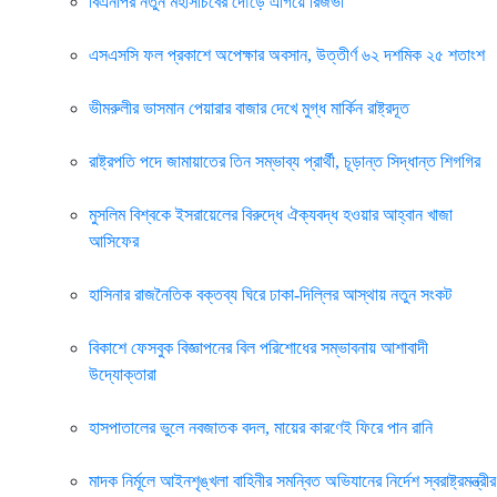
বিএনপির নতুন মহাসচিবের দৌড়ে এগিয়ে রিজভী
এসএসসি ফল প্রকাশে অপেক্ষার অবসান, উত্তীর্ণ ৬২ দশমিক ২৫ শতাংশ
ভীমরুলীর ভাসমান পেয়ারার বাজার দেখে মুগ্ধ মার্কিন রাষ্ট্রদূত
রাষ্ট্রপতি পদে জামায়াতের তিন সম্ভাব্য প্রার্থী, চূড়ান্ত সিদ্ধান্ত শিগগির
মুসলিম বিশ্বকে ইসরায়েলের বিরুদ্ধে ঐক্যবদ্ধ হওয়ার আহ্বান খাজা
আসিফের
হাসিনার রাজনৈতিক বক্তব্য ঘিরে ঢাকা-দিল্লির আস্থায় নতুন সংকট
বিকাশে ফেসবুক বিজ্ঞাপনের বিল পরিশোধের সম্ভাবনায় আশাবাদী
উদ্যোক্তারা
হাসপাতালের ভুলে নবজাতক বদল, মায়ের কারণেই ফিরে পান রানি
মাদক নির্মূলে আইনশৃঙ্খলা বাহিনীর সমন্বিত অভিযানের নির্দেশ স্বরাষ্ট্রমন্ত্রীর