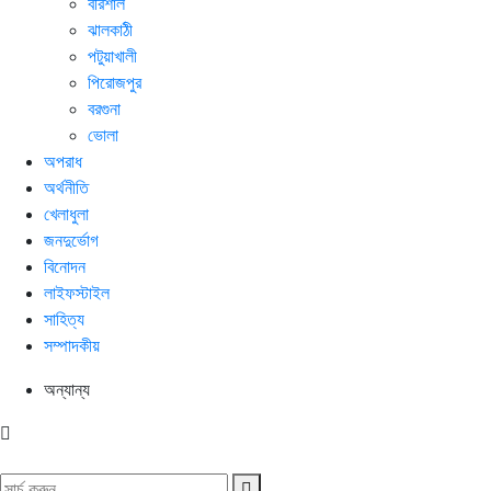
বরিশাল
ঝালকাঠী
পটুয়াখালী
পিরোজপুর
বরগুনা
ভোলা
অপরাধ
অর্থনীতি
খেলাধুলা
জনদুর্ভোগ
বিনোদন
লাইফস্টাইল
সাহিত্য
সম্পাদকীয়
অন্যান্য