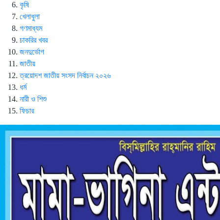
কৃষি
খেলাধুলা
গণমাধ্যম
চাকরির খবর
জনদুর্ভোগ
জাতীয়
ত্রয়োদশ জাতীয় সংসদ নির্বাচন ২০২৬
ধর্ম
নারী ও শিশু
ফিচার