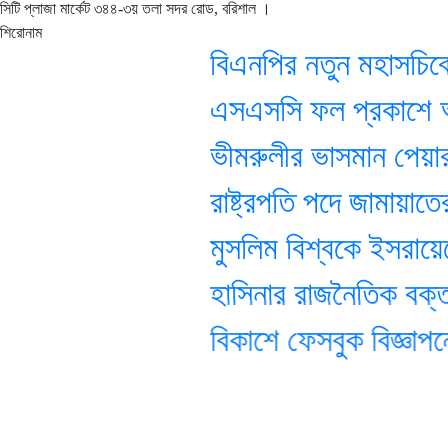
সিটি প্লাজা মার্কেট ৩৪৪-৩য় তলা সদর রোড, বরিশাল ।
শিরোনাম
বিএনপির নতুন মহাসচিবের
এসএসসি ফল প্রকাশে অপেক
ভীমরুলীর ভাসমান পেয়ারার বা
রাষ্ট্রপতি পদে জামায়াতের তি
মুসলিম বিশ্বকে ইসরায়েলে
হাসিনার রাজনৈতিক বক্তব্য
বিকাশে ফেসবুক বিজ্ঞাপনের