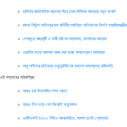
হাসিনার রাজনৈতিক বক্তব্য ঘিরে ঢাকা-দিল্লির আস্থায় নতুন সংকট
মাদক নির্মূলে আইনশৃঙ্খলা বাহিনীর সমন্বিত অভিযানের নির্দেশ স্বরাষ্ট্রমন্ত্রীর
দেশজুড়ে বজ্রবৃষ্টি ও ভারী বর্ষণের সম্ভাবনা, সতর্কতার আহ্বান
ওয়াসিম হত্যা মামলায় আজ শুরু হচ্ছে সাক্ষ্যগ্রহণ কার্যক্রম
আবু সাঈদের ছবি ছাড়া ডকুমেন্টারি নয় বললেন ভারপ্রাপ্ত রাষ্ট্রপতি
এই সপ্তাহের পাঠকপ্রিয়
আরও চার উপদেষ্টার শপথ গ্রহণ
আরও তিন পণ্য পেল জিআই অনুমোদন
এমটিএফই’র ৪০০ সিইও নজরদারিতে, মামলা হলেই গ্রেপ্তার