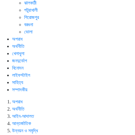
ঝালকাঠী
পটুয়াখালী
পিরোজপুর
বরগুনা
ভোলা
অপরাধ
অর্থনীতি
খেলাধুলা
জনদুর্ভোগ
বিনোদন
লাইফস্টাইল
সাহিত্য
সম্পাদকীয়
অপরাধ
অর্থনীতি
আইন-আদালত
আন্তর্জাতিক
উন্নয়ন ও সমৃদ্ধি