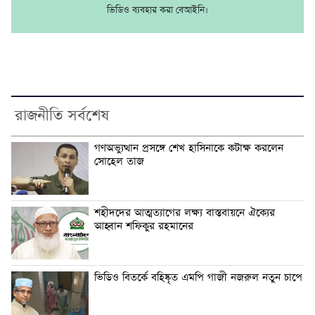
ভিডিও ব্যবহার করা বেআইনি।
রাজনীতি সর্বশেষ
গণঅভ্যুত্থান প্রসঙ্গে শেখ হাসিনাকে কটাক্ষ করলেন
সোহেল তাজ
শহীদদের আত্মত্যাগের লক্ষ্য বাস্তবায়নে ঐক্যের
আহ্বান শফিকুর রহমানের
ভিডিও বিতর্কে বহিষ্কৃত এমপি গাজী নজরুল নতুন চাপে