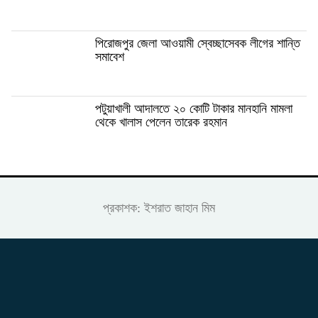
পিরোজপুর জেলা আওয়ামী স্বেচ্ছাসেবক লীগের শান্তি
সমাবেশ
পটুয়াখালী আদালতে ২০ কোটি টাকার মানহানি মামলা
থেকে খালাস পেলেন তারেক রহমান
প্রকাশক: ইশরাত জাহান মিম