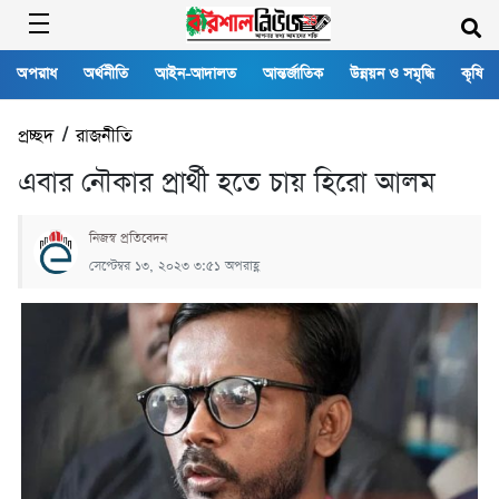
অপরাধ
অর্থনীতি
আইন-আদালত
আন্তর্জাতিক
উন্নয়ন ও সমৃদ্ধি
কৃষি
প্রচ্ছদ
/
রাজনীতি
এবার নৌকার প্রার্থী হতে চায় হিরো আলম
নিজস্ব প্রতিবেদন
সেপ্টেম্বর ১৩, ২০২৩ ৩:৫১ অপরাহ্ণ