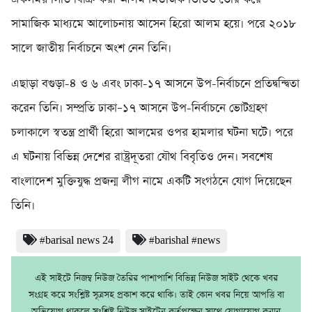
সামাজিক মাধ্যমে আলোচনায় আসেন হিরো আলম হয়ে। পরে ২০১৮
সালে জাতীয় নির্বাচনে অংশ নেন তিনি।
এছাড়া বগুড়া-৪ ও ৬ এবং ঢাকা-১৭ আসনে উপ-নির্বাচনে প্রতিদ্বন্দ্বিতা
করেন তিনি। সম্প্রতি ঢাকা–১৭ আসনে উপ-নির্বাচনে ভোটগ্রহণ
চলাকালে স্বতন্ত্র প্রার্থী হিরো আলমের ওপর হামলার ঘটনা ঘটে। পরে
এ ঘটনায় বিভিন্ন দেশের রাষ্ট্রদূতরা যৌথ বিবৃতিও দেন। সবশেষ
বাংলাদেশ মুক্তিযুদ্ধ প্রজন্ম লীগ নামে একটি সংগঠনে যোগ দিয়েছেন
তিনি।
#barisal news 24
#barishal #news
এই সাইটে নিজম্ব নিউজ তৈরির পাশাপাশি বিভিন্ন নিউজ সাইট থেকে খবর
সংগ্রহ করে সংশ্লিষ্ট সূত্রসহ প্রকাশ করে থাকি। তাই কোন খবর নিয়ে আপত্তি বা
অভিযোগ থাকলে সংশ্লিষ্ট নিউজ সাইটের কর্তৃপক্ষের সাথে যোগাযোগ করার