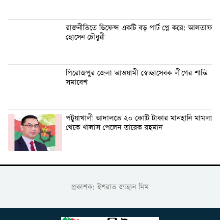
রাজনীতিতে ডিফেন্স একটি বড় পার্ট প্লে করে: আলতাফ
হোসেন চৌধুরী
পিরোজপুর জেলা আওয়ামী স্বেচ্ছাসেবক লীগের শান্তি
সমাবেশ
পটুয়াখালী আদালতে ২০ কোটি টাকার মানহানি মামলা
থেকে খালাস পেলেন তারেক রহমান
প্রকাশক: ইশরাত জাহান মিম