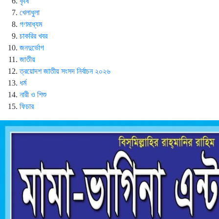
কৃষি
খেলাধুলা
গণমাধ্যম
চাকরির খবর
জনদুর্ভোগ
জাতীয়
ত্রয়োদশ জাতীয় সংসদ নির্বাচন ২০২৬
ধর্ম
নারী ও শিশু
ফিচার