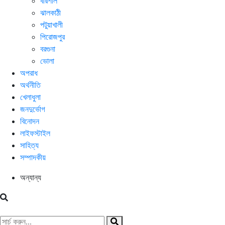
বরিশাল
ঝালকাঠী
পটুয়াখালী
পিরোজপুর
বরগুনা
ভোলা
অপরাধ
অর্থনীতি
খেলাধুলা
জনদুর্ভোগ
বিনোদন
লাইফস্টাইল
সাহিত্য
সম্পাদকীয়
অন্যান্য