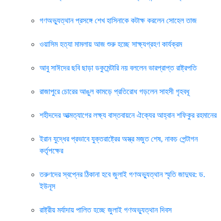
গণঅভ্যুত্থান প্রসঙ্গে শেখ হাসিনাকে কটাক্ষ করলেন সোহেল তাজ
ওয়াসিম হত্যা মামলায় আজ শুরু হচ্ছে সাক্ষ্যগ্রহণ কার্যক্রম
আবু সাঈদের ছবি ছাড়া ডকুমেন্টারি নয় বললেন ভারপ্রাপ্ত রাষ্ট্রপতি
রাজাপুরে চোরের আঙুল কামড়ে প্রতিরোধ গড়লেন সাহসী গৃহবধূ
শহীদদের আত্মত্যাগের লক্ষ্য বাস্তবায়নে ঐক্যের আহ্বান শফিকুর রহমানের
ইরান যুদ্ধের প্রভাবে যুক্তরাষ্ট্রের অস্ত্র মজুত শেষ, নাকচ পেন্টাগন
কর্তৃপক্ষের
তরুণদের স্বপ্নের ঠিকানা হবে জুলাই গণঅভ্যুত্থান স্মৃতি জাদুঘর: ড.
ইউনূস
রাষ্ট্রীয় মর্যাদায় পালিত হচ্ছে জুলাই গণঅভ্যুত্থান দিবস