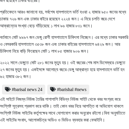
জন রয়েছেন ঢাকার বাইরের।
প্রতিবেদনে আরও জানানো হয়, সর্বশেষ হাসপাতালে ভর্তি হওয়া ২ হাজার ৯৫০ জনের মধ্যে
ঢাকায় ৭২৬ জন এবং ঢাকার বাইরে রয়েছেন ২২২৪ জন। এ নিয়ে চলতি বছর দেশে
আক্রান্তের সংখ্যা বেড়ে দাঁড়িয়েছে ১ লাখ ৯৬ হাজার ৮৩১ জনে।
বর্তমানে মোট ৯৯৯৭ জন ডেঙ্গু রোগী হাসপাতালে চিকিৎসা নিচ্ছেন। এর মধ্যে ঢাকার সরকারি
ও বেসরকারি হাসপাতালে ৩৫৩৮ জন এবং ঢাকার বাইরের হাসপাতালে ৬৪২৯ জন। আর
চিকিৎসা নিয়ে বাড়ি ফিরেছেন মোট ১ লাখ ৮৫ হাজার ৯০৬ জন।
২০২২ সালে ডেঙ্গুতে মোট ২৮১ জনের মৃত্যু হয়। ওই বছরের শেষ মাস ডিসেম্বরে ডেঙ্গুতে
২৭ জনের মৃত্যু হয়। একইসঙ্গে আলোচ্য বছরে ডেঙ্গু আক্রান্ত হয়ে হাসপাতালে ভর্তি হন
৬২ হাজার ৩৮২ জন।
#barisal news 24
#barishal #news
এই সাইটে নিজম্ব নিউজ তৈরির পাশাপাশি বিভিন্ন নিউজ সাইট থেকে খবর সংগ্রহ করে
সংশ্লিষ্ট সূত্রসহ প্রকাশ করে থাকি। তাই কোন খবর নিয়ে আপত্তি বা অভিযোগ থাকলে
সংশ্লিষ্ট নিউজ সাইটের কর্তৃপক্ষের সাথে যোগাযোগ করার অনুরোধ রইলো।বিনা অনুমতিতে
এই সাইটের সংবাদ, আলোকচিত্র অডিও ও ভিডিও ব্যবহার করা বেআইনি।