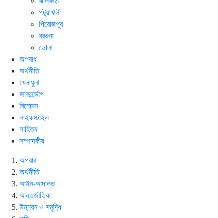
ঝালকাঠী
পটুয়াখালী
পিরোজপুর
বরগুনা
ভোলা
অপরাধ
অর্থনীতি
খেলাধুলা
জনদুর্ভোগ
বিনোদন
লাইফস্টাইল
সাহিত্য
সম্পাদকীয়
অপরাধ
অর্থনীতি
আইন-আদালত
আন্তর্জাতিক
উন্নয়ন ও সমৃদ্ধি