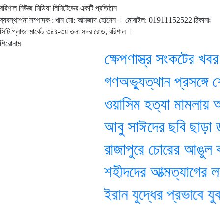
বরিশাল নিউজ মিডিয়া লিমিটেডের একটি প্রতিষ্ঠান
ব্যবস্থাপনা সম্পাদক : খান মো: আমজাদ হোসেন
। মোবাইল: 01911152522 ঠিকানাঃ
সিটি প্লাজা মার্কেট ৩৪৪-৩য় তলা সদর রোড, বরিশাল ।
শিরোনাম
ক্ষেপণাস্ত্র সংকটের খবর না
গণঅভ্যুত্থান প্রসঙ্গে শ
ওয়াসিম হত্যা মামলায় আজ শু
আবু সাঈদের ছবি ছাড়া ডকুমে
রাজাপুরে চোরের আঙুল কা
শহীদদের আত্মত্যাগের লক্ষ
ইরান যুদ্ধের প্রভাবে যুক্তর