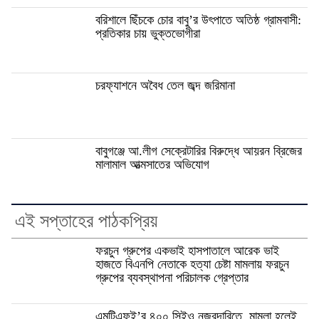
বরিশালে ছিঁচকে চোর বাবু’র উৎপাতে অতিষ্ঠ গ্রামবাসী:
প্রতিকার চায় ভুক্তভোগীরা
চরফ্যাশনে অবৈধ তেল জব্দ জরিমানা
বাবুগঞ্জে আ.লীগ সেক্রেটারির বিরুদ্ধে আয়রন ব্রিজের
মালামাল আত্মসাতের অভিযোগ
এই সপ্তাহের পাঠকপ্রিয়
ফরচুন গ্রুপের একভাই হাসপাতালে আরেক ভাই
হাজতে বিএনপি নেতাকে হত্যা চেষ্টা মামলায় ফরচুন
গ্রুপের ব্যবস্থাপনা পরিচালক গ্রেপ্তার
এমটিএফই’র ৪০০ সিইও নজরদারিতে, মামলা হলেই