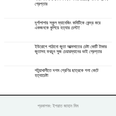
গ্রেপ্তার
দূর্গাপাশায় স্কুল ম্যানেজিং কমিটিকে কেন্দ্র করে
একজনকে কুপিয়ে হত্যার চেস্টা!
ইউরোপে পাঠানো জুতা আত্মসাতের চেষ্টা কোটি টাকার
জুতাসহ ফরচুন সুজ চেয়ারম্যানের ভাই গ্রেপ্তার
পটুয়াখালীতে দশম শ্রেণির ছাত্রকে গলা কেটে
হত্যাচেষ্টা
প্রকাশক: ইশরাত জাহান মিম