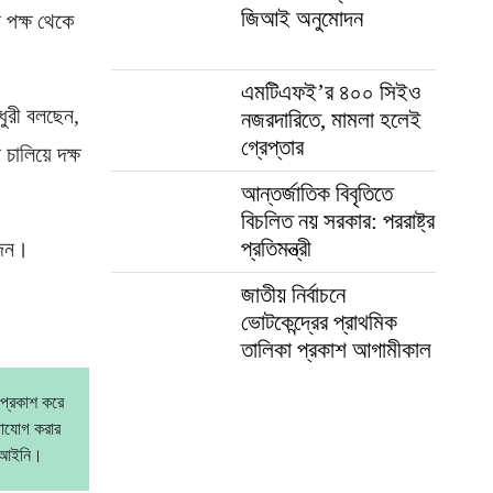
জিআই অনুমোদন
 পক্ষ থেকে
এমটিএফই’র ৪০০ সিইও
ধুরী বলছেন,
নজরদারিতে, মামলা হলেই
গ্রেপ্তার
চালিয়ে দক্ষ
আন্তর্জাতিক বিবৃতিতে
বিচলিত নয় সরকার: পররাষ্ট্র
প্রতিমন্ত্রী
 জন।
জাতীয় নির্বাচনে
ভোটকেন্দ্রের প্রাথমিক
তালিকা প্রকাশ আগামীকাল
 প্রকাশ করে
গাযোগ করার
বেআইনি।