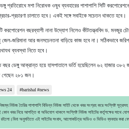
ডেঙ্গু প্রতিরোধে মশা নিরোধক ওষুধ ব্যবহারের পাশাপাশি সিটি করপোরেশনে
্রচার-প্রচারণা চালাতে হবে। একই সঙ্গে সবাইকে সচেতন থাকতে হবে।
িটি করপোরেশন বছরব্যাপী নানা উদ্যোগ নিলেও কীটতত্ত্ববিদ ড. মনজুর চৌ
ধু জেল-জরিমানা আর জনসচেনতনা বাড়িয়ে কাজ হবে না। সঠিকভাবে জরিপ 
থাযথ ব্যবস্থা নিতে হবে।
ত বছর ডেঙ্গু আক্রান্ত হয়ে হাসপাতালে ভর্তি হয়েছিলেন ৬২ হাজার ৩৮২
রা গেছেন ২৮১ জন।
news 24
#barishal #news
িজম্ব নিউজ তৈরির পাশাপাশি বিভিন্ন নিউজ সাইট থেকে খবর সংগ্রহ করে সংশ্লিষ্ট সূত্রসহ
 কোন খবর নিয়ে আপত্তি বা অভিযোগ থাকলে সংশ্লিষ্ট নিউজ সাইটের কর্তৃপক্ষের সাথে যো
 রইলো।বিনা অনুমতিতে এই সাইটের সংবাদ, আলোকচিত্র অডিও ও ভিডিও ব্যবহার করা 