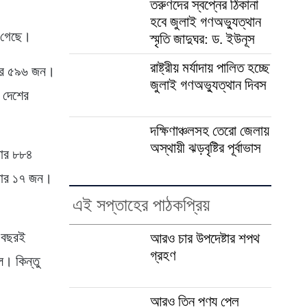
তরুণদের স্বপ্নের ঠিকানা
হবে জুলাই গণঅভ্যুত্থান
া গেছে।
স্মৃতি জাদুঘর: ড. ইউনূস
রাষ্ট্রীয় মর্যাদায় পালিত হচ্ছে
াজার ৫৯৬ জন।
জুলাই গণঅভ্যুত্থান দিবস
 দেশের
দক্ষিণাঞ্চলসহ তেরো জেলায়
অস্থায়ী ঝড়বৃষ্টির পূর্বাভাস
জার ৮৮৪
জার ১৭ জন।
এই সপ্তাহের পাঠকপ্রিয়
া বছরই
আরও চার উপদেষ্টার শপথ
গ্রহণ
ল। কিন্তু
আরও তিন পণ্য পেল