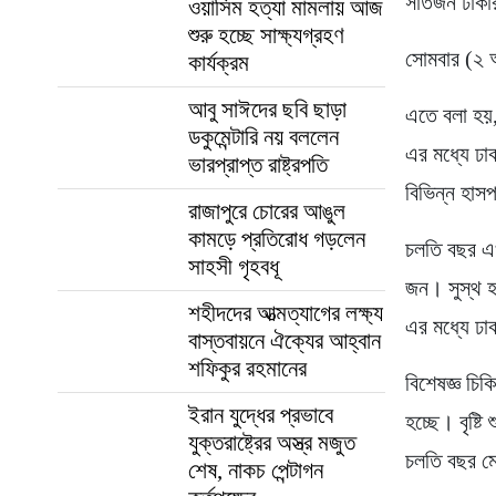
সাতজন ঢাকার 
ওয়াসিম হত্যা মামলায় আজ
শুরু হচ্ছে সাক্ষ্যগ্রহণ
সোমবার (২ অ
কার্যক্রম
আবু সাঈদের ছবি ছাড়া
এতে বলা হয়,
ডকুমেন্টারি নয় বললেন
এর মধ্যে ঢা
ভারপ্রাপ্ত রাষ্ট্রপতি
বিভিন্ন হাস
রাজাপুরে চোরের আঙুল
কামড়ে প্রতিরোধ গড়লেন
চলতি বছর এখ
সাহসী গৃহবধূ
জন। সুস্থ 
শহীদদের আত্মত্যাগের লক্ষ্য
এর মধ্যে ঢ
বাস্তবায়নে ঐক্যের আহ্বান
শফিকুর রহমানের
বিশেষজ্ঞ চি
ইরান যুদ্ধের প্রভাবে
হচ্ছে। বৃষ্ট
যুক্তরাষ্ট্রের অস্ত্র মজুত
চলতি বছর মে
শেষ, নাকচ পেন্টাগন