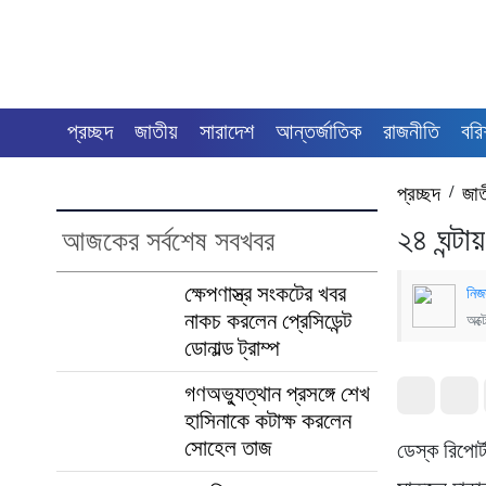
প্রচ্ছদ
জাতীয়
সারাদেশ
আন্তর্জাতিক
রাজনীতি
বরি
প্রচ্ছদ
/
জা
২৪ ঘন্টা
আজকের সর্বশেষ সবখবর
ক্ষেপণাস্ত্র সংকটের খবর
নিজ
নাকচ করলেন প্রেসিডেন্ট
অক্
ডোনাল্ড ট্রাম্প
গণঅভ্যুত্থান প্রসঙ্গে শেখ
হাসিনাকে কটাক্ষ করলেন
সোহেল তাজ
ডেস্ক রিপো