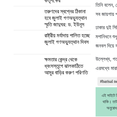
কর্তৃপক্ষের
তিনি বলেন, 
তরুণদের স্বপ্নের ঠিকানা
সব জায়গায় প
হবে জুলাই গণঅভ্যুত্থান
স্মৃতি জাদুঘর: ড. ইউনূস
ঢাকার দুই স
রাষ্ট্রীয় মর্যাদায় পালিত হচ্ছে
মশানিধনে শু
জুলাই গণঅভ্যুত্থান দিবস
জনবল দিয়ে য
উল্লেখ্য, গ
ক্ষমতার কেন্দ্র থেকে
ধ্বংসস্তূপে ঝালকাঠিতে
এরমধ্যে মা
আমুর বাড়ির করুণ পরিণতি
#barisal 
এই সাইটে ন
থাকি। তাই
অনুরোধ