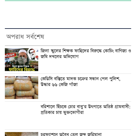
অপরাধ সর্বশেষ
জিলা স্কুলের শিক্ষক ফাহিদের বিরুদ্ধে কোচিং বাণিজ্য ও
জমি দখলের অভিযোগ
কেডিসি বস্তিতে মাদক চক্রের সন্ধান পেল পুলিশ,
উদ্ধার ৬৬ কেজি গাঁজা
বরিশালে ছিঁচকে চোর বাবু’র উৎপাতে অতিষ্ঠ গ্রামবাসী:
প্রতিকার চায় ভুক্তভোগীরা
চরফ্যাশনে অবৈধ তেল জব্দ জরিমানা