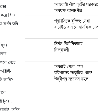
আওয়ামী লীগ লুটের সরকার:
জনের
অধ্যক্ষ আলমগীর
 হয়ে বিশ্ব
প্রাথমিকে বৃত্তি: মেধা
া তর্পন করি
যাচাইয়ের নামে মানসিক চাপ
নির্মম বিভীষিকাময়
স্থির
চিত্রাবলী
ধকার
 থেকে ধেয়ে
অধরাই থেকে গেল
্ডারীহীন
বরিশালের লাকুটিয়া খাল!
উদ্বীগ্ন সচেতন মহল
লি জাতি?
দনকে
শক্তিরা,
 তারাই সেদিন