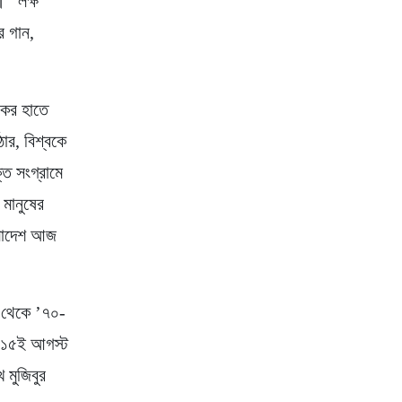
।” লক্ষ
র গান,
সকের হাতে
ঠার, বিশ্বকে
ি সংগ্রামে
 মানুষের
ংলাদেশ আজ
৭ থেকে ’৭০-
র ১৫ই আগস্ট
 মুজিবুর