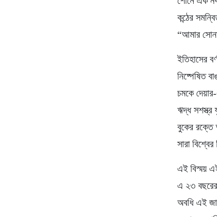
শোনে এক নবয
কন্ঠের সমন্ব
“আমার সোনা
ইতিহাসের বর্
নিষ্পেষিত বা
চমকে দেয়ার-
ঋদ্ধ সশস্ত্র
বুকের রক্তে
সারা বিশ্বের
এই বিস্ময় এ
এ ২৩ বছরের 
অবধি এই জাত