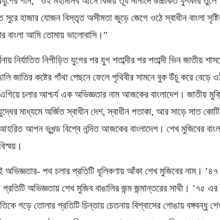
ুগের গান, “ওই মহামানব আসে বিজয় তূর্য নীনাদে উচ্চকিত ফুৎকার তুলে
িত সুরে হাজার যোজন বিস্তৃত অসীমতা জুড়ে জেগে ওঠে স্বাধীন বাংলা সৃষ্টি
র বাংলা আমি তোমায় ভালোবাসি।”
ণনায় নির্যাতিত নিপীড়িত যুগের পর যুগ শতাব্দীর পর শতাব্দী ভিন জাতীয় শা
ঙালি জাতির কষ্টের গাঁথা পেছনে ফেলে পৃথিবীর সামনে বুক উঁচু করে বেড়ে ও
এগিয়ে চলার আশ্চর্য এক অভিজ্ঞতার নাম আজকের বাংলাদেশ। জাতীয় মুক্ত
 যুদ্ধের মাধ্যমে অর্জিত স্বাধীন দেশ, স্বাধীন পতাকা, আর সাড়ে সাত কোটি
 আহরিত আপন ভূখন্ড বিশ্বে নন্দিত আজকের বাংলাদেশ। শেখ মুজিবের বা
 বিস্ময়।
ই অভিজ্ঞতার- পথ চলার প্রতিটি ধূলিকণায় আঁকা শেখ মুজিবের নাম। ’৪
প্রতিটি অভিজ্ঞতায় শেখ মুজিব বাঙালির জন্ম জন্মান্তরের সাথী। ’৭৫ এ
িকে গড়ে তোলার প্রতিটি চিন্তায় চেতনায় বিশ্বাসের গোঙায় বঙ্গবন্ধু শেখ