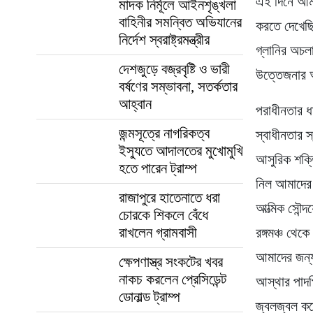
এই দিনে আমরা
মাদক নির্মূলে আইনশৃঙ্খলা
বাহিনীর সমন্বিত অভিযানের
করতে দেখেছি
নির্দেশ স্বরাষ্ট্রমন্ত্রীর
গ্লানির অচল
দেশজুড়ে বজ্রবৃষ্টি ও ভারী
উত্তেজনার 
বর্ষণের সম্ভাবনা, সতর্কতার
আহ্বান
পরাধীনতার ধ
জন্মসূত্রে নাগরিকত্ব
স্বাধীনতার 
ইস্যুতে আদালতের মুখোমুখি
আসুরিক শক্ত
হতে পারেন ট্রাম্প
নিল আমাদের 
রাজাপুরে হাতেনাতে ধরা
আত্মিক সৌন্দ
চোরকে শিকলে বেঁধে
রাখলেন গ্রামবাসী
রঙ্গমঞ্চ থেক
আমাদের জন্য
ক্ষেপণাস্ত্র সংকটের খবর
নাকচ করলেন প্রেসিডেন্ট
আস্থার পাদপ
ডোনাল্ড ট্রাম্প
জ্বলজ্বল কর