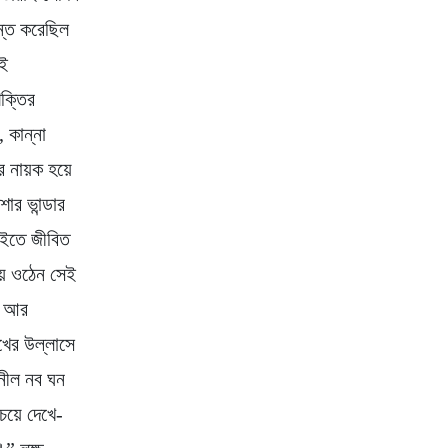
ন্ত করেছিল
েই
ক্তির
, কান্না
র নায়ক হয়ে
ার ভান্ডার
াইতে জীবিত
য়ে ওঠেন সেই
ব আর
ুখের উল্লাসে
নীল নব ঘন
েয়ে দেখে-