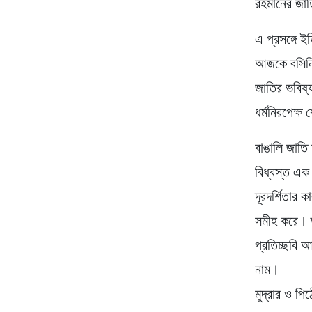
রহমানের জা
এ প্রসঙ্গে 
আজকে বসিনি।
জাতির ভবিষ্
ধর্মনিরপেক্ষ
বাঙালি জাতি
বিধ্বস্ত এক
দূরদর্শিতার
সমীহ করে। ত
প্রতিচ্ছবি আ
নাম।
মুদ্রার ও প