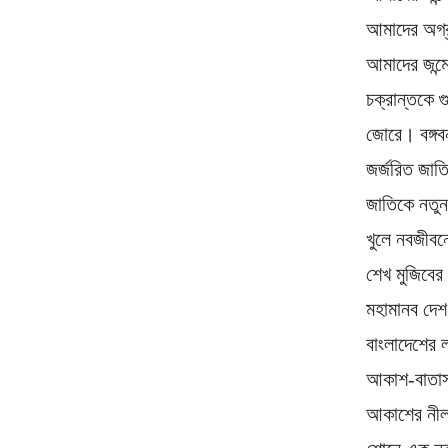
আমাদের অগ্র
আমাদের জন্ম
চক্রান্তকে 
জোরে। বঙ্গবন
জর্জরিত জাত
জাতিকে নতুন
খুলে নবজীবন
শেখ মুজিবের
মহামানব দেশ
বাংলাদেশের ল
আকাশ-বাতাস
আকাশের নীল 