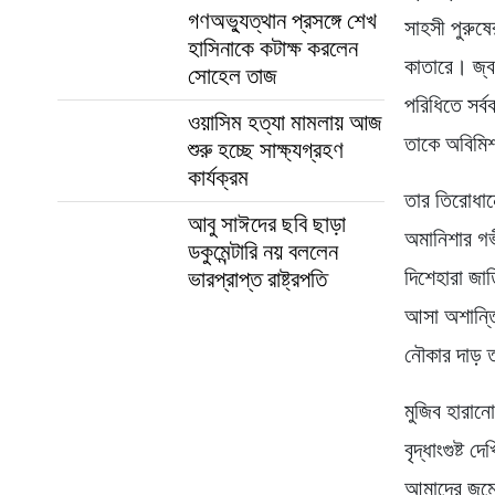
গণঅভ্যুত্থান প্রসঙ্গে শেখ
সাহসী পুরুষে
হাসিনাকে কটাক্ষ করলেন
কাতারে। জ্ব
সোহেল তাজ
পরিধিতে সর্
ওয়াসিম হত্যা মামলায় আজ
তাকে অবিমিশ
শুরু হচ্ছে সাক্ষ্যগ্রহণ
কার্যক্রম
তার তিরোধান
আবু সাঈদের ছবি ছাড়া
অমানিশার গভ
ডকুমেন্টারি নয় বললেন
দিশেহারা জাত
ভারপ্রাপ্ত রাষ্ট্রপতি
আসা অশান্তি
নৌকার দাড় ত
মুজিব হারানো
বৃদ্ধাংগুষ্ট
আমাদের জন্ম