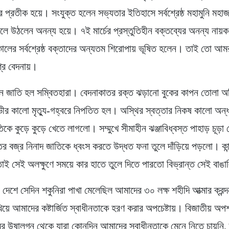
র প্রতীক হয়ে। সংযুক্ত হলেন সভ্যতার ইতিহাসে সর্বশ্রেষ্ঠ মহামুনি মহা
লে উঠলেন অনন্য হয়ে। ৭ই মার্চের প্রস্তুতিহীন বক্তব্যের অনন্য নায়ক
বকালের সর্বশ্রেষ্ঠ বক্তাদের অন্যতম শিরোপায় ভূষিত হলেন। তাই তো আমর
্র বেদনায়।
ে জাতি হল সম্বিতহারা। বেদনাকাতর রক্ত ঝড়ানো বুকের কাপন তোলা অ
ীর কালো মৃত্যু-গহ্বরে নিপতিত হল। অস্থির স্বত্তার নিকষ কালো অন্
িকে কুড়ে কুড়ে খেতে লাগলো। সম্মুখে সীমাহীন ঝঞ্জাবিধ্বস্ত পাহাড় চূড়া
র বজ্র নিনাদ জাতিকে ধ্বংস করতে উদ্ধত ফনা তুলে দাঁড়িয়ে পড়লো। কান
াই সেই অলক্ষুণে সময়ে কার হাতে তুলে দিতে পারতো বিভ্রান্ত সেই বাঙা
 দেশে সেদিন শকুনিরা পাখা মেলেছিল আমাদের ৩০ লক্ষ শহীদি আত্মার ক্রন্
 দেখিয়ে আমাদের কষ্টার্জিত স্বাধীনতাকে হরণ করার অপচেষ্টায়। বিজাতীয় অপ
ের উষালগ্ন থেকে যারা কোনদিন আমাদের স্বাধীনতাকে মেনে নিতে চায়নি,