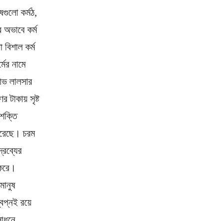
গুলো কর্মঠ,
র অভাবে কর্ম
বিশাল কর্ম
মের নামে
লোভ লালসার
 টাকায় সৃষ্ট
শক্তি
 করেছে। চরম
্রব্যের
 করে।
মানুষ
বপ্নই রয়ে
সাধনে