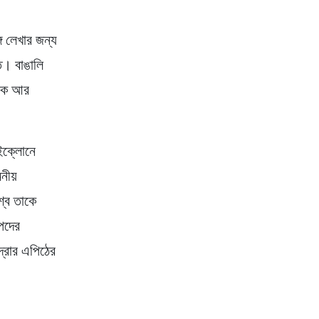
ে লেখার জন্য
ে। বাঙালি
মিক আর
াইক্লোনে
মনীয়
শ্ব তাকে
পদের
দ্রার এপিঠের