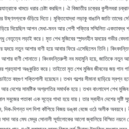
যাত্রাকে খামচে ধরার চেষ্টা করছিল। ঐ বিজাতীয় চক্রের কুশীলবরা চক্রা
ের উষ্ণলগ্নকে গুঁড়িয়ে দিতে। মুক্তিযোদ্ধা লড়াকু বাঙালি জাতি তাদের স
গুড়িয়ে দিয়েছিল আপন মেধা-মনন আর পেশী শক্তির সম্মিলিত একতাবদ্ধ শ
্ধু নেতৃত্বে লড়াই করে। মৃত শেখ মুজিবের স্পন্দনহীন হৃদয়ের গভীর বেদনা
ির হৃদয়ে নতুন আশার বাণী হয়ে আবার ফিরে এসেছিলেন তিনি। কিংবদন্তি
 আশার বাণী শোনাতে। কিংবদন্তিরুপী নব মহামুনি হয়ে, জাতিকে নতুন আশ
ের প্রত্যাশা অঙ্কুরিত করে। তাইতো মৃত শেখ মুজিব জীবনের জয় গান গ
 চাইতে বহুগুণ শক্তিশালী হয়েছেন। তখন গল্পের সীমানা ছাড়িয়ে স্বপ্ন হ
 আর দেশের সামষ্টিক অগ্রগতির সমার্থক হয়ে। তখন বাংলাদেশ শেখ মুজি
াল সবুজের পতাকা এক সূত্রে গাথা হয়ে যায়। তার স্বাধীন দেশের সৃষ্টি স
, দিক-দিগন্ত দশ দিশা কাঁপিয়ে বিজয় ডঙ্কা বেজে ওঠে অলীক অবয়বে। 
সাদা আর মেঘ মেদূর সোনালী সূর্যালোকের আলো জ্বালিয়ে বিস্মিত নয়নে চ