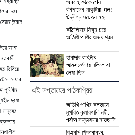
িষ্ক্রান্ত
অধরাই থেকে গেল
বরিশালের লাকুটিয়া খাল!
তাদের চরম
উদ্বীগ্ন সচেতন মহল
েয়ার উন্মাদ
কাঁঠালিয়ার নিঝুম চরে
অতিথি পাখির অভয়াশ্রম
িনিয়ে আনা
হানাদার বাহিনীর
ান্তকারী
আত্মসমর্পণের দলিলে যা
রে ছিনিয়ে
লেখা ছিল
টেনে নেয়ার
এই সপ্তাহের পাঠকপ্রিয়
ই পৃথিবীর
যুহীন ছায়া
অতিথি পাখির কলতানে
 মানুষের
মুখরিত কুমারখালি নদী,
পর্যটন সম্ভাবনার হাতছানি
্জ্বলতায়
আস্থাশীল
বিএনপি শিক্ষাবান্ধব,