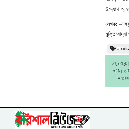
উদ্যোগ গ্র
লেখক: -মাহবু
মুক্তিযোদ্ধা
#baris
এই সাইটে ন
থাকি। তাই
অনুরোধ