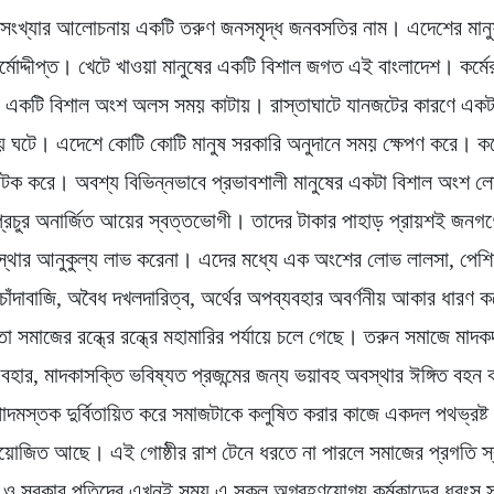
সংখ্যার আলোচনায় একটি তরুণ জনসমৃদ্ধ জনবসতির নাম। এদেশের মানুষ
র্মোদ্দীপ্ত। খেটে খাওয়া মানুষের একটি বিশাল জগত এই বাংলাদেশ। কর্মে
ের একটি বিশাল অংশ অলস সময় কাটায়। রাস্তাঘাটে যানজটের কারণে একটা 
ঘটে। এদেশে কোটি কোটি মানুষ সরকারি অনুদানে সময় ক্ষেপণ করে। কর্
নাটক করে। অবশ্য বিভিন্নভাবে প্রভাবশালী মানুষের একটা বিশাল অংশ 
প্রচুর অনার্জিত আয়ের স্বত্তভোগী। তাদের টাকার পাহাড় প্রায়শই জনগণের
যবস্থার আনুকুল্য লাভ করেনা। এদের মধ্যে এক অংশের লোভ লালসা, পেশি
 চাঁদাবাজি, অবৈধ দখলদারিত্ব, অর্থের অপব্যবহার অবর্ণনীয় আকার ধারণ
নতা সমাজের রন্ধ্রে রন্ধ্রে মহামারির পর্যায়ে চলে গেছে। তরুন সমাজে মাদকদ
্যবহার, মাদকাসক্তি ভবিষ্যত প্রজন্মের জন্য ভয়াবহ অবস্থার ঈঙ্গিত বহন
মস্তক দুর্বিতায়িত করে সমাজটাকে কলুষিত করার কাজে একদল পথভ্রষ্ট 
য়োজিত আছে। এই গোষ্ঠীর রাশ টেনে ধরতে না পারলে সমাজের প্রগতি স্
ও সরকার পতিদের এখনই সময় এ সকল অগ্রহণযোগ্য কর্মকান্ডের ধ্বংস 