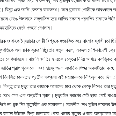
 জাতির শ্রেষ্ঠ সন্তান বঙ্গবন্ধু শেখ মুজিবুর রহমানকে আমাদের মধ্য হতে ন
। বিমুঢ় এক জাতি বেদনায় বাকরুদ্ধ। আর হ্ন্তারক গোষ্ঠীকে তাবৎকালে 
ায়তন ভেঙে উল্লাসে উল্লাসিত হয়ে জাতির চলমান প্রগতির চাকাকে উল্টে দ
অট্টহাসিতে ফেটে পড়তে দেখলাম।
ারক ও বাহক স্বৈরাচার গোষ্ঠী বিশ্বকে হতচকিত করে বাংলার স্বাধীনতা ছ
স্থপতিকে অমানবিক ক্রুর নিষ্ঠুরতায় হত্যা করল, একদল দেশি-বিদেশী চক্র
ির যোগসাজসে। বাঙালি জাতির হৃদয়কে রক্তের নির্দয় আখরে কলঙ্কিত ক
জাতির প্রাণ পুরুষকে। সদা হাস্যোজ্জল অমায়িক শিশুর অকপটতায় কাছে 
র্যে বিকশিত মানবতার প্রতীক ক্ষণজন্মা এই মহামানবকে নিশ্চিহ্ন করে দিল এ
ে। কিন্তু তার মৃত্যু তার কায়াকে আমাদের মাঝ থেকে কেড়ে নিলেও তার মৃত্
 রেখে গেল এক অন্তহীন প্রাণ। মৃত্যুহীন প্রাণের সেই ছায়া খেটে খাওয়া
িঠে নব জন্ম দিল মৃত্যুহীন এক মহামানব। মরণশীল শেখ মুজিব নবোতর উজ
ে জ্বলে উঠলেন বিশ্ব মানবতার খেরো খাতায় মৃত্যুর ওপারে অনন্তকাল 