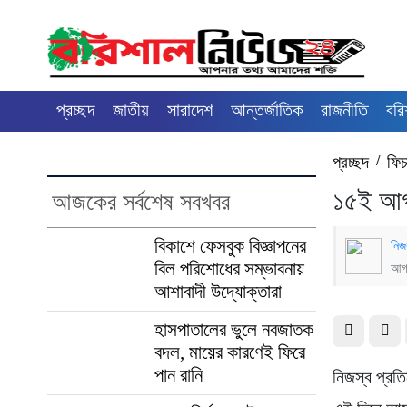
প্রচ্ছদ
জাতীয়
সারাদেশ
আন্তর্জাতিক
রাজনীতি
বরি
প্রচ্ছদ
/
ফিচ
১৫ই আগস
আজকের সর্বশেষ সবখবর
বিকাশে ফেসবুক বিজ্ঞাপনের
নিজ
বিল পরিশোধের সম্ভাবনায়
আগস
আশাবাদী উদ্যোক্তারা
হাসপাতালের ভুলে নবজাতক
বদল, মায়ের কারণেই ফিরে
পান রানি
নিজস্ব প্র