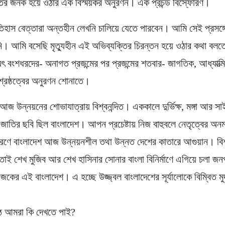
তির জনক হয়ে ওঠার এক বিস্ময়কর অনুরণন। এক প্রচন্ড বিস্ফোরণ।
ইতিহাস বেত্তারা অন্তহীন লেখনি চালিয়ে যেতে পারবেন। আমি সেই প্রসঙ্গ
 আমি বসেছি মৃত্যুহীন এই অভিব্যক্তির চিরন্তন হয়ে ওঠার কথা বলত
যৎ বংশধরদের- অনাগত প্রজন্মের পর প্রজন্মের শতবার- জাগতিক, আধ্যাত্
 শ্রেষ্ঠত্বের অনুরণন শোনাতে।
 আজ উন্নয়নের শোভাযাত্রায় বিশ্বনন্দিত। এককালে দুর্ভিক্ষ, মঙ্গা আর স
 জাতির ছবি ছিল বাংলাদেশ। আপন প্রচেষ্টায় নিজ বাহুবলে নেতৃত্বের অন
 কারণে বাংলাদেশ আজ উন্নয়নশীল তথা উন্নত দেশের কাতারে আগুয়ান। বি
াই শেখ মুজিব আর শেখ হাসিনার সোনার বাংলা বিনির্মাণে এগিয়ে চলা জন
জকের এই বাংলাদেশ। এ হচ্ছে উজ্জ্বল বাংলাদেশের সূর্যালোকে বিম্বিত মু
িঠে আমরা কি দেখতে পাই?