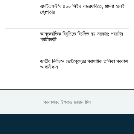
এমটিএফই’র ৪০০ সিইও নজরদারিতে, মামলা হলেই
গ্রেপ্তার
আন্তর্জাতিক বিবৃতিতে বিচলিত নয় সরকার: পররাষ্ট্র
প্রতিমন্ত্রী
জাতীয় নির্বাচনে ভোটকেন্দ্রের প্রাথমিক তালিকা প্রকাশ
আগামীকাল
প্রকাশক: ইশরাত জাহান মিম