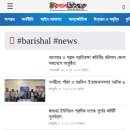
অপরাধ
অর্থনীতি
আইন-আদালত
আন্তর্জাতিক
উন্নয়ন ও সমৃদ্ধি
কৃষ
#barishal #news
আনসার ও গ্রাম প্রতিরক্ষা বাহিনীর বরিশাল জেলা
সমাবেশে অনুষ্ঠিত
ফেব্রুয়ারি ২৪, ২০২৫ ১১:০৩ পূর্বাহ্ণ
নগরীতে গাঁজা ও মরফিন ইনজেকশনসহ আটক ৬
জানুয়ারি ১৪, ২০২৫ ৫:৫৬ পূর্বাহ্ণ
জাগুয়া ইউনিয়ন শ্রমিক দলের পূর্বের কমিটি
পুনর্বহাল
জানুয়ারি ৫, ২০২৫ ৩:৩৩ অপরাহ্ণ