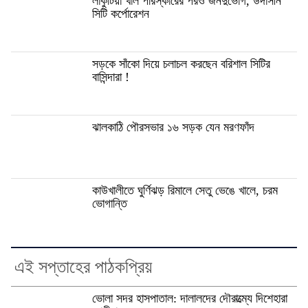
লাকুটিয়া খাল পরিস্কারের পরও জনদুর্ভোগ, উদাসীন
সিটি কর্পোরেশন
সড়কে সাঁকো দিয়ে চলাচল করছেন বরিশাল সিটির
বাসিন্দারা !
ঝালকাঠি পৌরসভার ১৬ সড়ক যেন মরণফাঁদ
কাউখালীতে ঘুর্ণিঝড় রিমালে সেতু ভেঙে খালে, চরম
ভোগান্তি
এই সপ্তাহের পাঠকপ্রিয়
ভোলা সদর হাসপাতাল: দালালদের দৌরাত্ম্যে দিশেহারা