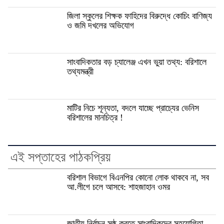
জিলা স্কুলের শিক্ষক ফাহিদের বিরুদ্ধে কোচিং বাণিজ্য
ও জমি দখলের অভিযোগ
সাংবাদিকতার বড় চ্যালেঞ্জ এখন ভুয়া তথ্য: বরিশালে
তথ্যমন্ত্রী
মাটির নিচে শূন্যতা, বদলে যাচ্ছে প্রাচ্যের ভেনিস
বরিশালের মানচিত্র !
এই সপ্তাহের পাঠকপ্রিয়
বরিশাল বিভাগে বিএনপির কোনো লোক থাকবে না, সব
আ.লীগে চলে আসবে: শাহজাহান ওমর
জাতীয় নির্বাচন সুষ্ঠু করতে সাংবাদিকদের সহযোগিতা