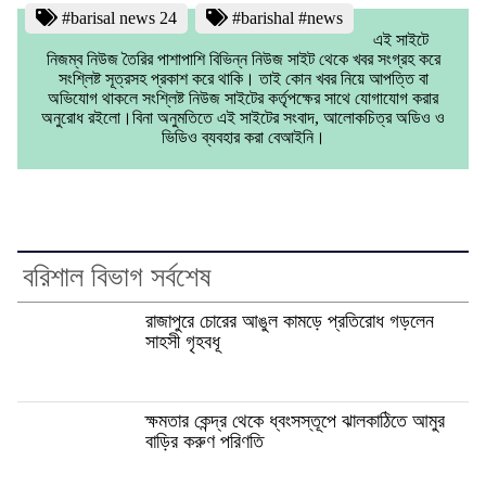
#barisal news 24
#barishal #news
এই সাইটে
নিজম্ব নিউজ তৈরির পাশাপাশি বিভিন্ন নিউজ সাইট থেকে খবর সংগ্রহ করে
সংশ্লিষ্ট সূত্রসহ প্রকাশ করে থাকি। তাই কোন খবর নিয়ে আপত্তি বা
অভিযোগ থাকলে সংশ্লিষ্ট নিউজ সাইটের কর্তৃপক্ষের সাথে যোগাযোগ করার
অনুরোধ রইলো।বিনা অনুমতিতে এই সাইটের সংবাদ, আলোকচিত্র অডিও ও
ভিডিও ব্যবহার করা বেআইনি।
বরিশাল বিভাগ সর্বশেষ
রাজাপুরে চোরের আঙুল কামড়ে প্রতিরোধ গড়লেন
সাহসী গৃহবধূ
ক্ষমতার কেন্দ্র থেকে ধ্বংসস্তূপে ঝালকাঠিতে আমুর
বাড়ির করুণ পরিণতি