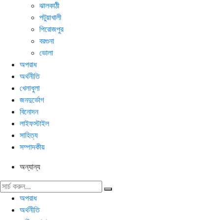
ঝালকাঠী
পটুয়াখালী
পিরোজপুর
বরগুনা
ভোলা
অপরাধ
অর্থনীতি
খেলাধুলা
জনদুর্ভোগ
বিনোদন
লাইফস্টাইল
সাহিত্য
সম্পাদকীয়
অন্যান্য
অপরাধ
অর্থনীতি