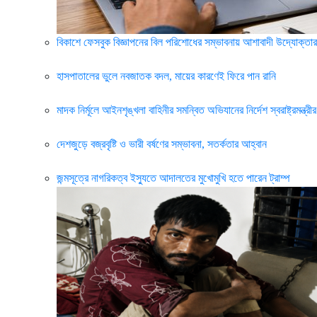
বিকাশে ফেসবুক বিজ্ঞাপনের বিল পরিশোধের সম্ভাবনায় আশাবাদী উদ্যোক্তার
হাসপাতালের ভুলে নবজাতক বদল, মায়ের কারণেই ফিরে পান রানি
মাদক নির্মূলে আইনশৃঙ্খলা বাহিনীর সমন্বিত অভিযানের নির্দেশ স্বরাষ্ট্রমন্ত্রীর
দেশজুড়ে বজ্রবৃষ্টি ও ভারী বর্ষণের সম্ভাবনা, সতর্কতার আহ্বান
জন্মসূত্রে নাগরিকত্ব ইস্যুতে আদালতের মুখোমুখি হতে পারেন ট্রাম্প