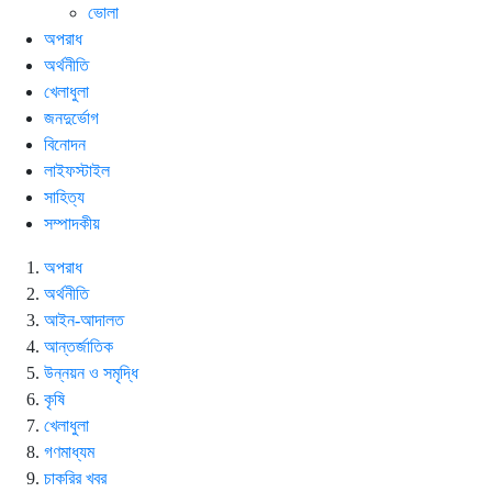
ভোলা
অপরাধ
অর্থনীতি
খেলাধুলা
জনদুর্ভোগ
বিনোদন
লাইফস্টাইল
সাহিত্য
সম্পাদকীয়
অপরাধ
অর্থনীতি
আইন-আদালত
আন্তর্জাতিক
উন্নয়ন ও সমৃদ্ধি
কৃষি
খেলাধুলা
গণমাধ্যম
চাকরির খবর