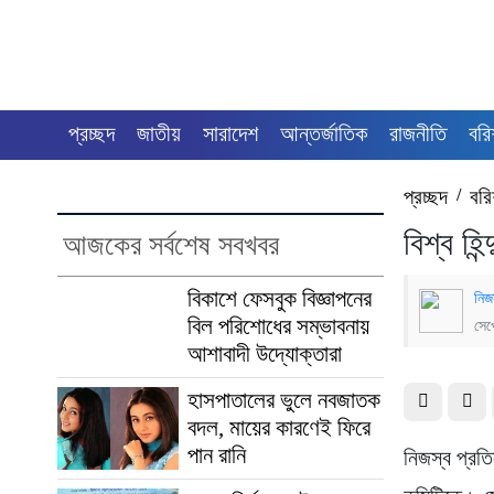
প্রচ্ছদ
জাতীয়
সারাদেশ
আন্তর্জাতিক
রাজনীতি
বরি
প্রচ্ছদ
/
বরি
বিশ্ব হি
আজকের সর্বশেষ সবখবর
বিকাশে ফেসবুক বিজ্ঞাপনের
নিজ
বিল পরিশোধের সম্ভাবনায়
সেপ
আশাবাদী উদ্যোক্তারা
হাসপাতালের ভুলে নবজাতক
বদল, মায়ের কারণেই ফিরে
পান রানি
নিজস্ব প্রত