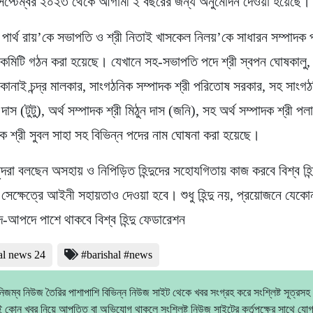
সেপ্টেম্বর ২০২৩ থেকে আগামী ২ বছরের জন্য অনুমোদন দেওয়া হয়েছে।
ী পার্থ রায়’কে সভাপতি ও শ্রী নিতাই খাসকেল নিলয়’কে সাধারন সম্পাদক
্ট কমিটি গঠন করা হয়েছে। যেখানে সহ-সভাপতি পদে শ্রী স্বপন ঘোষকালু, 
ী কানাই চন্দ্র মালকার, সাংগঠনিক সম্পাদক শ্রী পরিতোষ সরকার, সহ সাংগ
দাস (টুটু), অর্থ সম্পাদক শ্রী মিঠুন দাস (জনি), সহ অর্থ সম্পাদক শ্রী প
দক শ্রী সুবল সাহা সহ বিভিন্ন পদের নাম ঘোষনা করা হয়েছে।
ৃন্দরা বলছেন অসহায় ও নিপিড়িত হিন্দুদের সহোযগিতায় কাজ করবে বিশ্ব হিন্
েক্ষেত্রে আইনী সহায়তাও দেওয়া হবে। শুধু হিন্দু নয়, প্রয়োজনে যেকোন
দে-আপদে পাশে থাকবে বিশ্ব হিন্দু ফেডারেশন
al news 24
#barishal #news
িজম্ব নিউজ তৈরির পাশাপাশি বিভিন্ন নিউজ সাইট থেকে খবর সংগ্রহ করে সংশ্লিষ্ট সূত্রসহ
 কোন খবর নিয়ে আপত্তি বা অভিযোগ থাকলে সংশ্লিষ্ট নিউজ সাইটের কর্তৃপক্ষের সাথে যো