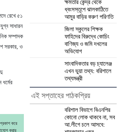
ক্ষমতার কেন্দ্র থেকে
ধ্বংসস্তূপে ঝালকাঠিতে
 পদে রেখে ৫১
আমুর বাড়ির করুণ পরিণতি
যুগ্ন সাধারন
জিলা স্কুলের শিক্ষক
ঠনিক সম্পাদক
ফাহিদের বিরুদ্ধে কোচিং
বাণিজ্য ও জমি দখলের
লাশ সরকার, ও
অভিযোগ
সাংবাদিকতার বড় চ্যালেঞ্জ
এখন ভুয়া তথ্য: বরিশালে
দু
তথ্যমন্ত্রী
 ধর্মের
এই সপ্তাহের পাঠকপ্রিয়
বরিশাল বিভাগে বিএনপির
কোনো লোক থাকবে না, সব
 প্রকাশ করে
আ.লীগে চলে আসবে:
গাযোগ করার
শাহজাহান ওমর