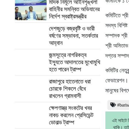
কমিটিকে ১ 
মাদক নির্মূলে আইনশৃঙ্খলা
বাহিনীর সমন্বিত অভিযানের
কমিটিতে শ্র
নির্দেশ স্বরাষ্ট্রমন্ত্রীর
সদস্য বিশিষ
দেশজুড়ে বজ্রবৃষ্টি ও ভারী
বর্ষণের সম্ভাবনা, সতর্কতার
সম্পাদক শ্র
আহ্বান
শ্রী অমিতাভ 
জন্মসূত্রে নাগরিকত্ব
দপ্তর সম্পা
ইস্যুতে আদালতের মুখোমুখি
হতে পারেন ট্রাম্প
কমিটির নেতৃব
ফেডারেশন। স
রাজাপুরে হাতেনাতে ধরা
চোরকে শিকলে বেঁধে
মানুষের বিপ
রাখলেন গ্রামবাসী
#baris
ক্ষেপণাস্ত্র সংকটের খবর
নাকচ করলেন প্রেসিডেন্ট
এই সাইটে ন
ডোনাল্ড ট্রাম্প
থাকি। তাই