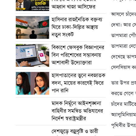
আহ্বান খাজা আসিফের
আসলে চাঁদের
হাসিনার রাজনৈতিক বক্তব্য
দেখা। আর স
ঘিরে ঢাকা-দিল্লির আস্থায়
নতুন সংকট
তাপমাত্রা প
তাপমাত্রা নে
বিকাশে ফেসবুক বিজ্ঞাপনের
বিল পরিশোধের সম্ভাবনায়
দেখেছে তাপম
আশাবাদী উদ্যোক্তারা
সেলসিয়াস কম
হাসপাতালের ভুলে নবজাতক
তার উপর প্রজ
বদল, মায়ের কারণেই ফিরে
পান রানি
করতে গেলে তা
মাদক নির্মূলে আইনশৃঙ্খলা
চাঁদের মাটিত
বাহিনীর সমন্বিত অভিযানের
অ্যালুমিনিয়া
নির্দেশ স্বরাষ্ট্রমন্ত্রীর
পৃথিবীর উপগ
দেশজুড়ে বজ্রবৃষ্টি ও ভারী