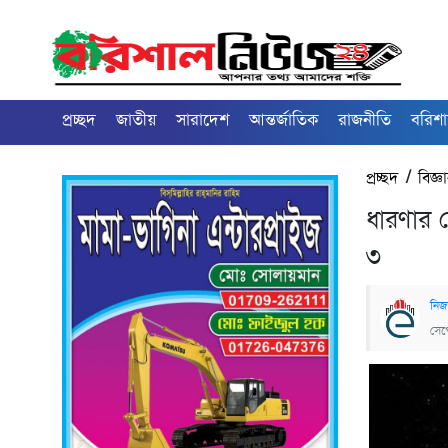
প্রচ্ছদ
জাতীয়
সারাদেশ
আন্তর্জাতিক
রাজনীতি
বরিশ
প্রচ্ছদ
/
বিজ্ঞ
ধারণার চ
৩
নিজস
সেপ