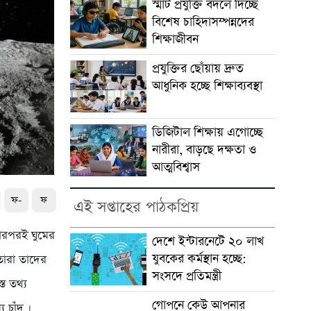
স্মার্ট প্রযুক্তি বদলে দিচ্ছে
বিশেষ চাহিদাসম্পন্নদের
শিক্ষাজীবন
প্রযুক্তির ছোঁয়ায় দ্রুত
আধুনিক হচ্ছে শিক্ষাব্যবস্থা
ডিজিটাল শিক্ষায় এগোচ্ছে
নারীরা, বাড়ছে দক্ষতা ও
আত্মবিশ্বাস
ফ-
ফ
এই সপ্তাহের পাঠকপ্রিয়
 তারপরই ঘুমের
দেশে ইন্টারনেটে ২০ লাখ
যুবকের কর্মস্থান হচ্ছে:
 তারা তাদের
সংসদে প্রতিমন্ত্রী
ত তথ্য
গোপনে কেউ আপনার
য চাঁদ ।