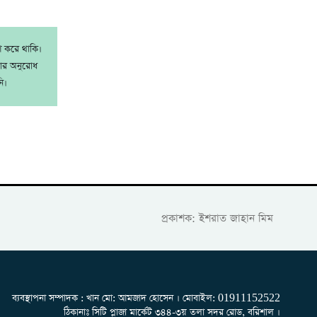
াশ করে থাকি।
রার অনুরোধ
ি।
প্রকাশক: ইশরাত জাহান মিম
ব্যবস্থাপনা সম্পাদক : খান মো: আমজাদ হোসেন
। মোবাইল: 01911152522
ঠিকানাঃ সিটি প্লাজা মার্কেট ৩৪৪-৩য় তলা সদর রোড, বরিশাল ।