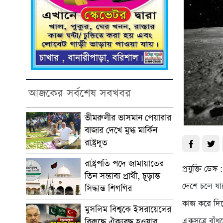
আজকের সর্বশেষ সবখবর
ভীমরুলীর ভাসমান পেয়ারার
বাজার দেখে মুগ্ধ মার্কিন
রাষ্ট্রদূত
রাষ্ট্রপতি পদে জামায়াতের
প্রযুক্তি ডে
তিন সম্ভাব্য প্রার্থী, চূড়ান্ত
দেশে চলে যাচ
সিদ্ধান্ত শিগগির
কাজ করে দিয়ে
মুসলিম বিশ্বকে ইসরায়েলের
একসূত্রে বাঁ
বিরুদ্ধে ঐক্যবদ্ধ হওয়ার