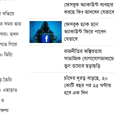
ফেসবুক অ্যাকাউন্ট ব্যবহার
করছে কি? জানবেন যেভাবে
া খতিয়ে
ের সময় তার
ফেসবুক হ্যাক হলে
অ্যাকাউন্ট ফিরে পাবেন
 যায়। তখন
যেভাবে
মাপতে গিয়ে
রাজনীতির অস্থিরতায়
 ডিগ্রি
সামাজিক যোগাযোগমাধ্যমে
ভুল তথ্যের ছড়াছড়ি
চাঁদের দূরত্ব বাড়ছে, ২০
়ি তৈরি
কোটি বছর পর ২৫ ঘণ্টায়
ই। এছাড়াও
হবে এক দিন
জ ও
াফল্য়