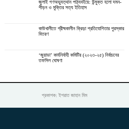
জুলাই গণঅভ্যুত্থান পাঠ্যবইয়ে: উন্মুক্ত হলো দমন-
পীড়ন ও মুক্তির সত্য ইতিহাস
কাউখালীতে গ্রীষ্মকালীন ক্রিড়া প্রতিযোগিতার পুরস্কার
বিতরণ
‘জুয়াডা’ কার্যনির্বাহী কমিটির (২০২৩-২৫) নির্বাচনের
তফসিল ঘোষণা
প্রকাশক: ইশরাত জাহান মিম