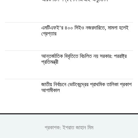
এমটিএফই’র ৪০০ সিইও নজরদারিতে, মামলা হলেই
গ্রেপ্তার
আন্তর্জাতিক বিবৃতিতে বিচলিত নয় সরকার: পররাষ্ট্র
প্রতিমন্ত্রী
জাতীয় নির্বাচনে ভোটকেন্দ্রের প্রাথমিক তালিকা প্রকাশ
আগামীকাল
প্রকাশক: ইশরাত জাহান মিম