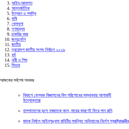
আইন-আদালত
আন্তর্জাতিক
উন্নয়ন ও সমৃদ্ধি
কৃষি
খেলাধুলা
গণমাধ্যম
চাকরির খবর
জনদুর্ভোগ
জাতীয়
ত্রয়োদশ জাতীয় সংসদ নির্বাচন ২০২৬
ধর্ম
নারী ও শিশু
ফিচার
আজকের সর্বশেষ সবখবর
বিকাশে ফেসবুক বিজ্ঞাপনের বিল পরিশোধের সম্ভাবনায় আশাবাদী
উদ্যোক্তারা
হাসপাতালের ভুলে নবজাতক বদল, মায়ের কারণেই ফিরে পান রানি
মাদক নির্মূলে আইনশৃঙ্খলা বাহিনীর সমন্বিত অভিযানের নির্দেশ স্বরাষ্ট্রমন্ত্রীর