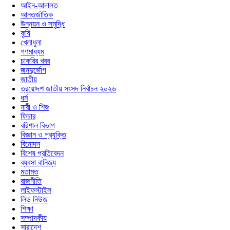
আইন-আদালত
আন্তর্জাতিক
উন্নয়ন ও সমৃদ্ধি
কৃষি
খেলাধুলা
গণমাধ্যম
চাকরির খবর
জনদুর্ভোগ
জাতীয়
ত্রয়োদশ জাতীয় সংসদ নির্বাচন ২০২৬
ধর্ম
নারী ও শিশু
ফিচার
বরিশাল বিভাগ
বিজ্ঞান ও প্রযুক্তি
বিনোদন
বিশেষ প্রতিবেদন
ব্যবসা বানিজ্য
মতামত
রাজনীতি
লাইফস্টাইল
লিড নিউজ
শিক্ষা
সম্পাদকীয়
সারাদেশ