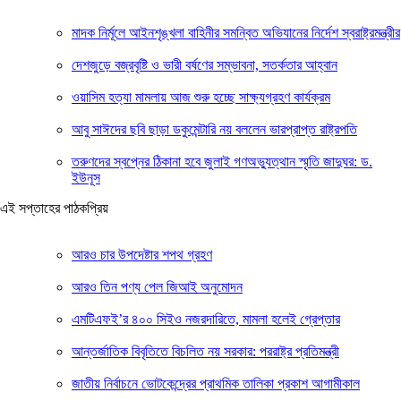
মাদক নির্মূলে আইনশৃঙ্খলা বাহিনীর সমন্বিত অভিযানের নির্দেশ স্বরাষ্ট্রমন্ত্রীর
দেশজুড়ে বজ্রবৃষ্টি ও ভারী বর্ষণের সম্ভাবনা, সতর্কতার আহ্বান
ওয়াসিম হত্যা মামলায় আজ শুরু হচ্ছে সাক্ষ্যগ্রহণ কার্যক্রম
আবু সাঈদের ছবি ছাড়া ডকুমেন্টারি নয় বললেন ভারপ্রাপ্ত রাষ্ট্রপতি
তরুণদের স্বপ্নের ঠিকানা হবে জুলাই গণঅভ্যুত্থান স্মৃতি জাদুঘর: ড.
ইউনূস
এই সপ্তাহের পাঠকপ্রিয়
আরও চার উপদেষ্টার শপথ গ্রহণ
আরও তিন পণ্য পেল জিআই অনুমোদন
এমটিএফই’র ৪০০ সিইও নজরদারিতে, মামলা হলেই গ্রেপ্তার
আন্তর্জাতিক বিবৃতিতে বিচলিত নয় সরকার: পররাষ্ট্র প্রতিমন্ত্রী
জাতীয় নির্বাচনে ভোটকেন্দ্রের প্রাথমিক তালিকা প্রকাশ আগামীকাল