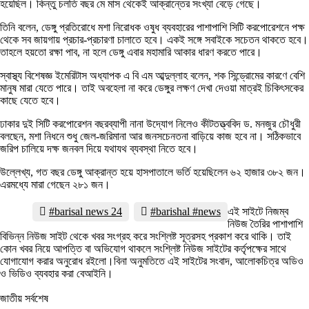
হয়েছিল। কিন্তু চলতি বছর মে মাস থেকেই আক্রান্তের সংখ্যা বেড়ে গেছে।
তিনি বলেন, ডেঙ্গু প্রতিরোধে মশা নিরোধক ওষুধ ব্যবহারের পাশাপাশি সিটি করপোরেশনে পক্ষ
থেকে সব জায়গায় প্রচার-প্রচারণা চালাতে হবে। একই সঙ্গে সবাইকে সচেতন থাকতে হবে।
তাহলে হয়তো রক্ষা পাব, না হলে ডেঙ্গু এবার মহামারি আকার ধারণ করতে পারে।
স্বাস্থ্য বিশেষজ্ঞ ইমেরিটাস অধ্যাপক এ বি এম আব্দুল্লাহ বলেন, শক সিন্ড্রোমের কারণে বেশি
মানুষ মারা যেতে পারে। তাই অবহেলা না করে ডেঙ্গুর লক্ষণ দেখা দেওয়া মাত্রই চিকিৎসকের
কাছে যেতে হবে।
ঢাকার দুই সিটি করপোরেশন বছরব্যাপী নানা উদ্যোগ নিলেও কীটতত্ত্ববিদ ড. মনজুর চৌধুরী
বলছেন, মশা নিধনে শুধু জেল-জরিমানা আর জনসচেনতনা বাড়িয়ে কাজ হবে না। সঠিকভাবে
জরিপ চালিয়ে দক্ষ জনবল দিয়ে যথাযথ ব্যবস্থা নিতে হবে।
উল্লেখ্য, গত বছর ডেঙ্গু আক্রান্ত হয়ে হাসপাতালে ভর্তি হয়েছিলেন ৬২ হাজার ৩৮২ জন।
এরমধ্যে মারা গেছেন ২৮১ জন।
#barisal news 24
#barishal #news
এই সাইটে নিজম্ব
নিউজ তৈরির পাশাপাশি
বিভিন্ন নিউজ সাইট থেকে খবর সংগ্রহ করে সংশ্লিষ্ট সূত্রসহ প্রকাশ করে থাকি। তাই
কোন খবর নিয়ে আপত্তি বা অভিযোগ থাকলে সংশ্লিষ্ট নিউজ সাইটের কর্তৃপক্ষের সাথে
যোগাযোগ করার অনুরোধ রইলো।বিনা অনুমতিতে এই সাইটের সংবাদ, আলোকচিত্র অডিও
ও ভিডিও ব্যবহার করা বেআইনি।
জাতীয় সর্বশেষ