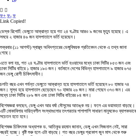
ফ+
ফ-
ফ
Link Copied!
ডেস্ক রিপোর্ট: ডেঙ্গুতে আক্রান্ত হয়ে গত ২৪ ঘণ্টায় আরও ৯ জনের মৃত্যু হয়েছে। এ
সময়ে ২ হাজার ৪৬ জন হাসপাতালে ভর্তি হয়েছেন।
শুক্রবার (১১ আগস্ট) স্বাস্থ্য অধিদপ্তরের ডেঙ্গুবিষয়ক প্রতিবেদন থেকে এ তথ্য জানা
গেছে।
এতে বলা হয়, গত ২৪ ঘণ্টায় হাসপাতালে ভর্তি হওয়াদের মধ্যে ঢাকা সিটির ৮৫৩ জন এবং
ঢাকা সিটির বাইরে ১ হাজার ১৯৩ জন। বর্তমানে দেশের বিভিন্ন হাসপাতালে ৯ হাজার ৬৭৫
জন ডেঙ্গু রোগী চিকিৎসাধীন।
চলতি বছর এখন পর্যন্ত ডেঙ্গুতে আক্রান্ত হয়ে হাসপাতালে ভর্তি হয়েছেন ৮০ হাজার ৭৪
জন। সুস্থ হয়ে হাসপাতাল ছেড়েছেন ৭০ হাজার ২৬ জন। মারা গেছেন ৩৭৩ জন। এর
মধ্যে ঢাকা সিটির ২৮৯ জন এবং ঢাকা সিটির বাইরের ৮৪ জন।
বিশেষজ্ঞরা বলছেন, ডেঙ্গু এখন আর বর্ষা মৌসুমের আতঙ্ক নয়। ফলে এর ভয়াবহতা বাড়ছে।
এটি মোকাবিলায় দায়িত্বশীল সংস্থাগুলোর তৎপরতার পাশাপাশি সাধারণ মানুষকেও ব্যাপকভাবে
সচেতন হতে হবে।
বিশেষজ্ঞ চিকিৎসক অধ্যাপক ড. আতিকুর রহমান জানান, ডেঙ্গু এখন সিজনাল নেই, সারা
বছরই হচ্ছে। বৃষ্টি শুরু হলে এটা বাড়ছে। গত বছর ডেঙ্গুর প্রকোপ জুন মাস থেকে শুরু