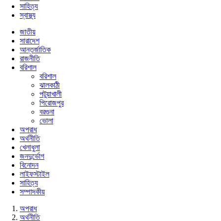
সাহিত্য
স্বাস্থ্য
জাতীয়
সারাদেশ
আন্তর্জাতিক
রাজনীতি
বরিশাল
বরিশাল
ঝালকাঠী
পটুয়াখালী
পিরোজপুর
বরগুনা
ভোলা
অপরাধ
অর্থনীতি
খেলাধুলা
জনদুর্ভোগ
বিনোদন
লাইফস্টাইল
সাহিত্য
সম্পাদকীয়
অপরাধ
অর্থনীতি