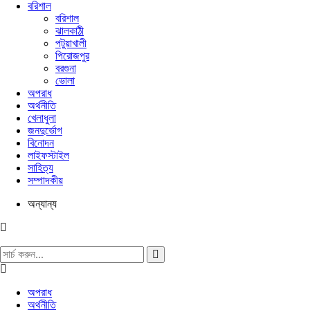
বরিশাল
বরিশাল
ঝালকাঠী
পটুয়াখালী
পিরোজপুর
বরগুনা
ভোলা
অপরাধ
অর্থনীতি
খেলাধুলা
জনদুর্ভোগ
বিনোদন
লাইফস্টাইল
সাহিত্য
সম্পাদকীয়
অন্যান্য
অপরাধ
অর্থনীতি