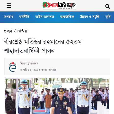
অপরাধ
অর্থনীতি
আইন-আদালত
আন্তর্জাতিক
উন্নয়ন ও সমৃদ্ধি
কৃষি
প্রচ্ছদ
/
জাতীয়
বীরশ্রেষ্ঠ মতিউর রহমানের ৫২তম
শাহাদাতবার্ষিকী পালন
নিজস্ব প্রতিবেদন
আগস্ট ২০, ২০২৩ ৩:৩১ অপরাহ্ণ