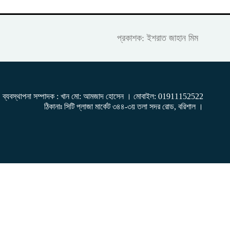
প্রকাশক: ইশরাত জাহান মিম
ব্যবস্থাপনা সম্পাদক : খান মো: আমজাদ হোসেন
। মোবাইল: 01911152522
ঠিকানাঃ সিটি প্লাজা মার্কেট ৩৪৪-৩য় তলা সদর রোড, বরিশাল ।