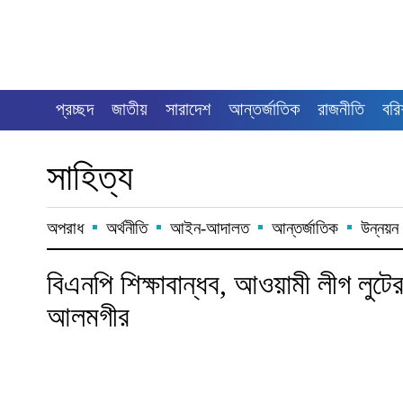
প্রচ্ছদ
জাতীয়
সারাদেশ
আন্তর্জাতিক
রাজনীতি
বরি
সাহিত্য
অপরাধ
অর্থনীতি
আইন-আদালত
আন্তর্জাতিক
উন্নয়ন 
বিএনপি শিক্ষাবান্ধব, আওয়ামী লীগ লুটে
আলমগীর