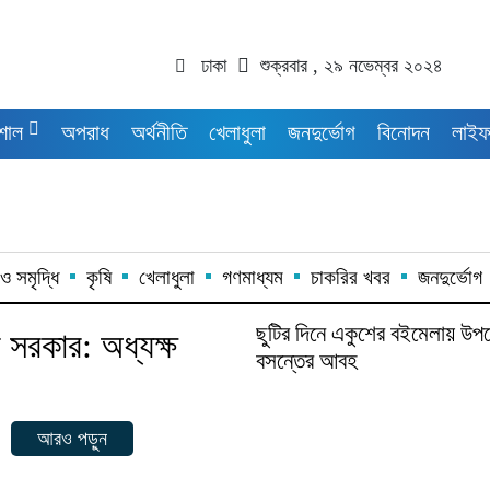
ঢাকা
শুক্রবার , ২৯ নভেম্বর ২০২৪
শাল
অপরাধ
অর্থনীতি
খেলাধুলা
জনদুর্ভোগ
বিনোদন
লাইফ
ও সমৃদ্ধি
কৃষি
খেলাধুলা
গণমাধ্যম
চাকরির খবর
জনদুর্ভোগ
ছুটির দিনে একুশের বইমেলায় উপ
র সরকার: অধ্যক্ষ
বসন্তের আবহ
আরও পড়ুন