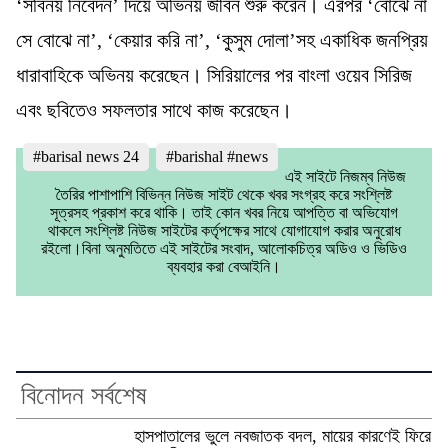
‘সবিনয় নিবেদন’ দিয়ে অভিনয় জীবন শুরু করেন। এরপর ‘বোঝে না
সে বোঝে না’, ‘কেয়ার করি না’, ‘কুসুম দোলা’সহ একাধিক জনপ্রিয়
ধারাবাহিকে অভিনয় করেছেন। সিরিয়ালের পর বাংলা ওয়েব সিরিজ
এবং ছবিতেও সফলতার সাথে কাজ করেছেন।
#barisal news 24
#barishal #news
এই সাইটে নিজম্ব নিউজ
তৈরির পাশাপাশি বিভিন্ন নিউজ সাইট থেকে খবর সংগ্রহ করে সংশ্লিষ্ট
সূত্রসহ প্রকাশ করে থাকি। তাই কোন খবর নিয়ে আপত্তি বা অভিযোগ
থাকলে সংশ্লিষ্ট নিউজ সাইটের কর্তৃপক্ষের সাথে যোগাযোগ করার অনুরোধ
রইলো।বিনা অনুমতিতে এই সাইটের সংবাদ, আলোকচিত্র অডিও ও ভিডিও
ব্যবহার করা বেআইনি।
বিনোদন সর্বশেষ
হাসপাতালের ভুলে নবজাতক বদল, মায়ের কারণেই ফিরে