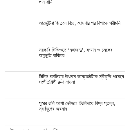
পান রানি
আর্জেন্টিনা জিতলে বিয়ে, ঘোষণার পর বিপাকে পরীমনি
সরকারি ভিডিওতে ‘মহাজাদু’, সম্মান ও চমকের
অনুভূতি হাবিবের
দিল্লি চলচ্চিত্র উৎসবে আন্তর্জাতিক স্বীকৃতি পাচ্ছেন
সংগীতশিল্পী রুনা লায়লা
সুরের রানি আশা ভোঁসলে চিরবিদায়ে বিশ্ব স্তব্ধ,
স্বর্ণযুগের অবসান