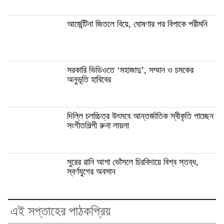
আর্জেন্টিনা জিতলে বিয়ে, ঘোষণার পর বিপাকে পরীমনি
সরকারি ভিডিওতে ‘মহাজাদু’, সম্মান ও চমকের
অনুভূতি হাবিবের
দিল্লি চলচ্চিত্র উৎসবে আন্তর্জাতিক স্বীকৃতি পাচ্ছেন
সংগীতশিল্পী রুনা লায়লা
সুরের রানি আশা ভোঁসলে চিরবিদায়ে বিশ্ব স্তব্ধ,
স্বর্ণযুগের অবসান
এই সপ্তাহের পাঠকপ্রিয়