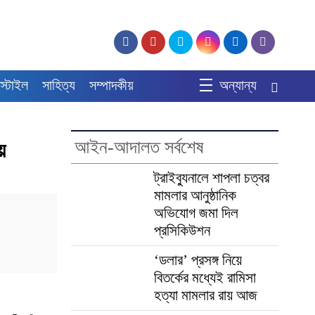
স্টাইল
সাহিত্য
সম্পাদকীয়
অন্যান্য
আইন-আদালত সর্বশেষ
য়
ট্রাইব্যুনালে শাপলা চত্বর
মামলার আনুষ্ঠানিক
অভিযোগ জমা দিল
প্রসিকিউশন
‘ডলার’ প্রসঙ্গ নিয়ে
বিতর্কের মধ্যেই রামিসা
হত্যা মামলার রায় আজ