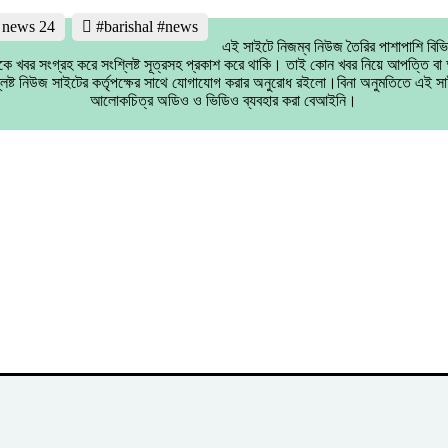
l news 24
#barishal #news
এই সাইটে নিজম্ব নিউজ তৈরির পাশাপাশি বিভ
কে খবর সংগ্রহ করে সংশ্লিষ্ট সূত্রসহ প্রকাশ করে থাকি। তাই কোন খবর নিয়ে আপত্তি ব
লিষ্ট নিউজ সাইটের কর্তৃপক্ষের সাথে যোগাযোগ করার অনুরোধ রইলো।বিনা অনুমতিতে এই সা
আলোকচিত্র অডিও ও ভিডিও ব্যবহার করা বেআইনি।