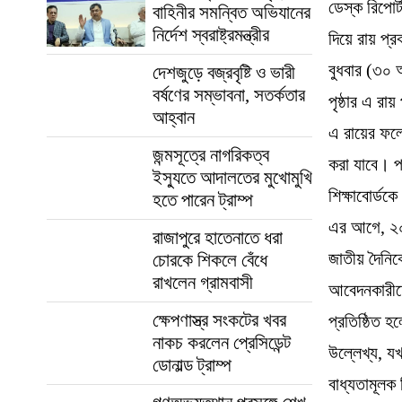
ডেস্ক রিপো
বাহিনীর সমন্বিত অভিযানের
নির্দেশ স্বরাষ্ট্রমন্ত্রীর
দিয়ে রায় প্
বুধবার (৩০ 
দেশজুড়ে বজ্রবৃষ্টি ও ভারী
বর্ষণের সম্ভাবনা, সতর্কতার
পৃষ্ঠার এ র
আহ্বান
এ রায়ের ফল
জন্মসূত্রে নাগরিকত্ব
করা যাবে। প
ইস্যুতে আদালতের মুখোমুখি
শিক্ষাবোর্ডক
হতে পারেন ট্রাম্প
এর আগে, ২০০
রাজাপুরে হাতেনাতে ধরা
জাতীয় দৈনিক
চোরকে শিকলে বেঁধে
রাখলেন গ্রামবাসী
আবেদনকারীদ
ক্ষেপণাস্ত্র সংকটের খবর
প্রতিষ্ঠিত হ
নাকচ করলেন প্রেসিডেন্ট
উল্লেখ্য, যখ
ডোনাল্ড ট্রাম্প
বাধ্যতামূল