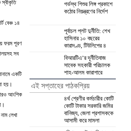
 স্বীকৃতি
গর্ভস্থ শিশুর লিঙ্গ প্রকাশে
কঠোর নিয়ন্ত্রণের নির্দেশ
ট বেঞ্চ ১৪
পূর্বাচল প্লট দুর্নীতি: শেখ
হাসিনার ১০ বছরের
ে ফরম পূরণ
কারাদণ্ড, টিউলিপের ৪
রণালয়সহ সব
বিআরটিএ’র দূর্নীতিবাজ
সাবেক সহকারী পরিচালক
শাহ-আলম কারাগারে
রোনামে একটি
রা হয়।
এই সপ্তাহের পাঠকপ্রিয়
কারও আংশিক
৪র্থ শ্রেণীর কর্মচারীর কোটি
ো।
কোটি টাকার সরকারি জমির
বানিজ্য, জেলা প্রশাসককে
 নাম লেখা
আসামী করে মামলা