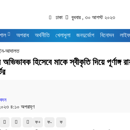
ঢাকা
বুধবার , ৩০ আগস্ট ২০২৩
শাল
অপরাধ
অর্থনীতি
খেলাধুলা
জনদুর্ভোগ
বিনোদন
লাইফ
ন-আদালত
 অভিভাবক হিসেবে মাকে স্বীকৃতি দিয়ে পূর্ণাঙ্গ রা
টের
বেদন
২০২৩ ৪:১০ অপরাহ্ণ
ফ+
ফ-
ফ