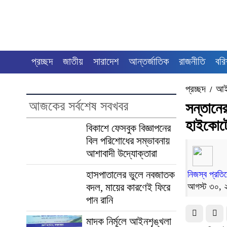
প্রচ্ছদ
জাতীয়
সারাদেশ
আন্তর্জাতিক
রাজনীতি
বরি
প্রচ্ছদ
আই
/
আজকের সর্বশেষ সবখবর
সন্তানের
হাইকোর্
বিকাশে ফেসবুক বিজ্ঞাপনের
বিল পরিশোধের সম্ভাবনায়
আশাবাদী উদ্যোক্তারা
হাসপাতালের ভুলে নবজাতক
নিজস্ব প্রতি
বদল, মায়ের কারণেই ফিরে
আগস্ট ৩০, 
পান রানি
মাদক নির্মূলে আইনশৃঙ্খলা