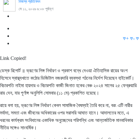
নিজস্ব প্রতিবেদন
মে ১১, ২০২৬ ৬:০৮ পূর্বাহ্ণ
ফ+
ফ-
ফ
Link Copied!
ডেস্ক রিপোর্ট ॥ ভ্রূণের লিঙ্গ নির্ধারণ ও প্রকাশ বন্ধে দেওয়া ঐতিহাসিক রায়ের অংশ
হিসেবে স্বাস্থ্যখাতে কঠোর ডিজিটাল নজরদারি ব্যবস্থা গঠনের নির্দেশ দিয়েছেন হাইকোর্ট।
বিচারপতি নাইমা হায়দার ও বিচারপতি কাজী জিনাত হকের বেঞ্চ ২০২৪ সালের ২৫ ফেব্রুয়ারি
রায় দেন, যার পূর্ণাঙ্গ অনুলিপি সোমবার (১১ মে) প্রকাশিত হয়েছে।
রায়ে বলা হয়, ভ্রূণের লিঙ্গ নির্ধারণ কেবল সামাজিক বৈষম্যই তৈরি করে না, বরং এটি নারীর
মর্যাদা, সমতা এবং জীবনের অধিকারের ওপর সরাসরি আঘাত হানে। আদালতের মতে, এ
ধরনের কার্যক্রম সংবিধানের একাধিক অনুচ্ছেদের পরিপন্থি এবং আন্তর্জাতিক মানবাধিকার
নীতির সঙ্গেও সাংঘর্ষিক।