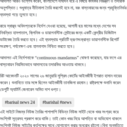
আদালত আরও উল্লেখ করেন, বাংলাদেশে দীর্ঘদিন ধরে এ বিষয়ে কার্যকর নিয়ন্ত্রণ ও তদারকি
অনুপস্থিত। শুধুমাত্র নীতিমালা তৈরি করলেই হবে না, বরং বাস্তবায়নের জন্য প্রযুক্তিনির্ভর
ব্যবস্থা গড়ে তুলতে হবে।
রায়ে স্বাস্থ্য অধিদপ্তরকে নির্দেশ দেওয়া হয়েছে, আগামী ছয় মাসের মধ্যে দেশের সব
নিবন্ধিত হাসপাতাল, ক্লিনিক ও ডায়াগনস্টিক সেন্টারের জন্য একটি কেন্দ্রীয় ডিজিটাল
ডাটাবেজ তৈরি করতে হবে। এই ব্যবস্থায় প্রতিটি ভ্রূণসংক্রান্ত ডায়াগনস্টিক রিপোর্ট
সংরক্ষণ, পর্যবেক্ষণ এবং হালনাগাদ নিশ্চিত করতে হবে।
আদালত এই নির্দেশনাকে “continuous mandamus” ঘোষণা করেছেন, যার ফলে এর
বাস্তবায়ন নিয়মিতভাবে আদালতের তদারকির আওতায় থাকবে।
রিট আবেদনটি ২০২০ সালের ২৬ জানুয়ারি সুপ্রিম কোর্টের আইনজীবী ইশরাত হাসান দায়ের
করেন। শুনানিতে তার সঙ্গে ছিলেন আইনজীবী তানজিলা রহমান। রাষ্ট্রপক্ষে শুনানি করেন
ডেপুটি অ্যাটর্নি জেনারেল অমিত দাশ গুপ্ত।
#barisal news 24
#barishal #news
এই সাইটে নিজম্ব নিউজ তৈরির পাশাপাশি বিভিন্ন নিউজ সাইট থেকে খবর সংগ্রহ করে
সংশ্লিষ্ট সূত্রসহ প্রকাশ করে থাকি। তাই কোন খবর নিয়ে আপত্তি বা অভিযোগ থাকলে
সংশ্লিষ্ট নিউজ সাইটের কর্তৃপক্ষের সাথে যোগাযোগ করার অনুরোধ রইলো।বিনা অনুমতিতে