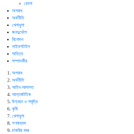
ভোলা
অপরাধ
অর্থনীতি
খেলাধুলা
জনদুর্ভোগ
বিনোদন
লাইফস্টাইল
সাহিত্য
সম্পাদকীয়
অপরাধ
অর্থনীতি
আইন-আদালত
আন্তর্জাতিক
উন্নয়ন ও সমৃদ্ধি
কৃষি
খেলাধুলা
গণমাধ্যম
চাকরির খবর