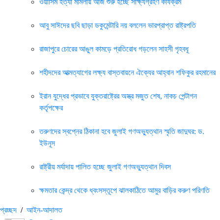
ওয়াসিম হত্যা মামলায় আজ শুরু হচ্ছে সাক্ষ্যগ্রহণ কার্যক্রম
আবু সাঈদের ছবি ছাড়া ডকুমেন্টারি নয় বললেন ভারপ্রাপ্ত রাষ্ট্রপতি
রাজাপুরে চোরের আঙুল কামড়ে প্রতিরোধ গড়লেন সাহসী গৃহবধূ
শহীদদের আত্মত্যাগের লক্ষ্য বাস্তবায়নে ঐক্যের আহ্বান শফিকুর রহমানের
ইরান যুদ্ধের প্রভাবে যুক্তরাষ্ট্রের অস্ত্র মজুত শেষ, নাকচ পেন্টাগন
কর্তৃপক্ষের
তরুণদের স্বপ্নের ঠিকানা হবে জুলাই গণঅভ্যুত্থান স্মৃতি জাদুঘর: ড.
ইউনূস
রাষ্ট্রীয় মর্যাদায় পালিত হচ্ছে জুলাই গণঅভ্যুত্থান দিবস
ক্ষমতার কেন্দ্র থেকে ধ্বংসস্তূপে ঝালকাঠিতে আমুর বাড়ির করুণ পরিণতি
প্রচ্ছদ
/
আইন-আদালত