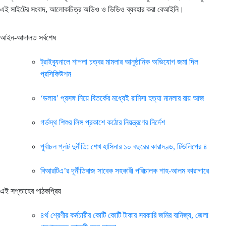
এই সাইটের সংবাদ, আলোকচিত্র অডিও ও ভিডিও ব্যবহার করা বেআইনি।
আইন-আদালত সর্বশেষ
ট্রাইব্যুনালে শাপলা চত্বর মামলার আনুষ্ঠানিক অভিযোগ জমা দিল
প্রসিকিউশন
‘ডলার’ প্রসঙ্গ নিয়ে বিতর্কের মধ্যেই রামিসা হত্যা মামলার রায় আজ
গর্ভস্থ শিশুর লিঙ্গ প্রকাশে কঠোর নিয়ন্ত্রণের নির্দেশ
পূর্বাচল প্লট দুর্নীতি: শেখ হাসিনার ১০ বছরের কারাদণ্ড, টিউলিপের ৪
বিআরটিএ’র দূর্নীতিবাজ সাবেক সহকারী পরিচালক শাহ-আলম কারাগারে
এই সপ্তাহের পাঠকপ্রিয়
৪র্থ শ্রেণীর কর্মচারীর কোটি কোটি টাকার সরকারি জমির বানিজ্য, জেলা