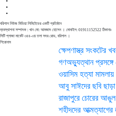
বরিশাল নিউজ মিডিয়া লিমিটেডের একটি প্রতিষ্ঠান
ব্যবস্থাপনা সম্পাদক : খান মো: আমজাদ হোসেন
। মোবাইল: 01911152522 ঠিকানাঃ
সিটি প্লাজা মার্কেট ৩৪৪-৩য় তলা সদর রোড, বরিশাল ।
শিরোনাম
ক্ষেপণাস্ত্র সংকটের খবর 
গণঅভ্যুত্থান প্রসঙ্গে 
ওয়াসিম হত্যা মামলায় আজ 
আবু সাঈদের ছবি ছাড়া ডকুম
রাজাপুরে চোরের আঙুল ক
শহীদদের আত্মত্যাগের লক