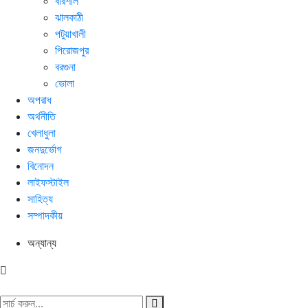
বরিশাল
ঝালকাঠী
পটুয়াখালী
পিরোজপুর
বরগুনা
ভোলা
অপরাধ
অর্থনীতি
খেলাধুলা
জনদুর্ভোগ
বিনোদন
লাইফস্টাইল
সাহিত্য
সম্পাদকীয়
অন্যান্য