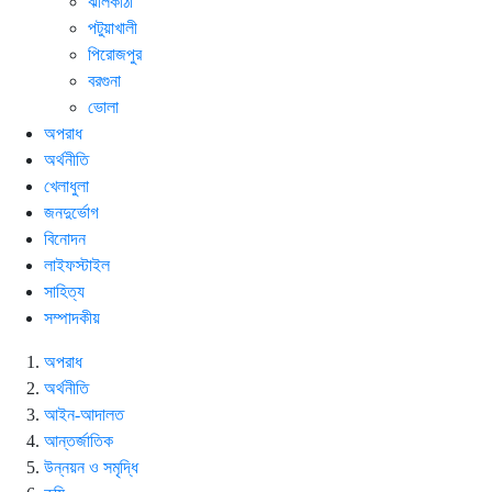
ঝালকাঠী
পটুয়াখালী
পিরোজপুর
বরগুনা
ভোলা
অপরাধ
অর্থনীতি
খেলাধুলা
জনদুর্ভোগ
বিনোদন
লাইফস্টাইল
সাহিত্য
সম্পাদকীয়
অপরাধ
অর্থনীতি
আইন-আদালত
আন্তর্জাতিক
উন্নয়ন ও সমৃদ্ধি