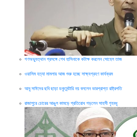
গণঅভ্যুত্থান প্রসঙ্গে শেখ হাসিনাকে কটাক্ষ করলেন সোহেল তাজ
ওয়াসিম হত্যা মামলায় আজ শুরু হচ্ছে সাক্ষ্যগ্রহণ কার্যক্রম
আবু সাঈদের ছবি ছাড়া ডকুমেন্টারি নয় বললেন ভারপ্রাপ্ত রাষ্ট্রপতি
রাজাপুরে চোরের আঙুল কামড়ে প্রতিরোধ গড়লেন সাহসী গৃহবধূ