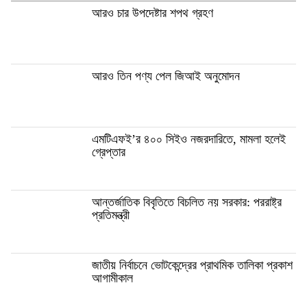
আরও চার উপদেষ্টার শপথ গ্রহণ
আরও তিন পণ্য পেল জিআই অনুমোদন
এমটিএফই’র ৪০০ সিইও নজরদারিতে, মামলা হলেই
গ্রেপ্তার
আন্তর্জাতিক বিবৃতিতে বিচলিত নয় সরকার: পররাষ্ট্র
প্রতিমন্ত্রী
জাতীয় নির্বাচনে ভোটকেন্দ্রের প্রাথমিক তালিকা প্রকাশ
আগামীকাল