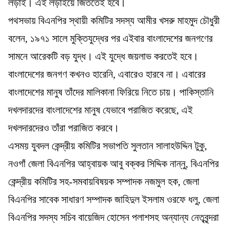
লড়াই। এই লড়াইয়ে জিততেই হবে।
পথসভায় বিএনপির স্থায়ী কমিটির সদস্য আমীর খসরু মাহমুদ চৌধুরী
বলেন, ১৯৭১ সালে মুক্তিযুদ্ধের পর এইবার বাংলাদেশের জনগণের
সামনে আরেকটি বড় যুদ্ধ। এই যুদ্ধে জয়লাভ করতেই হবে।
বাংলাদেশের জনগণ কখনও হারেনি, এবারেও হারবে না। এবারের
বাংলাদেশের মানুষ তাঁদের মালিকানা ফিরিয়ে নিতে চায়। পাকিস্তানি
দখলদারদের বাংলাদেশের মানুষ যেভাবে পরাজিত করেছে, এই
দখলদারদেরও তাঁরা পরাজিত করবে।
এসময় যুবদল কেন্দ্রীয় কমিটির সভাপতি সুলতান সালাহউদ্দিন টুকু,
নওগাঁ জেলা বিএনপির আহ্বায়ক আবু বক্কর সিদ্দিক নান্নু, বিএনপির
কেন্দ্রীয় কমিটির সহ-সমবায়বিষয়ক সম্পাদক নজমুল হক, জেলা
বিএনপির সাবেক সাধারণ সম্পাদক জাহিদুল ইসলাম ওরফে ধলু, জেলা
বিএনপির সদস্য সচিব বায়েজিদ হোসেন পলাশসহ অন্যান্য নেতৃবৃন্দরা