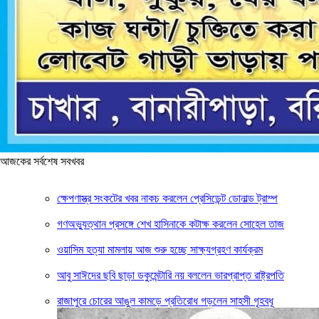
আজকের সর্বশেষ সবখবর
ক্ষেপণাস্ত্র সংকটের খবর নাকচ করলেন প্রেসিডেন্ট ডোনাল্ড ট্রাম্প
গণঅভ্যুত্থান প্রসঙ্গে শেখ হাসিনাকে কটাক্ষ করলেন সোহেল তাজ
ওয়াসিম হত্যা মামলায় আজ শুরু হচ্ছে সাক্ষ্যগ্রহণ কার্যক্রম
আবু সাঈদের ছবি ছাড়া ডকুমেন্টারি নয় বললেন ভারপ্রাপ্ত রাষ্ট্রপতি
রাজাপুরে চোরের আঙুল কামড়ে প্রতিরোধ গড়লেন সাহসী গৃহবধূ