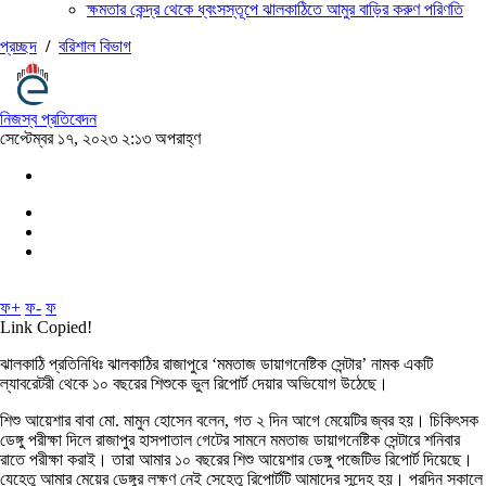
ক্ষমতার কেন্দ্র থেকে ধ্বংসস্তূপে ঝালকাঠিতে আমুর বাড়ির করুণ পরিণতি
প্রচ্ছদ
/
বরিশাল বিভাগ
নিজস্ব প্রতিবেদন
সেপ্টেম্বর ১৭, ২০২৩ ২:১৩ অপরাহ্ণ
ফ+
ফ-
ফ
Link Copied!
ঝালকাঠি প্রতিনিধিঃ ঝালকাঠির রাজাপুরে ‘মমতাজ ডায়াগনেষ্টিক সেন্টার’ নামক একটি
ল্যাবরেটরী থেকে ১০ বছরের শিশুকে ভুল রিপোর্ট দেয়ার অভিযোগ উঠেছে।
শিশু আয়েশার বাবা মো. মামুন হোসেন বলেন, গত ২ দিন আগে মেয়েটির জ্বর হয়। চিকিৎসক
ডেঙ্গু পরীক্ষা দিলে রাজাপুর হাসপাতাল গেটের সামনে মমতাজ ডায়াগনেষ্টিক সেন্টারে শনিবার
রাতে পরীক্ষা করাই। তারা আমার ১০ বছরের শিশু আয়েশার ডেঙ্গু পজেটিভ রিপোর্ট দিয়েছে।
যেহেতু আমার মেয়ের ডেঙ্গুর লক্ষণ নেই সেহেতু রিপোর্টটি আমাদের সন্দেহ হয়। পরদিন সকালে