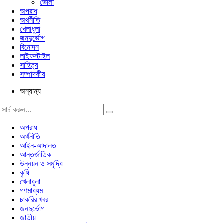
ভোলা
অপরাধ
অর্থনীতি
খেলাধুলা
জনদুর্ভোগ
বিনোদন
লাইফস্টাইল
সাহিত্য
সম্পাদকীয়
অন্যান্য
অপরাধ
অর্থনীতি
আইন-আদালত
আন্তর্জাতিক
উন্নয়ন ও সমৃদ্ধি
কৃষি
খেলাধুলা
গণমাধ্যম
চাকরির খবর
জনদুর্ভোগ
জাতীয়