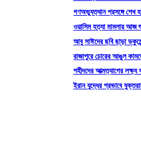
গণঅভ্যুত্থান প্রসঙ্গে শেখ হা
ওয়াসিম হত্যা মামলায় আজ শুরু হচ
আবু সাঈদের ছবি ছাড়া ডকুমেন্টার
রাজাপুরে চোরের আঙুল কামড়ে প
শহীদদের আত্মত্যাগের লক্ষ্য বা
ইরান যুদ্ধের প্রভাবে যুক্তরাষ্ট্র