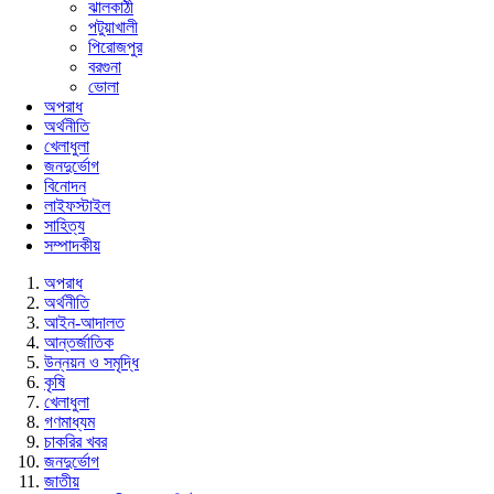
ঝালকাঠী
পটুয়াখালী
পিরোজপুর
বরগুনা
ভোলা
অপরাধ
অর্থনীতি
খেলাধুলা
জনদুর্ভোগ
বিনোদন
লাইফস্টাইল
সাহিত্য
সম্পাদকীয়
অপরাধ
অর্থনীতি
আইন-আদালত
আন্তর্জাতিক
উন্নয়ন ও সমৃদ্ধি
কৃষি
খেলাধুলা
গণমাধ্যম
চাকরির খবর
জনদুর্ভোগ
জাতীয়