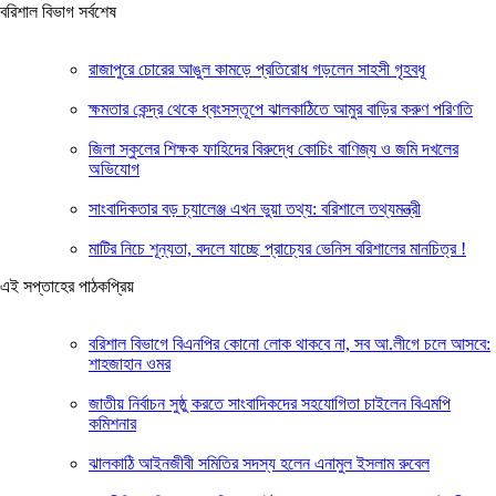
বরিশাল বিভাগ সর্বশেষ
রাজাপুরে চোরের আঙুল কামড়ে প্রতিরোধ গড়লেন সাহসী গৃহবধূ
ক্ষমতার কেন্দ্র থেকে ধ্বংসস্তূপে ঝালকাঠিতে আমুর বাড়ির করুণ পরিণতি
জিলা স্কুলের শিক্ষক ফাহিদের বিরুদ্ধে কোচিং বাণিজ্য ও জমি দখলের
অভিযোগ
সাংবাদিকতার বড় চ্যালেঞ্জ এখন ভুয়া তথ্য: বরিশালে তথ্যমন্ত্রী
মাটির নিচে শূন্যতা, বদলে যাচ্ছে প্রাচ্যের ভেনিস বরিশালের মানচিত্র !
এই সপ্তাহের পাঠকপ্রিয়
বরিশাল বিভাগে বিএনপির কোনো লোক থাকবে না, সব আ.লীগে চলে আসবে:
শাহজাহান ওমর
জাতীয় নির্বাচন সুষ্ঠু করতে সাংবাদিকদের সহযোগিতা চাইলেন বিএমপি
কমিশনার
ঝালকাঠি আইনজীবী সমিতির সদস্য হলেন এনামুল ইসলাম রুবেল