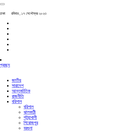
ঢাকা
রবিবার , ১৭ সেপ্টেম্বর ২০২৩
প্রচ্ছদ
জাতীয়
সারাদেশ
আন্তর্জাতিক
রাজনীতি
বরিশাল
বরিশাল
ঝালকাঠী
পটুয়াখালী
পিরোজপুর
বরগুনা