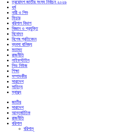
ত্রয়োদশ জাতীয় সংসদ নির্বাচন ২০২৬
ধর্ম
নারী ও শিশু
ফিচার
বরিশাল বিভাগ
বিজ্ঞান ও প্রযুক্তি
বিনোদন
বিশেষ প্রতিবেদন
ব্যবসা বানিজ্য
মতামত
রাজনীতি
লাইফস্টাইল
লিড নিউজ
শিক্ষা
সম্পাদকীয়
সারাদেশ
সাহিত্য
স্বাস্থ্য
জাতীয়
সারাদেশ
আন্তর্জাতিক
রাজনীতি
বরিশাল
বরিশাল