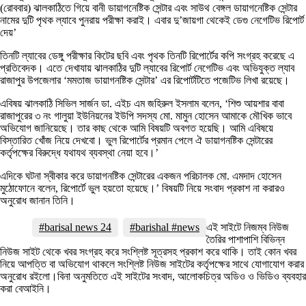
(রোববার) ঝালকাঠিতে গিয়ে বানী ডায়াগনেষ্টিক সেন্টার এবং সাউথ বেঙ্গল ডায়াগনেষ্টিক সেন্টার
নামের দুটি পৃথক ল্যাবে পুনরায় পরীক্ষা করাই। এবার দু’জায়গা থেকেই ডেগু নেগেটিভ রিপোর্ট
দেয়’
তিনটি ল্যাবের ডেঙ্গু পরীক্ষার কিটের ছবি এবং পৃথক তিনটি রিপোর্টের কপি সংগ্রহ করেছে এ
প্রতিবেদক। এতে দেখাযায় ঝালকাঠির দুটি ল্যাবের রিপোর্ট নেগেটিভ এবং অভিযুক্ত ল্যাব
রাজাপুর উপজেলার ‘মমতাজ ডায়াগনষ্টিক সেন্টার’ এর রিপোর্টটিতে পজেটিভ লিখা রয়েছে।
এবিষয় ঝালকাঠি সিভিল সার্জন ডা. এইচ এম জহিরুল ইসলাম বলেন, ‘শিশু আয়শার বাবা
রাজাপুরের ৩ নং গালুয়া ইউনিয়নের ইউপি সদস্য মো. মামুন হোসেন আমাকে মৌখিক ভাবে
অভিযোগ জানিয়েছে। তার কাছ থেকে আমি বিষয়টি অবগত হয়েছি। আমি এবিষয়ে
বিস্তারিত খোঁজ নিয়ে দেখবো। ভুল রিপোর্টের প্রমান পেলে ঐ ডায়াগনষ্টিক সেন্টারের
কর্তৃপক্ষের বিরুদ্ধে যথাযথ ব্যবস্থা নেয়া হবে।’
এদিকে ঘটনা স্বীকার করে ডায়াগনষ্টিক সেন্টারের একজন পরিচালক মো. এমদাদ হোসেন
মুঠোফোনে বলেন, রিপোর্টে ভুল হয়তো হয়েছে।’ বিষয়টি নিয়ে সংবাদ প্রকাশ না করারও
অনুরোধ জানান তিনি।
#barisal news 24
#barishal #news
এই সাইটে নিজম্ব নিউজ
তৈরির পাশাপাশি বিভিন্ন
নিউজ সাইট থেকে খবর সংগ্রহ করে সংশ্লিষ্ট সূত্রসহ প্রকাশ করে থাকি। তাই কোন খবর
নিয়ে আপত্তি বা অভিযোগ থাকলে সংশ্লিষ্ট নিউজ সাইটের কর্তৃপক্ষের সাথে যোগাযোগ করার
অনুরোধ রইলো।বিনা অনুমতিতে এই সাইটের সংবাদ, আলোকচিত্র অডিও ও ভিডিও ব্যবহার
করা বেআইনি।