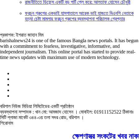
রাজনীতিতে ডিফেন্স একটি বড় পার্ট প্লে করে: আলতাফ হোসেন চৌধুরী
ফরচুন গ্রুপের একভাই হাসপাতালে আরেক ভাই হাজতে বিএনপি নেতাকে
হত্যা চেষ্টা মামলায় ফরচুন গ্রুপের ব্যবস্থাপনা পরিচালক গ্রেপ্তার
প্রকাশক: ইশরাত জাহান মিম
barishalnews24 is one of the famous Bangla news portals. It has begun
with a commitment to fearless, investigative, informative, and
independent journalism. This online portal has started to provide real-
time news updates with maximum use of modern technology.
বরিশাল নিউজ মিডিয়া লিমিটেডের একটি প্রতিষ্ঠান
ব্যবস্থাপনা সম্পাদক : খান মো: আমজাদ হোসেন
। মোবাইল: 01911152522 ঠিকানাঃ
সিটি প্লাজা মার্কেট ৩৪৪-৩য় তলা সদর রোড, বরিশাল ।
শিরোনাম
ক্ষেপণাস্ত্র সংকটের খবর নাকচ কর