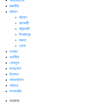
আন্তর্জাতিক
রাজনীতি
বরিশাল
বরিশাল
ঝালকাঠী
পটুয়াখালী
পিরোজপুর
বরগুনা
ভোলা
অপরাধ
অর্থনীতি
খেলাধুলা
জনদুর্ভোগ
বিনোদন
লাইফস্টাইল
সাহিত্য
সম্পাদকীয়
অন্যান্য