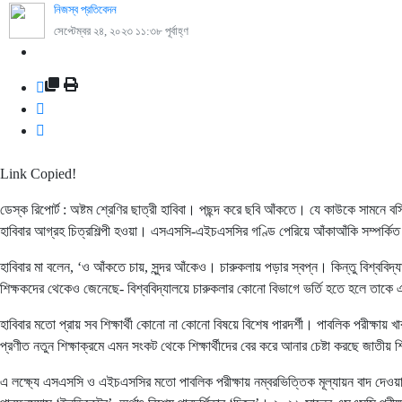
নিজস্ব প্রতিবেদন
সেপ্টেম্বর ২৪, ২০২৩ ১১:৩৮ পূর্বাহ্ণ
Link Copied!
ডেস্ক রিপোর্ট : অষ্টম শ্রেণির ছাত্রী হাবিবা। পছন্দ করে ছবি আঁকতে। যে কাউকে সামনে ব
হাবিবার আগ্রহ চিত্রশিল্পী হওয়া। এসএসসি-এইচএসসির গণ্ডি পেরিয়ে আঁকাআঁকি সম্পর্কিত বি
হাবিবার মা বলেন, ‘ও আঁকতে চায়, সুন্দর আঁকেও। চারুকলায় পড়ার স্বপ্ন। কিন্তু বিশ্ববি
শিক্ষকদের থেকেও জেনেছে- বিশ্ববিদ্যালয়ে চারুকলার কোনো বিভাগে ভর্তি হতে হলে তাক
হাবিবার মতো প্রায় সব শিক্ষার্থী কোনো না কোনো বিষয়ে বিশেষ পারদর্শী। পাবলিক পরীক্ষা
প্রণীত নতুন শিক্ষাক্রমে এমন সংকট থেকে শিক্ষার্থীদের বের করে আনার চেষ্টা করছে জাতীয় শ
এ লক্ষ্যে এসএসসি ও এইচএসসির মতো পাবলিক পরীক্ষায় নম্বরভিত্তিক মূল্যায়ন বাদ দেওয়া 