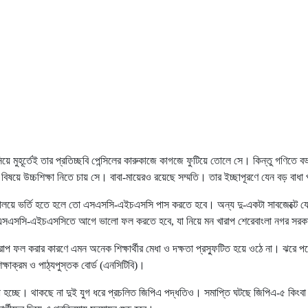
সিয়ে মুহূর্তেই তার প্রতিচ্ছবি পেন্সিলের কারুকাজে কাগজে ফুটিয়ে তোলে সে। কিন্তু গণিতে 
ষয়ে উচ্চশিক্ষা নিতে চায় সে। বাবা-মায়েরও রয়েছে সম্মতি। তার ইচ্ছাপূরণে যেন বড় বাধা প
দ্যালয়ে ভর্তি হতে হলে তো এসএসসি-এইচএসসি পাস করতে হবে। অন্য দু-একটা সাবজেক্টে যে ক
ে এসএসসি-এইচএসসিতে আগে ভালো ফল করতে হবে, যা নিয়ে মন খারাপ শেরেবাংলা নগর সরকারি
য় খারাপ ফল করার কারণে এমন অনেক শিক্ষার্থীর মেধা ও দক্ষতা প্রস্ফুটিত হয়ে ওঠে না। ঝ
িক্ষাক্রম ও পাঠ্যপুস্তক বোর্ড (এনসিটিবি)।
হচ্ছে। থাকছে না দুই যুগ ধরে প্রচলিত জিপিএ পদ্ধতিও। সমাপ্তি ঘটছে জিপিএ-৫ কিংবা গোল