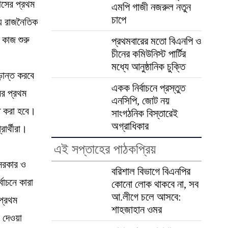
াসের প্রথম
এমপি গাজী নজরুল নতুন
চাপে
ন্য রাজনৈতিক
কাজ শুরু
প্রথমবারের মতো বিএনপি ও
চীনের কমিউনিস্ট পার্টির
মধ্যে আনুষ্ঠানিক চুক্তি
ড়ান্ত করবে
একক নির্বাচনে প্রস্তুত
ের প্রথম
এনসিপি, জোট নয়
ত করা হবে।
সাংগঠনিক বিস্তারেই
অগ্রাধিকার
ার্থীরা।
এই সপ্তাহের পাঠকপ্রিয়
 সরকার ও
বরিশাল বিভাগে বিএনপির
বাচনে কারা
কোনো লোক থাকবে না, সব
আ.লীগে চলে আসবে:
প্রথম
শাহজাহান ওমর
ল দেওয়া