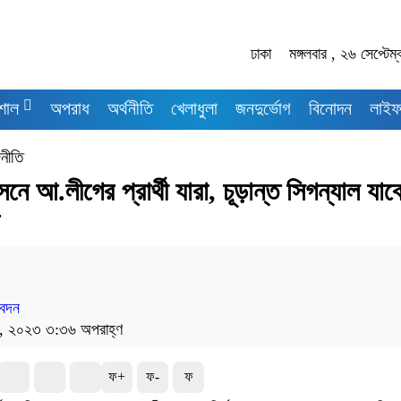
ঢাকা
মঙ্গলবার , ২৬ সেপ্টে
শাল
অপরাধ
অর্থনীতি
খেলাধুলা
জনদুর্ভোগ
বিনোদন
লাইফ
নীতি
 আ.লীগের প্রার্থী যারা, চূড়ান্ত সিগন্যাল যাব
ে
বেদন
২৬, ২০২৩ ৩:৩৬ অপরাহ্ণ
ফ+
ফ-
ফ