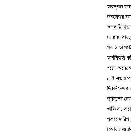
অবস্থান করছ
জনসেবায় ব্যত
কলকাঠি নাড়
মনোনয়নপ্রত
গত ৬ আগস্ট 
কার্যনির্বাহ
ধরেন অনেকে।
সেই সভায় প্র
দিকনির্দেশনা
তৃণমূলের নে
থাকি না, সা
পরপর জরিপ 
হিসাব নেওয়ার