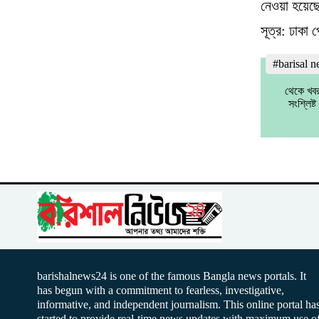
নেওয়া হয়েছ
সূত্র: ঢাকা প
#barisal 
থেকে খবর
সংশ্লিষ
barishalnews24 is one of the famous Bangla news portals. It
has begun with a commitment to fearless, investigative,
informative, and independent journalism. This online portal ha
started to provide real-time news updates with maximum use o