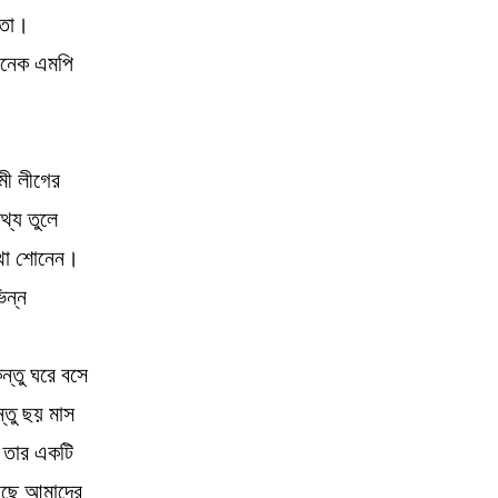
রতা।
 অনেক এমপি
মী লীগের
তথ্য তুলে
কথা শোনেন।
িন্ন
ন্তু ঘরে বসে
্তু ছয় মাস
 তার একটি
 করছে আমাদের