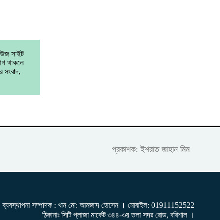
নিউজ সাইট
যোগ থাকলে
র সংবাদ,
প্রকাশক: ইশরাত জাহান মিম
ব্যবস্থাপনা সম্পাদক : খান মো: আমজাদ হোসেন
। মোবাইল: 01911152522
ঠিকানাঃ সিটি প্লাজা মার্কেট ৩৪৪-৩য় তলা সদর রোড, বরিশাল ।