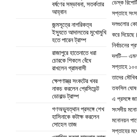
ডেস্ক রিপো
বর্ষণের সম্ভাবনা, সতর্কতার
আহ্বান
সপ্তাহে সংসদ
দলগুলোর কো
জন্মসূত্রে নাগরিকত্ব
ইস্যুতে আদালতের মুখোমুখি
করে দিয়েছে
হতে পারেন ট্রাম্প
নির্বাচনের প
রাজাপুরে হাতেনাতে ধরা
দলটি— এমন ই
চোরকে শিকলে বেঁধে
সপ্তাহে ১০০
রাখলেন গ্রামবাসী
তাদের মৌখিক
ক্ষেপণাস্ত্র সংকটের খবর
তফসিল ঘোষণা
নাকচ করলেন প্রেসিডেন্ট
ডোনাল্ড ট্রাম্প
এ প্রসঙ্গে 
গণঅভ্যুত্থান প্রসঙ্গে শেখ
সংসদীয় মনো
হাসিনাকে কটাক্ষ করলেন
মনোনয়ন পাব
সোহেল তাজ
সপ্তাহের মধ