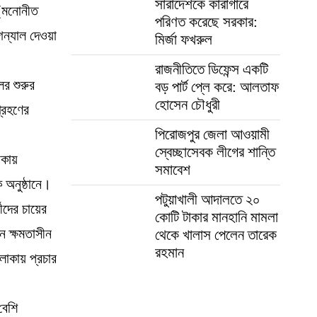
সারাদেশকে কারাগারে
 (মনোনীত
পরিণত করেছে সরকার:
িগন্যাল দেওয়া
মির্জা ফখরুল
রাজনীতিতে ডিফেন্স একটি
ের শুরুর
বড় পার্ট প্লে করে: আলতাফ
হোসেন চৌধুরী
গ্রহণের
পিরোজপুর জেলা আওয়ামী
স্বেচ্ছাসেবক লীগের শান্তি
াকায়
সমাবেশ
 অনুষ্ঠানে।
পটুয়াখালী আদালতে ২০
ীদের চায়ের
কোটি টাকার মানহানি মামলা
ন ক্ষমতাসীন
থেকে খালাস পেলেন তারেক
রহমান
লাকায় প্রচার
বেশি