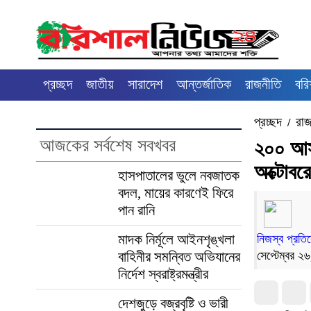
প্রচ্ছদ
জাতীয়
সারাদেশ
আন্তর্জাতিক
রাজনীতি
বরি
প্রচ্ছদ
রাজ
/
আজকের সর্বশেষ সবখবর
২০০ আসনে
অক্টোবর
হাসপাতালের ভুলে নবজাতক
বদল, মায়ের কারণেই ফিরে
পান রানি
মাদক নির্মূলে আইনশৃঙ্খলা
নিজস্ব প্রতি
বাহিনীর সমন্বিত অভিযানের
সেপ্টেম্বর 
নির্দেশ স্বরাষ্ট্রমন্ত্রীর
দেশজুড়ে বজ্রবৃষ্টি ও ভারী