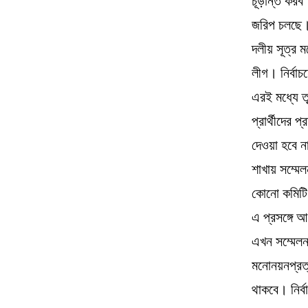
চূড়ান্ত কর
জরিপ চলছে। 
দলীয় সূত্র 
লীগ। নির্বা
এরই মধ্যে ত
প্রার্থীদের
দেওয়া হবে ন
শাখায় সম্মে
কোনো কমিটি 
এ প্রসঙ্গে 
এখন সম্মেলন
মনোনয়নপ্রত্
থাকবে। নির্