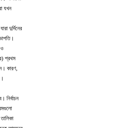
রা যখন
রা দুর্দিনের
 সভাপতি।
 ও
র) প্রথম
েন। কারণ,
ে।
। নির্বাচন
রমগুলো
 তালিকা