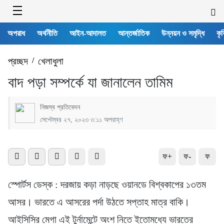
অপরাধ
অর্থনীতি
আইন-আদালত
আন্তর্জাতিক
উন্নয়ন ও সমৃদ্ধি
কৃষ
প্রচ্ছদ
/
খেলাধুলা
বাদ পড়া সম্পর্কে যা জানালেন তামিম
নিজস্ব প্রতিবেদন
সেপ্টেম্বর ২৭, ২০২৩ ৩:১১ অপরাহ্ণ
ফ+
ফ-
ফ
স্পোর্টস ডেস্ক : দরজায় কড়া নাড়ছে ওয়ানডে বিশ্বকাপের ১৩তম
আসর। ভারতে এ আসরের পর্দা উঠতে সপ্তাহ মাত্র বাকি।
আইসিসির মেগা এই টুর্নামেন্টে অংশ নিতে ইতোমধ্যে ভারতের