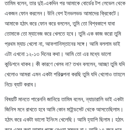
তামিম বলেন, তার দুই-একদিন পর আমাকে বোর্ডের টপ লেভেল থেকে
একজন ফোন করলেন। উনি বেশ ইনভলভড আমাদের ক্রিকেটে।
আমাকে হঠাৎ করে ফোন করে বললেন, তুমি তো বিশ্বকাপে যাবা
তোমাকে তো ম্যানেজ করে খেলতে হবে। তুমি এক কাজ করো তুমি
প্রথম ম্যাচ খেলো না, আফগানিস্তানের সঙ্গে। আমি বললাম ভাই
এটা এখনো ১২-১৩ দিনের কথা। আমি তো এর মধ্যে ভালো
কন্ডিশনে থাকব। কী কারণে খেলব না? তখন বললেন, আচ্ছা তুমি যদি
খেলোও আমরা এমন একটা পরিকল্পনা করছি তুমি যদি খেলোও তাহলে
নিচে ব্যাট করাব।
বিষয়টি মানতে পারেননি জানিয়ে তামিম বলেন, ন্যাচারালি ভাই একটা
জিনিস মনে রাখতে হবে আমি কোন মাইন্ডসেট থেকে আসতেছিলাম।
হঠাৎ করে একটা ভালো ইনিংস খেলেছি। আমি হ্যাপি ছিলাম। হঠাৎ
করে এসব কথা আমার পক্ষে নেওয়া সম্ভব না। আমি ১৭ বছর ধরে