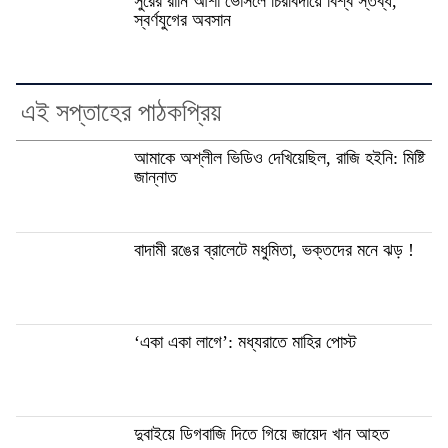
সুরের রানি আশা ভোঁসলে চিরবিদায়ে বিশ্ব স্তব্ধ,
স্বর্ণযুগের অবসান
এই সপ্তাহের পাঠকপ্রিয়
আমাকে অশ্লীল ভিডিও দেখিয়েছিল, রাজি হইনি: মিষ্টি
জান্নাত
বাদামী রঙের ব্রালেটে মধুমিতা, ভক্তদের মনে ঝড় !
‘একা একা লাগে’: মধ্যরাতে মাহির পোস্ট
দুবাইয়ে ডিগবাজি দিতে গিয়ে জায়েদ খান আহত