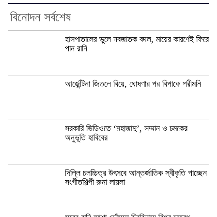
বিনোদন সর্বশেষ
হাসপাতালের ভুলে নবজাতক বদল, মায়ের কারণেই ফিরে
পান রানি
আর্জেন্টিনা জিতলে বিয়ে, ঘোষণার পর বিপাকে পরীমনি
সরকারি ভিডিওতে ‘মহাজাদু’, সম্মান ও চমকের
অনুভূতি হাবিবের
দিল্লি চলচ্চিত্র উৎসবে আন্তর্জাতিক স্বীকৃতি পাচ্ছেন
সংগীতশিল্পী রুনা লায়লা