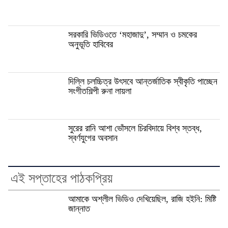
সরকারি ভিডিওতে ‘মহাজাদু’, সম্মান ও চমকের
অনুভূতি হাবিবের
দিল্লি চলচ্চিত্র উৎসবে আন্তর্জাতিক স্বীকৃতি পাচ্ছেন
সংগীতশিল্পী রুনা লায়লা
সুরের রানি আশা ভোঁসলে চিরবিদায়ে বিশ্ব স্তব্ধ,
স্বর্ণযুগের অবসান
এই সপ্তাহের পাঠকপ্রিয়
আমাকে অশ্লীল ভিডিও দেখিয়েছিল, রাজি হইনি: মিষ্টি
জান্নাত