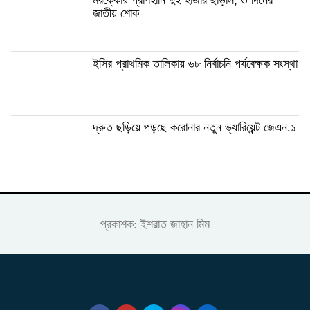
জাতীয় শোক
ইসির প্রাথমিক তালিকায় ৬৮ নির্বাচনি পর্যবেক্ষক সংস্থা
দ্রুত ছড়িয়ে পড়ছে করোনার নতুন ভ্যারিয়েন্ট জেএন.১
প্রকাশক: ইশরাত জাহান মিম