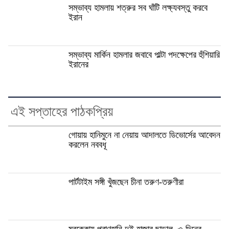
সম্ভাব্য হামলায় শত্রুর সব ঘাঁটি লক্ষ্যবস্তু করবে
ইরান
সম্ভাব্য মার্কিন হামলার জবাবে পাল্টা পদক্ষেপের হুঁশিয়ারি
ইরানের
এই সপ্তাহের পাঠকপ্রিয়
গোয়ায় হানিমুনে না নেয়ায় আদালতে ডিভোর্সের আবেদন
করলেন নববধূ
পার্টটাইম সঙ্গী খুঁজছেন চীনা তরুণ-তরুণীরা
মরক্কোয় প্রাণহানি দুই হাজার ছাড়াল, ৩ দিনের