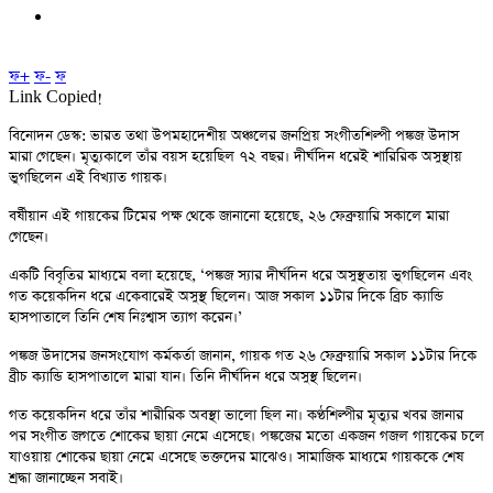
ফ+
ফ-
ফ
Link Copied!
বিনোদন ডেস্ক: ভারত তথা উপমহাদেশীয় অঞ্চলের জনপ্রিয় সংগীতশিল্পী পঙ্কজ উদাস
মারা গেছেন। মৃত্যুকালে তাঁর বয়স হয়েছিল ৭২ বছর। দীর্ঘদিন ধরেই শারিরিক অসুস্থায়
ভুগছিলেন এই বিখ্যাত গায়ক।
বর্ষীয়ান এই গায়কের টিমের পক্ষ থেকে জানানো হয়েছে, ২৬ ফেব্রুয়ারি সকালে মারা
গেছেন।
একটি বিবৃতির মাধ্যমে বলা হয়েছে, ‘পঙ্কজ স্যার দীর্ঘদিন ধরে অসুস্থতায় ভুগছিলেন এবং
গত কয়েকদিন ধরে একেবারেই অসুস্থ ছিলেন। আজ সকাল ১১টার দিকে ব্রিচ ক্যান্ডি
হাসপাতালে তিনি শেষ নিঃশ্বাস ত্যাগ করেন।’
পঙ্কজ উদাসের জনসংযোগ কর্মকর্তা জানান, গায়ক গত ২৬ ফেব্রুয়ারি সকাল ১১টার দিকে
ব্রীচ ক্যান্ডি হাসপাতালে মারা যান। তিনি দীর্ঘদিন ধরে অসুস্থ ছিলেন।
গত কয়েকদিন ধরে তাঁর শারীরিক অবস্থা ভালো ছিল না। কণ্ঠশিল্পীর মৃত্যুর খবর জানার
পর সংগীত জগতে শোকের ছায়া নেমে এসেছে। পঙ্কজের মতো একজন গজল গায়কের চলে
যাওয়ায় শোকের ছায়া নেমে এসেছে ভক্তদের মাঝেও। সামাজিক মাধ্যমে গায়ককে শেষ
শ্রদ্ধা জানাচ্ছেন সবাই।