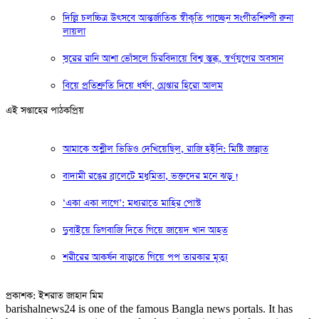
দিল্লি চলচ্চিত্র উৎসবে আন্তর্জাতিক স্বীকৃতি পাচ্ছেন সংগীতশিল্পী রুনা
লায়লা
সুরের রানি আশা ভোঁসলে চিরবিদায়ে বিশ্ব স্তব্ধ, স্বর্ণযুগের অবসান
বিয়ে প্রতিশ্রুতি দিয়ে ধর্ষণ, গ্রেপ্তার হিরো আলম
এই সপ্তাহের পাঠকপ্রিয়
আমাকে অশ্লীল ভিডিও দেখিয়েছিল, রাজি হইনি: মিষ্টি জান্নাত
বাদামী রঙের ব্রালেটে মধুমিতা, ভক্তদের মনে ঝড় !
‘একা একা লাগে’: মধ্যরাতে মাহির পোস্ট
দুবাইয়ে ডিগবাজি দিতে গিয়ে জায়েদ খান আহত
শরীরের আকর্ষন বাড়াতে গিয়ে পপ তারকার মৃত্যু
প্রকাশক: ইশরাত জাহান মিম
barishalnews24 is one of the famous Bangla news portals. It has