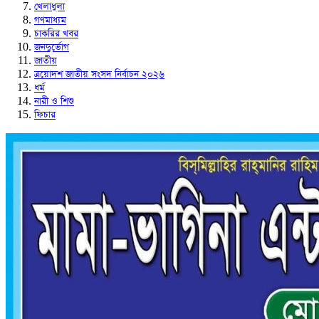
খেলাধুলা
গণমাধ্যম
চাকরির খবর
জনদুর্ভোগ
জাতীয়
ত্রয়োদশ জাতীয় সংসদ নির্বাচন ২০২৬
ধর্ম
নারী ও শিশু
ফিচার