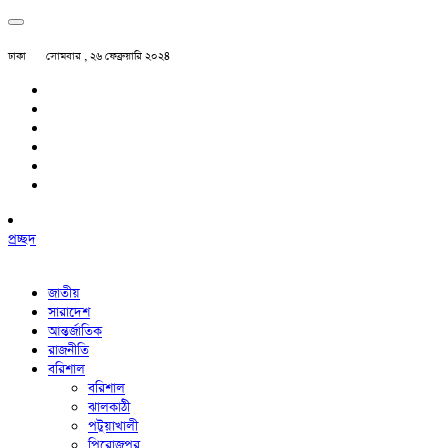
ঢাকা
সোমবার , ২৬ ফেব্রুয়ারি ২০২৪
প্রচ্ছদ
জাতীয়
সারাদেশ
আন্তর্জাতিক
রাজনীতি
বরিশাল
বরিশাল
ঝালকাঠী
পটুয়াখালী
পিরোজপুর