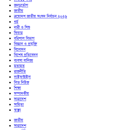
জনদুর্ভোগ
জাতীয়
ত্রয়োদশ জাতীয় সংসদ নির্বাচন ২০২৬
ধর্ম
নারী ও শিশু
ফিচার
বরিশাল বিভাগ
বিজ্ঞান ও প্রযুক্তি
বিনোদন
বিশেষ প্রতিবেদন
ব্যবসা বানিজ্য
মতামত
রাজনীতি
লাইফস্টাইল
লিড নিউজ
শিক্ষা
সম্পাদকীয়
সারাদেশ
সাহিত্য
স্বাস্থ্য
জাতীয়
সারাদেশ