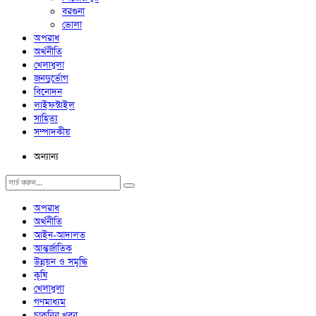
বরগুনা
ভোলা
অপরাধ
অর্থনীতি
খেলাধুলা
জনদুর্ভোগ
বিনোদন
লাইফস্টাইল
সাহিত্য
সম্পাদকীয়
অন্যান্য
অপরাধ
অর্থনীতি
আইন-আদালত
আন্তর্জাতিক
উন্নয়ন ও সমৃদ্ধি
কৃষি
খেলাধুলা
গণমাধ্যম
চাকরির খবর