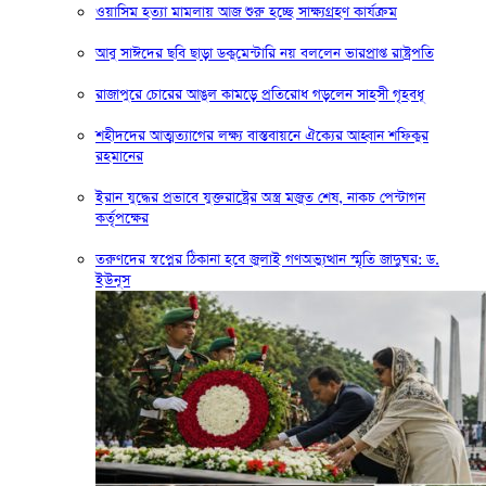
ওয়াসিম হত্যা মামলায় আজ শুরু হচ্ছে সাক্ষ্যগ্রহণ কার্যক্রম
আবু সাঈদের ছবি ছাড়া ডকুমেন্টারি নয় বললেন ভারপ্রাপ্ত রাষ্ট্রপতি
রাজাপুরে চোরের আঙুল কামড়ে প্রতিরোধ গড়লেন সাহসী গৃহবধূ
শহীদদের আত্মত্যাগের লক্ষ্য বাস্তবায়নে ঐক্যের আহ্বান শফিকুর
রহমানের
ইরান যুদ্ধের প্রভাবে যুক্তরাষ্ট্রের অস্ত্র মজুত শেষ, নাকচ পেন্টাগন
কর্তৃপক্ষের
তরুণদের স্বপ্নের ঠিকানা হবে জুলাই গণঅভ্যুত্থান স্মৃতি জাদুঘর: ড.
ইউনূস