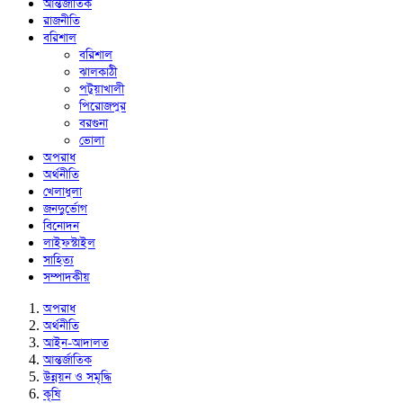
আন্তর্জাতিক
রাজনীতি
বরিশাল
বরিশাল
ঝালকাঠী
পটুয়াখালী
পিরোজপুর
বরগুনা
ভোলা
অপরাধ
অর্থনীতি
খেলাধুলা
জনদুর্ভোগ
বিনোদন
লাইফস্টাইল
সাহিত্য
সম্পাদকীয়
অপরাধ
অর্থনীতি
আইন-আদালত
আন্তর্জাতিক
উন্নয়ন ও সমৃদ্ধি
কৃষি