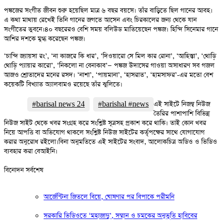
পঙ্কজের সংগীত জীবন শুরু হয়েছিল মাত্র ৬ বছর বয়সে। তাঁর বাড়িতে ছিল গানের আবহ।
এ কথা মাথায় রেখেই তিনি গানের জগতে আসেন এবং চিরকালের জন্য থেকে যান
সংগীতের ভুবনে।৪০ বছরেরও বেশি সময় বলিউড মাতিয়েছেন পঙ্কজ। হিন্দি সিনেমার গানে
আশির দশকে মুগ্ধ করেছেন পঙ্কজ।
‘চান্দি জ্যায়সা রং’, ‘না কাজরে কি ধার’, ‘দিওয়ারো সে মিল কার রোনা’, ‘আহিস্তা’, ‘থোড়ি
থোড়ি প্যায়ার কারো’, ‘নিকলো না বেনাকাব’— পঙ্কজ উদাসের গাওয়া অসাধারণ সব গজল
আজও শ্রোতাদের মনের রসদ। ‘নাশা’, ‘পায়মানা’, ‘হাসরাত’, ‘হামসাফর’-এর মতো বেশ
কয়েকটি বিখ্যাত অ্যালবামও রয়েছে তাঁর ঝুলিতে।
#barisal news 24
#barishal #news
এই সাইটে নিজম্ব নিউজ
তৈরির পাশাপাশি বিভিন্ন
নিউজ সাইট থেকে খবর সংগ্রহ করে সংশ্লিষ্ট সূত্রসহ প্রকাশ করে থাকি। তাই কোন খবর
নিয়ে আপত্তি বা অভিযোগ থাকলে সংশ্লিষ্ট নিউজ সাইটের কর্তৃপক্ষের সাথে যোগাযোগ
করার অনুরোধ রইলো।বিনা অনুমতিতে এই সাইটের সংবাদ, আলোকচিত্র অডিও ও ভিডিও
ব্যবহার করা বেআইনি।
বিনোদন সর্বশেষ
আর্জেন্টিনা জিতলে বিয়ে, ঘোষণার পর বিপাকে পরীমনি
সরকারি ভিডিওতে ‘মহাজাদু’, সম্মান ও চমকের অনুভূতি হাবিবের