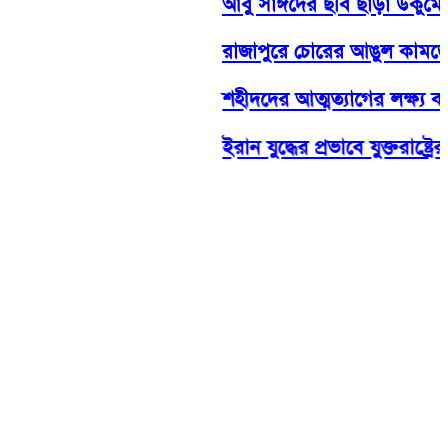
আবু সাঈদের ছবি ছাড়া ডকুমেন্টারি 
রাজাপুরে চোরের আঙুল কামড়ে প্
শহীদদের আত্মত্যাগের লক্ষ্য বাস
ইরান যুদ্ধের প্রভাবে যুক্তরাষ্ট্রের 