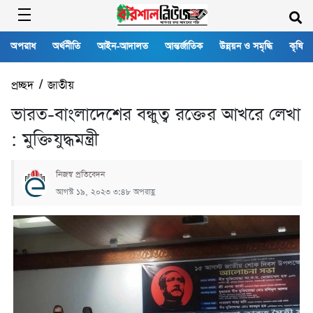
অপরাধ
অর্থনীতি
আইন-আদালত
আন্তর্জাতিক
উন্নয়ন ও সমৃদ্ধি
কৃষি
প্রচ্ছদ
/
জাতীয়
ভারত-বাংলাদেশের বন্ধুত্ব রক্তের আখরে লেখা
: মুক্তিযুদ্ধমন্ত্রী
নিজস্ব প্রতিবেদন
আগস্ট ১৯, ২০২৩ ৩:৪৮ অপরাহ্ণ