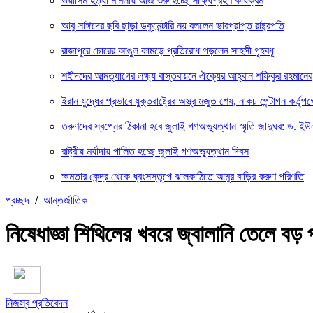
ওয়াসিম হত্যা মামলায় আজ শুরু হচ্ছে সাক্ষ্যগ্রহণ কার্যক্রম
আবু সাঈদের ছবি ছাড়া ডকুমেন্টারি নয় বললেন ভারপ্রাপ্ত রাষ্ট্রপতি
রাজাপুরে চোরের আঙুল কামড়ে প্রতিরোধ গড়লেন সাহসী গৃহবধূ
শহীদদের আত্মত্যাগের লক্ষ্য বাস্তবায়নে ঐক্যের আহ্বান শফিকুর রহমানের
ইরান যুদ্ধের প্রভাবে যুক্তরাষ্ট্রের অস্ত্র মজুত শেষ, নাকচ পেন্টাগন কর্তৃপক্
তরুণদের স্বপ্নের ঠিকানা হবে জুলাই গণঅভ্যুত্থান স্মৃতি জাদুঘর: ড. ইউ
রাষ্ট্রীয় মর্যাদায় পালিত হচ্ছে জুলাই গণঅভ্যুত্থান দিবস
ক্ষমতার কেন্দ্র থেকে ধ্বংসস্তূপে ঝালকাঠিতে আমুর বাড়ির করুণ পরিণতি
প্রচ্ছদ
/
আন্তর্জাতিক
নিষেধাজ্ঞা শিথিলের খবরে জ্বালানি তেলে বড়
নিজস্ব প্রতিবেদন