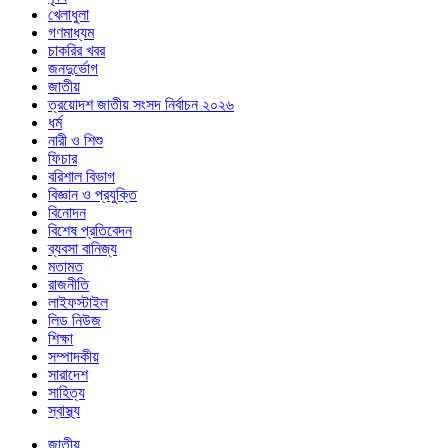
খেলাধুলা
গণমাধ্যম
চাকরির খবর
জনদুর্ভোগ
জাতীয়
ত্রয়োদশ জাতীয় সংসদ নির্বাচন ২০২৬
ধর্ম
নারী ও শিশু
ফিচার
বরিশাল বিভাগ
বিজ্ঞান ও প্রযুক্তি
বিনোদন
বিশেষ প্রতিবেদন
ব্যবসা বানিজ্য
মতামত
রাজনীতি
লাইফস্টাইল
লিড নিউজ
শিক্ষা
সম্পাদকীয়
সারাদেশ
সাহিত্য
স্বাস্থ্য
জাতীয়