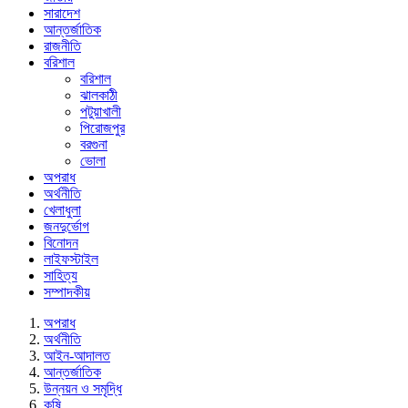
সারাদেশ
আন্তর্জাতিক
রাজনীতি
বরিশাল
বরিশাল
ঝালকাঠী
পটুয়াখালী
পিরোজপুর
বরগুনা
ভোলা
অপরাধ
অর্থনীতি
খেলাধুলা
জনদুর্ভোগ
বিনোদন
লাইফস্টাইল
সাহিত্য
সম্পাদকীয়
অপরাধ
অর্থনীতি
আইন-আদালত
আন্তর্জাতিক
উন্নয়ন ও সমৃদ্ধি
কৃষি