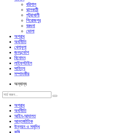
বরিশাল
ঝালকাঠী
পটুয়াখালী
পিরোজপুর
বরগুনা
ভোলা
অপরাধ
অর্থনীতি
খেলাধুলা
জনদুর্ভোগ
বিনোদন
লাইফস্টাইল
সাহিত্য
সম্পাদকীয়
অন্যান্য
অপরাধ
অর্থনীতি
আইন-আদালত
আন্তর্জাতিক
উন্নয়ন ও সমৃদ্ধি
কৃষি