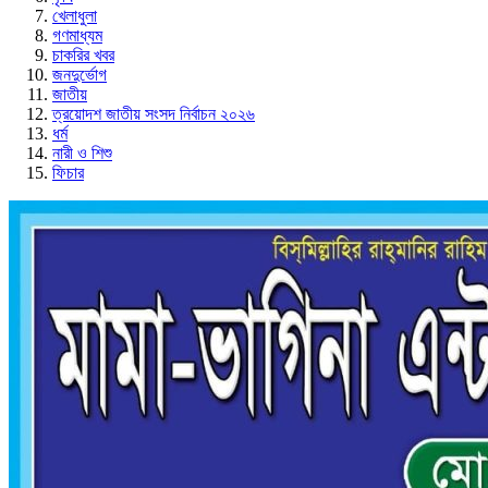
খেলাধুলা
গণমাধ্যম
চাকরির খবর
জনদুর্ভোগ
জাতীয়
ত্রয়োদশ জাতীয় সংসদ নির্বাচন ২০২৬
ধর্ম
নারী ও শিশু
ফিচার