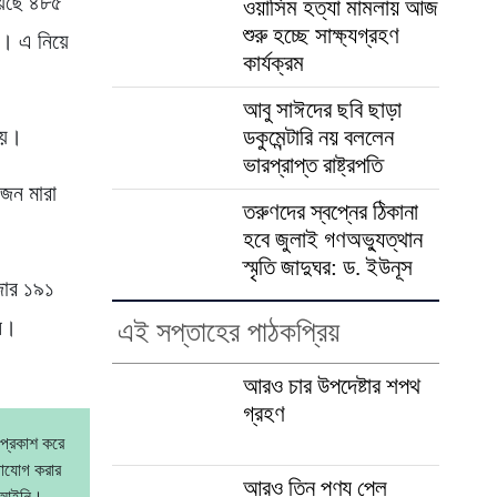
িয়েছে ৪৮৫
ওয়াসিম হত্যা মামলায় আজ
শুরু হচ্ছে সাক্ষ্যগ্রহণ
ন। এ নিয়ে
কার্যক্রম
আবু সাঈদের ছবি ছাড়া
হয়।
ডকুমেন্টারি নয় বললেন
ভারপ্রাপ্ত রাষ্ট্রপতি
 জন মারা
তরুণদের স্বপ্নের ঠিকানা
হবে জুলাই গণঅভ্যুত্থান
স্মৃতি জাদুঘর: ড. ইউনূস
াজার ১৯১
জন।
এই সপ্তাহের পাঠকপ্রিয়
আরও চার উপদেষ্টার শপথ
গ্রহণ
 প্রকাশ করে
গাযোগ করার
আরও তিন পণ্য পেল
বেআইনি।