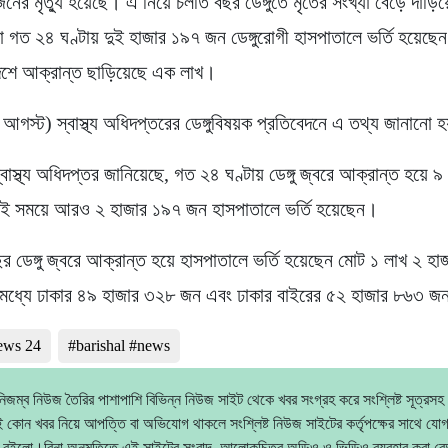
জনের মৃত্যু হয়েছে। এ নিয়ে চলতি বছর ডেঙ্গুতে মৃতের সংখ্যা বেড়ে দাঁড়
গত ২৪ ঘণ্টায় দুই হাজার ১৯৭ জন ডেঙ্গুরোগী হাসপাতালে ভর্তি হয়েছে
েশে আক্রান্ত ছাড়িয়েছে এক লাখ।
আগস্ট) স্বাস্থ্য অধিদপ্তরের ডেঙ্গুবিষয়ক প্রতিবেদনে এ তথ্য জানানো 
স্বাস্থ্য অধিদপ্তর জানিয়েছে, গত ২৪ ঘণ্টায় ডেঙ্গু জ্বরে আক্রান্ত হয়ে ৯
 সময়ে আরও ২ হাজার ১৯৭ জন হাসপাতালে ভর্তি হয়েছেন।
র ডেঙ্গু জ্বরে আক্রান্ত হয়ে হাসপাতালে ভর্তি হয়েছেন মোট ১ লাখ ২ হ
মধ্যে ঢাকার ৪৯ হাজার ৩২৮ জন এবং ঢাকার বাইরের ৫২ হাজার ৮৬৩ 
news 24
#barishal #news
িজম্ব নিউজ তৈরির পাশাপাশি বিভিন্ন নিউজ সাইট থেকে খবর সংগ্রহ করে সংশ্লিষ্ট সূত্রসহ
 কোন খবর নিয়ে আপত্তি বা অভিযোগ থাকলে সংশ্লিষ্ট নিউজ সাইটের কর্তৃপক্ষের সাথে যো
 রইলো।বিনা অনুমতিতে এই সাইটের সংবাদ, আলোকচিত্র অডিও ও ভিডিও ব্যবহার করা 