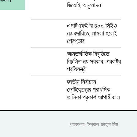
জিআই অনুমোদন
এমটিএফই’র ৪০০ সিইও
নজরদারিতে, মামলা হলেই
গ্রেপ্তার
আন্তর্জাতিক বিবৃতিতে
বিচলিত নয় সরকার: পররাষ্ট্র
প্রতিমন্ত্রী
জাতীয় নির্বাচনে
ভোটকেন্দ্রের প্রাথমিক
তালিকা প্রকাশ আগামীকাল
প্রকাশক: ইশরাত জাহান মিম