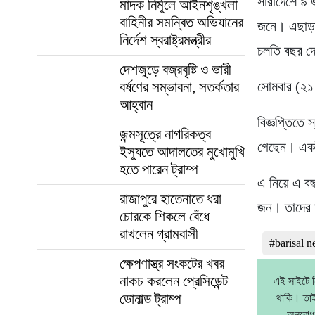
সারাদেশে ৯ 
মাদক নির্মূলে আইনশৃঙ্খলা
বাহিনীর সমন্বিত অভিযানের
জনে। এছাড়া 
নির্দেশ স্বরাষ্ট্রমন্ত্রীর
চলতি বছর দ
দেশজুড়ে বজ্রবৃষ্টি ও ভারী
বর্ষণের সম্ভাবনা, সতর্কতার
সোমবার (২১ 
আহ্বান
বিজ্ঞপ্তিতে 
জন্মসূত্রে নাগরিকত্ব
গেছেন। একই
ইস্যুতে আদালতের মুখোমুখি
হতে পারেন ট্রাম্প
এ নিয়ে এ বছ
রাজাপুরে হাতেনাতে ধরা
জন। তাদের 
চোরকে শিকলে বেঁধে
রাখলেন গ্রামবাসী
#barisal 
ক্ষেপণাস্ত্র সংকটের খবর
নাকচ করলেন প্রেসিডেন্ট
এই সাইটে ন
ডোনাল্ড ট্রাম্প
থাকি। তাই
অনুরোধ