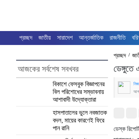
প্রচ্ছদ
জাতীয়
সারাদেশ
আন্তর্জাতিক
রাজনীতি
বরি
প্রচ্ছদ
/
জা
ডেঙ্গুতে
আজকের সর্বশেষ সবখবর
বিকাশে ফেসবুক বিজ্ঞাপনের
নিজ
বিল পরিশোধের সম্ভাবনায়
আগস
আশাবাদী উদ্যোক্তারা
হাসপাতালের ভুলে নবজাতক
বদল, মায়ের কারণেই ফিরে
পান রানি
ডেস্ক রিপোর