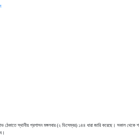
স
েকাতে স্থানীয় প্রশাসন মঙ্গলবার (২ ডিসেম্বর) ১৪৪ ধারা জারি করেছে। সকাল থেকে শহরে ক
বে।