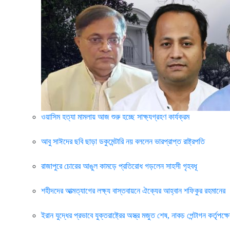
ওয়াসিম হত্যা মামলায় আজ শুরু হচ্ছে সাক্ষ্যগ্রহণ কার্যক্রম
আবু সাঈদের ছবি ছাড়া ডকুমেন্টারি নয় বললেন ভারপ্রাপ্ত রাষ্ট্রপতি
রাজাপুরে চোরের আঙুল কামড়ে প্রতিরোধ গড়লেন সাহসী গৃহবধূ
শহীদদের আত্মত্যাগের লক্ষ্য বাস্তবায়নে ঐক্যের আহ্বান শফিকুর রহমানের
ইরান যুদ্ধের প্রভাবে যুক্তরাষ্ট্রের অস্ত্র মজুত শেষ, নাকচ পেন্টাগন কর্তৃপক্ষ