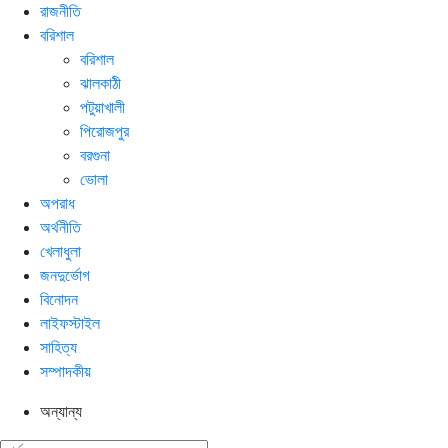
রাজনীতি
বরিশাল
বরিশাল
ঝালকাঠী
পটুয়াখালী
পিরোজপুর
বরগুনা
ভোলা
অপরাধ
অর্থনীতি
খেলাধুলা
জনদুর্ভোগ
বিনোদন
লাইফস্টাইল
সাহিত্য
সম্পাদকীয়
অন্যান্য