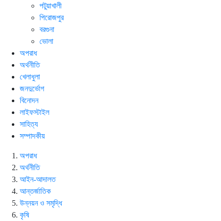
পটুয়াখালী
পিরোজপুর
বরগুনা
ভোলা
অপরাধ
অর্থনীতি
খেলাধুলা
জনদুর্ভোগ
বিনোদন
লাইফস্টাইল
সাহিত্য
সম্পাদকীয়
অপরাধ
অর্থনীতি
আইন-আদালত
আন্তর্জাতিক
উন্নয়ন ও সমৃদ্ধি
কৃষি