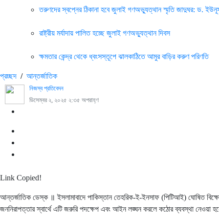
তরুণদের স্বপ্নের ঠিকানা হবে জুলাই গণঅভ্যুত্থান স্মৃতি জাদুঘর: ড. ইউনূ
রাষ্ট্রীয় মর্যাদায় পালিত হচ্ছে জুলাই গণঅভ্যুত্থান দিবস
ক্ষমতার কেন্দ্র থেকে ধ্বংসস্তূপে ঝালকাঠিতে আমুর বাড়ির করুণ পরিণতি
প্রচ্ছদ
/
আন্তর্জাতিক
নিজস্ব প্রতিবেদন
ডিসেম্বর ২, ২০২৫ ২:৩৫ অপরাহ্ণ
Link Copied!
আন্তর্জাতিক ডেস্ক ॥ ইসলামাবাদে পাকিস্তান তেহরিক-ই-ইনসাফ (পিটিআই) ঘোষিত বিক্ষোভ ঠ
জননিরাপত্তার স্বার্থে এটি জরুরি পদক্ষেপ এবং আইন লঙ্ঘন করলে কঠোর ব্যবস্থা নেওয়া হ