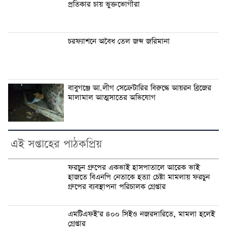
প্রতিকার চায় ভুক্তভোগীরা
চরফ্যাশনে অবৈধ তেল জব্দ জরিমানা
বাবুগঞ্জে আ.লীগ সেক্রেটারির বিরুদ্ধে আয়রন ব্রিজের
মালামাল আত্মসাতের অভিযোগ
এই সপ্তাহের পাঠকপ্রিয়
ফরচুন গ্রুপের একভাই হাসপাতালে আরেক ভাই
হাজতে বিএনপি নেতাকে হত্যা চেষ্টা মামলায় ফরচুন
গ্রুপের ব্যবস্থাপনা পরিচালক গ্রেপ্তার
এমটিএফই’র ৪০০ সিইও নজরদারিতে, মামলা হলেই
গ্রেপ্তার