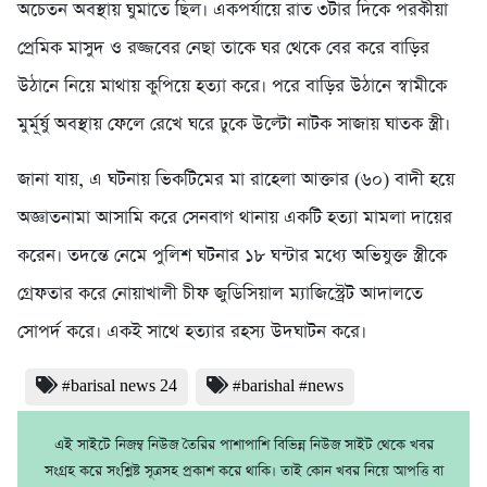
অচেতন অবস্থায় ঘুমাতে ছিল। একপর্যায়ে রাত ৩টার দিকে পরকীয়া
প্রেমিক মাসুদ ও রজ্জবের নেছা তাকে ঘর থেকে বের করে বাড়ির
উঠানে নিয়ে মাথায় কুপিয়ে হত্যা করে। পরে বাড়ির উঠানে স্বামীকে
মুর্মূর্ষু অবস্থায় ফেলে রেখে ঘরে ঢুকে উল্টো নাটক সাজায় ঘাতক স্ত্রী।
জানা যায়, এ ঘটনায় ভিকটিমের মা রাহেলা আক্তার (৬০) বাদী হয়ে
অজ্ঞাতনামা আসামি করে সেনবাগ থানায় একটি হত্যা মামলা দায়ের
করেন। তদন্তে নেমে পুলিশ ঘটনার ১৮ ঘন্টার মধ্যে অভিযুক্ত স্ত্রীকে
গ্রেফতার করে নোয়াখালী চীফ জুডিসিয়াল ম্যাজিস্ট্রেট আদালতে
সোপর্দ করে। একই সাথে হত্যার রহস্য উদঘাটন করে।
#barisal news 24
#barishal #news
এই সাইটে নিজম্ব নিউজ তৈরির পাশাপাশি বিভিন্ন নিউজ সাইট থেকে খবর
সংগ্রহ করে সংশ্লিষ্ট সূত্রসহ প্রকাশ করে থাকি। তাই কোন খবর নিয়ে আপত্তি বা