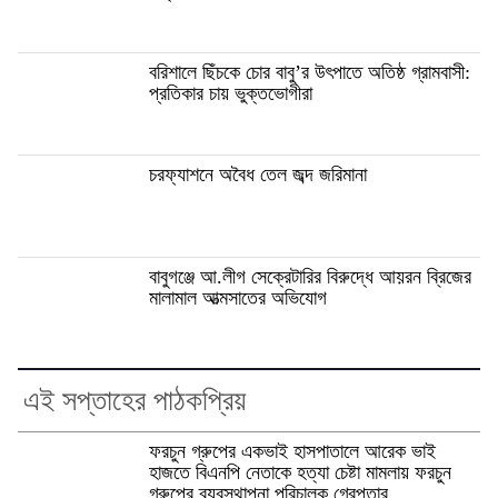
বরিশালে ছিঁচকে চোর বাবু’র উৎপাতে অতিষ্ঠ গ্রামবাসী:
প্রতিকার চায় ভুক্তভোগীরা
চরফ্যাশনে অবৈধ তেল জব্দ জরিমানা
বাবুগঞ্জে আ.লীগ সেক্রেটারির বিরুদ্ধে আয়রন ব্রিজের
মালামাল আত্মসাতের অভিযোগ
এই সপ্তাহের পাঠকপ্রিয়
ফরচুন গ্রুপের একভাই হাসপাতালে আরেক ভাই
হাজতে বিএনপি নেতাকে হত্যা চেষ্টা মামলায় ফরচুন
গ্রুপের ব্যবস্থাপনা পরিচালক গ্রেপ্তার