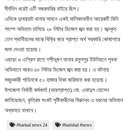
দীর্ঘদিন ধরেই এটি নজরদারির বাইরে ছিল।
এদিকে দুলারহাট থানার সামনে একই মালিকানাধীন আরেকটি মিনি
পাম্পে অভিযান চালিয়ে ২৮ লিটার ডিজেল জব্দ করা হয়। জব্দকৃত
তেল স্থানীয়দের মাঝে বিক্রি করে প্রাপ্ত অর্থ সরকারি কোষাগারে
জমা দেওয়া হয়েছে।
এছাড়া ৬ এপ্রিল রাতে শশীভূষণ থানার রসুলপুর ইউনিয়নে পৃথক
অভিযানে আরও ৫৮ লিটার ডিজেল জব্দ করা হয়। এ ঘটনায়
মজুদকারী শাহিনকে ৫০ হাজার টাকা জরিমানা করা হয়েছে।
উপজেলা নির্বাহী কর্মকর্তা (ভারপ্রাপ্ত) মো. এমাদুল হোসেন
জানিয়েছেন, কৃত্রিম সংকট সৃষ্টিকারীদের বিরুদ্ধে এ ধরনের অভিযান
অব্যাহত থাকবে।
#barisal news 24
#barishal #news