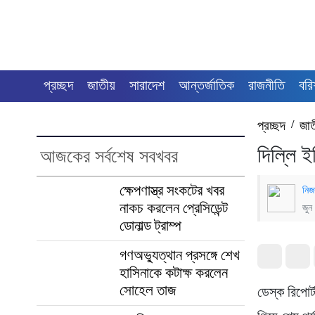
প্রচ্ছদ
জাতীয়
সারাদেশ
আন্তর্জাতিক
রাজনীতি
বরি
প্রচ্ছদ
/
জা
দিল্লি 
আজকের সর্বশেষ সবখবর
ক্ষেপণাস্ত্র সংকটের খবর
নিজ
নাকচ করলেন প্রেসিডেন্ট
জুন
ডোনাল্ড ট্রাম্প
গণঅভ্যুত্থান প্রসঙ্গে শেখ
হাসিনাকে কটাক্ষ করলেন
সোহেল তাজ
ডেস্ক রিপো