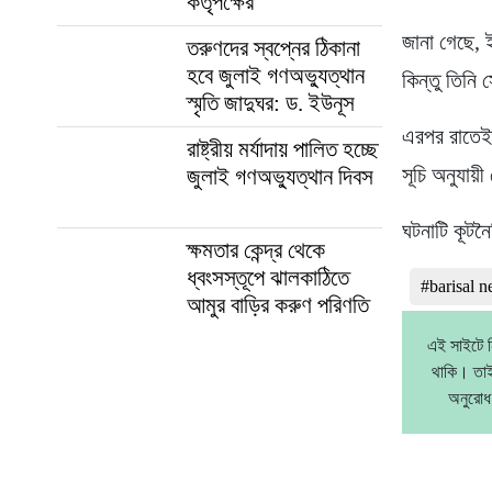
কর্তৃপক্ষের
জানা গেছে, 
তরুণদের স্বপ্নের ঠিকানা
হবে জুলাই গণঅভ্যুত্থান
কিন্তু তিনি 
স্মৃতি জাদুঘর: ড. ইউনূস
এরপর রাতেই 
রাষ্ট্রীয় মর্যাদায় পালিত হচ্ছে
সূচি অনুযায়
জুলাই গণঅভ্যুত্থান দিবস
ঘটনাটি কূটন
ক্ষমতার কেন্দ্র থেকে
ধ্বংসস্তূপে ঝালকাঠিতে
#barisal 
আমুর বাড়ির করুণ পরিণতি
এই সাইটে ন
থাকি। তাই
অনুরোধ