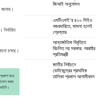
জিআই অনুমোদন
োধ জানায়।
এমটিএফই’র ৪০০ সিইও
নজরদারিতে, মামলা হলেই
 নির্ধারিত
গ্রেপ্তার
আন্তর্জাতিক বিবৃতিতে
বিচলিত নয় সরকার: পররাষ্ট্র
লোচনা চলছে।
প্রতিমন্ত্রী
জাতীয় নির্বাচনে
ভোটকেন্দ্রের প্রাথমিক
 প্রকাশ করে
তালিকা প্রকাশ আগামীকাল
গাযোগ করার
বেআইনি।