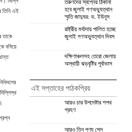
ান। দিল্লি
তরুণদের স্বপ্নের ঠিকানা
হবে জুলাই গণঅভ্যুত্থান
রে তিনি এই
স্মৃতি জাদুঘর: ড. ইউনূস
রাষ্ট্রীয় মর্যাদায় পালিত হচ্ছে
পর তাকে
জুলাই গণঅভ্যুত্থান দিবস
াকে বসিয়ে
দক্ষিণাঞ্চলসহ তেরো জেলায়
ধান্ত
অস্থায়ী ঝড়বৃষ্টির পূর্বাভাস
নিধিদলের
এই সপ্তাহের পাঠকপ্রিয়
িল্লিস্থ
আরও চার উপদেষ্টার শপথ
ল।
গ্রহণ
প্রশ্ন
আরও তিন পণ্য পেল