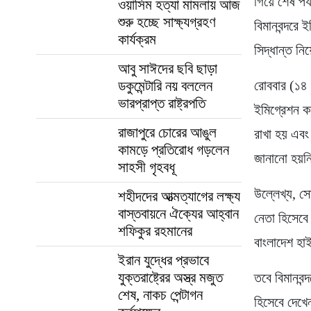
গিয়ে শেষ পর্
ওয়াসিম হত্যা মামলায় আজ
শুরু হচ্ছে সাক্ষ্যগ্রহণ
বিমানবন্দরে 
কার্যক্রম
সিদ্ধান্ত ন
আবু সাঈদের ছবি ছাড়া
ডকুমেন্টারি নয় বললেন
রোববার (১৪ জ
ভারপ্রাপ্ত রাষ্ট্রপতি
ইমিগ্রেশন কর
রাজাপুরে চোরের আঙুল
রাখা হয় এবং 
কামড়ে প্রতিরোধ গড়লেন
জানানো হয়ন
সাহসী গৃহবধূ
উল্লেখ্য, স
শহীদদের আত্মত্যাগের লক্ষ্য
বাস্তবায়নে ঐক্যের আহ্বান
নেতা হিসেবে
শফিকুর রহমানের
বাংলাদেশ হা
ইরান যুদ্ধের প্রভাবে
যুক্তরাষ্ট্রের অস্ত্র মজুত
তবে বিমানবন্
শেষ, নাকচ পেন্টাগন
হিসেবে দেখে