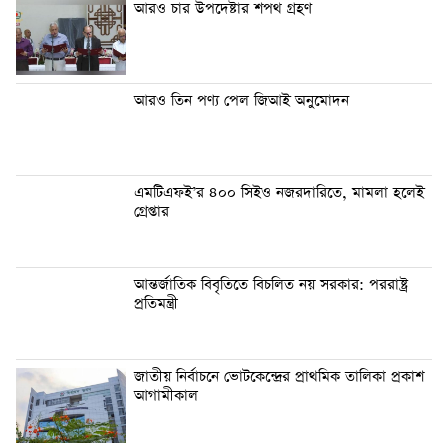
আরও চার উপদেষ্টার শপথ গ্রহণ
আরও তিন পণ্য পেল জিআই অনুমোদন
এমটিএফই’র ৪০০ সিইও নজরদারিতে, মামলা হলেই
গ্রেপ্তার
আন্তর্জাতিক বিবৃতিতে বিচলিত নয় সরকার: পররাষ্ট্র
প্রতিমন্ত্রী
জাতীয় নির্বাচনে ভোটকেন্দ্রের প্রাথমিক তালিকা প্রকাশ
আগামীকাল