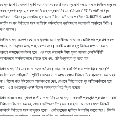
ডেস্ক রিপোর্ট : জনগণ স্বাধীনভাবে তাদের ভোটাধিকার প্রয়োগ করতে পারলে নির্বাচন মানুষের
কাছে গ্রহণযোগ্য হবে বলে জানিয়েছেন প্রধান নির্বাচন কমিশনার (সিইসি) কাজী হাবিবুল
আউয়াল।শনিবার (২ সেপ্টেম্বর) সকালে নির্বাচন কমিশনের প্রশিক্ষণ ইনস্টিটিউটে আগামী
জাতীয় সংসদ নির্বাচনের সঙ্গে সংশ্লিষ্ট কর্মকর্তাদের প্রশিক্ষণের উদ্বোধনী অনুষ্ঠানে তিনি এ
কথা জানান।
সিইসি বলেন, জনগণ যেখানে সত্যিকার অর্থে স্বাধীনভাবে তাদের ভোটাধিকার প্রয়োগ করতে
পারবে, তা মানুষের কাছে গ্রহণযোগ্য হবে। একটি অবাধ ও সুষ্ঠু নির্বাচন সম্পন্ন করতে
পারলে আমাদের সার্থকতা হবে। এর সঙ্গে আরেকটি বিষয় যুক্ত হয়েছে ক্রেডিবিলিটি।
আমাদেরকে সমন্বিতভাবে চাইতে হবে এবং এটি বিশ্বাসযোগ্য হতে হবে।
তিনি বলেন, নির্বাচন কোনো সহজ কর্ম নয়। আমাদের রাজনৈতিক ও গণতান্ত্রিক সংস্কৃতি
সর্বোচ্চ ধাপে পৌঁছায়নি। পৃথিবীর অনেক দেশ আছে যেখানে নির্বাচন নিয়ে হা-হুতাস করতে হয়
না। বিশেষ করে ইউরোপের অনেকগুলো দেশ, যেখানে নির্বাচনগুলো খুব শান্তিপূর্ণভাবে হয়ে
যায়। ওরা গণতন্ত্রের একটা বিশেষ অবস্থানে গিয়ে স্থির হয়েছে।
তিনি আরও বলেন, দ্বাদশ জাতীয় সংসদ নির্বাচন আসন্ন। কাজেই প্রস্তুতি প্রয়োজন। যারা
নির্বাচন পরিচালনা করবেন, তাদের প্রশিক্ষণে উপযুক্ত করা হবে। ৯ লাখের মতো নির্বাচনী
কর্মকর্তা নির্বাচনের সঙ্গে সম্পৃক্ত হবেন। ভোটকেন্দ্রের দায়িত্ব উপলব্ধি করতে হবে। রিটার্নিং