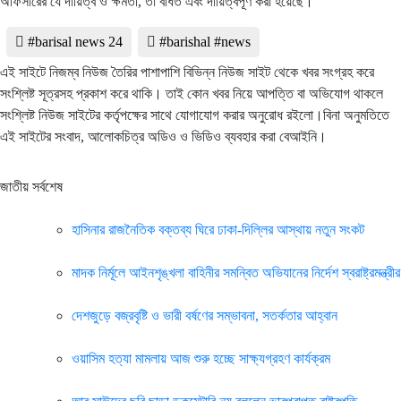
অফিসারের যে দায়িত্ব ও ক্ষমতা, তা বর্ধিত এবং দায়িত্বপূর্ণ করা হয়েছে।
#barisal news 24
#barishal #news
এই সাইটে নিজম্ব নিউজ তৈরির পাশাপাশি বিভিন্ন নিউজ সাইট থেকে খবর সংগ্রহ করে
সংশ্লিষ্ট সূত্রসহ প্রকাশ করে থাকি। তাই কোন খবর নিয়ে আপত্তি বা অভিযোগ থাকলে
সংশ্লিষ্ট নিউজ সাইটের কর্তৃপক্ষের সাথে যোগাযোগ করার অনুরোধ রইলো।বিনা অনুমতিতে
এই সাইটের সংবাদ, আলোকচিত্র অডিও ও ভিডিও ব্যবহার করা বেআইনি।
জাতীয় সর্বশেষ
হাসিনার রাজনৈতিক বক্তব্য ঘিরে ঢাকা-দিল্লির আস্থায় নতুন সংকট
মাদক নির্মূলে আইনশৃঙ্খলা বাহিনীর সমন্বিত অভিযানের নির্দেশ স্বরাষ্ট্রমন্ত্রীর
দেশজুড়ে বজ্রবৃষ্টি ও ভারী বর্ষণের সম্ভাবনা, সতর্কতার আহ্বান
ওয়াসিম হত্যা মামলায় আজ শুরু হচ্ছে সাক্ষ্যগ্রহণ কার্যক্রম