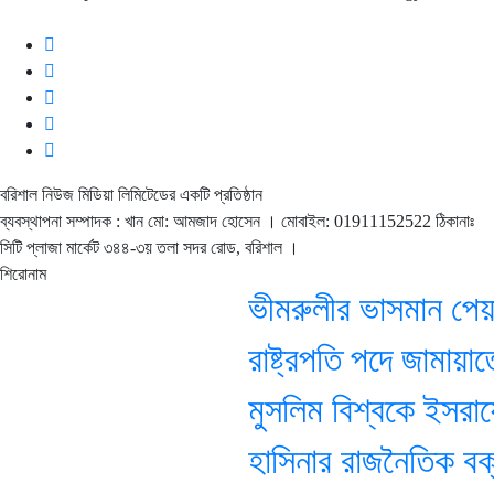
বরিশাল নিউজ মিডিয়া লিমিটেডের একটি প্রতিষ্ঠান
ব্যবস্থাপনা সম্পাদক : খান মো: আমজাদ হোসেন
। মোবাইল: 01911152522 ঠিকানাঃ
সিটি প্লাজা মার্কেট ৩৪৪-৩য় তলা সদর রোড, বরিশাল ।
শিরোনাম
ভীমরুলীর ভাসমান পেয়ারার 
রাষ্ট্রপতি পদে জামায়াতের
মুসলিম বিশ্বকে ইসরায়ে
হাসিনার রাজনৈতিক বক্ত