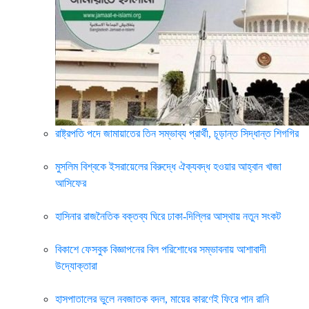
রাষ্ট্রপতি পদে জামায়াতের তিন সম্ভাব্য প্রার্থী, চূড়ান্ত সিদ্ধান্ত শিগগির
মুসলিম বিশ্বকে ইসরায়েলের বিরুদ্ধে ঐক্যবদ্ধ হওয়ার আহ্বান খাজা
আসিফের
হাসিনার রাজনৈতিক বক্তব্য ঘিরে ঢাকা-দিল্লির আস্থায় নতুন সংকট
বিকাশে ফেসবুক বিজ্ঞাপনের বিল পরিশোধের সম্ভাবনায় আশাবাদী
উদ্যোক্তারা
হাসপাতালের ভুলে নবজাতক বদল, মায়ের কারণেই ফিরে পান রানি