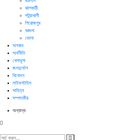
বরিশাল
ঝালকাঠী
পটুয়াখালী
পিরোজপুর
বরগুনা
ভোলা
অপরাধ
অর্থনীতি
খেলাধুলা
জনদুর্ভোগ
বিনোদন
লাইফস্টাইল
সাহিত্য
সম্পাদকীয়
অন্যান্য