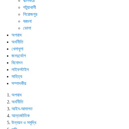
ঝালকাঠী
পটুয়াখালী
পিরোজপুর
বরগুনা
ভোলা
অপরাধ
অর্থনীতি
খেলাধুলা
জনদুর্ভোগ
বিনোদন
লাইফস্টাইল
সাহিত্য
সম্পাদকীয়
অপরাধ
অর্থনীতি
আইন-আদালত
আন্তর্জাতিক
উন্নয়ন ও সমৃদ্ধি