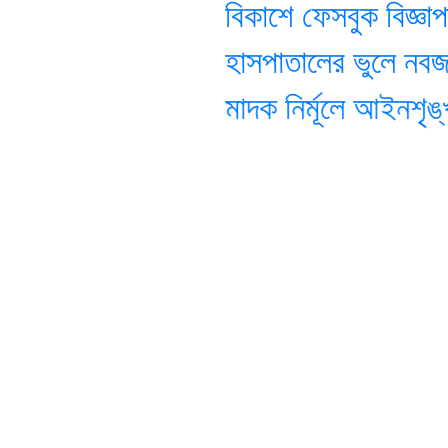
বিকাশে ফেসবুক বিজ্ঞাপ
হাসপাতালের ভুলে নবজা
মাদক নির্মূলে আইনশৃঙ্খলা