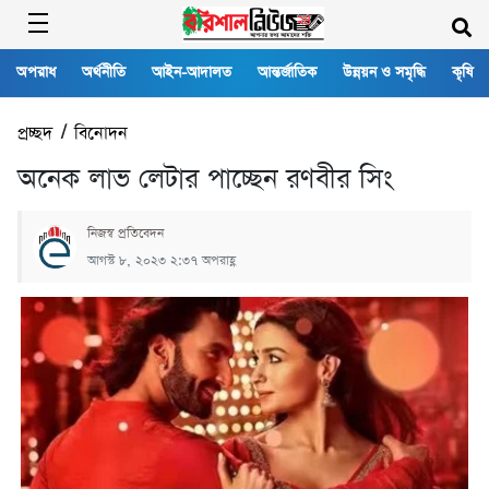
অপরাধ
অর্থনীতি
আইন-আদালত
আন্তর্জাতিক
উন্নয়ন ও সমৃদ্ধি
কৃষি
প্রচ্ছদ
/
বিনোদন
অনেক লাভ লেটার পাচ্ছেন রণবীর সিং
নিজস্ব প্রতিবেদন
আগস্ট ৮, ২০২৩ ২:৩৭ অপরাহ্ণ