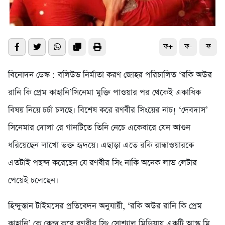
ফ+
ফ-
ফ
বিনোদন ডেস্ক : বলিউড নির্মাতা করণ জোহর পরিচালিত ‘রকি অউর
রানি কি প্রেম কাহানি’সিনেমা মুক্তি পাওয়ার পর থেকেই একাধিক
বিষয় নিয়ে চর্চা চলছে। বিশেষ করে রণবীর সিংয়ের নাচ! ‘দেবদাস’
সিনেমার দোলা রে গানটিতে তিনি নেচে একেবারে যেন আগুন
ধরিয়েছেন লাখো ভক্ত হৃদয়ে। এছাড়া এতে রকি রান্ধাওয়ারকে
এতটাই পছন্দ করেছেন যে রণবীর সিং নাকি অনেক লাভ লেটার
পেয়েই চলেছেন।
হিন্দুস্তান টাইমসের প্রতিবেদন অনুযায়ী, ‘রকি অউর রানি কি প্রেম
কাহানি’ কে কেন্দ্র করে রণবীর সিং সোশ্যাল মিডিয়ায় একটি আস্ক মি