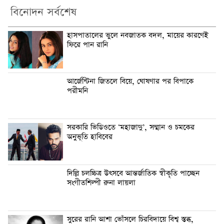
বিনোদন সর্বশেষ
হাসপাতালের ভুলে নবজাতক বদল, মায়ের কারণেই
ফিরে পান রানি
আর্জেন্টিনা জিতলে বিয়ে, ঘোষণার পর বিপাকে
পরীমনি
সরকারি ভিডিওতে ‘মহাজাদু’, সম্মান ও চমকের
অনুভূতি হাবিবের
দিল্লি চলচ্চিত্র উৎসবে আন্তর্জাতিক স্বীকৃতি পাচ্ছেন
সংগীতশিল্পী রুনা লায়লা
সুরের রানি আশা ভোঁসলে চিরবিদায়ে বিশ্ব স্তব্ধ,