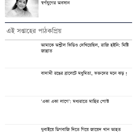
স্বর্ণযুগের অবসান
এই সপ্তাহের পাঠকপ্রিয়
আমাকে অশ্লীল ভিডিও দেখিয়েছিল, রাজি হইনি: মিষ্টি
জান্নাত
বাদামী রঙের ব্রালেটে মধুমিতা, ভক্তদের মনে ঝড় !
‘একা একা লাগে’: মধ্যরাতে মাহির পোস্ট
দুবাইয়ে ডিগবাজি দিতে গিয়ে জায়েদ খান আহত