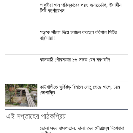
লাকুটিয়া খাল পরিস্কারের পরও জনদুর্ভোগ, উদাসীন
সিটি কর্পোরেশন
সড়কে সাঁকো দিয়ে চলাচল করছেন বরিশাল সিটির
বাসিন্দারা !
ঝালকাঠি পৌরসভার ১৬ সড়ক যেন মরণফাঁদ
কাউখালীতে ঘুর্ণিঝড় রিমালে সেতু ভেঙে খালে, চরম
ভোগান্তি
এই সপ্তাহের পাঠকপ্রিয়
ভোলা সদর হাসপাতাল: দালালদের দৌরাত্ম্যে দিশেহারা